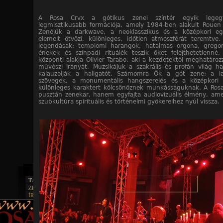
A Rosa Crvx a gótikus zenei színtér egyik legeg
legmisztikusabb formációja, amely 1984-ben alakult Rouen
Zenéjük a darkwave, a neoklasszikus és a középkori eg
elemeit ötvözi, különleges, időtlen atmoszférát teremtve. 
legendásak: templomi harangok, hatalmas orgona, gregor
énekek és színpadi rituálék teszik őket felejthetetlenné
központi alakja Olivier Tarabo, aki a kezdetektől meghatároz
művészi irányát. Muzsikájuk a szakrális és profán világ ha
kalauzolják a hallgatót. Számomra Ők a gót zene; a la
szövegek, a monumentális hangszerelés és a középkori
különleges karaktert kölcsönöznek munkásságuknak. A Ro
pusztán zenekar, hanem egyfajta audiovizuális élmény, ame
szubkultúra spirituális és történelmi gyökereihez nyúl vissza.
TAJTÉKOS LAPOK
ZENE
ÍRÁSOK
EGYÜTTESEK
BOSZORKÁNYKONYHA
IRODALOM
INTERJÚK
FEKETE HUMOR
FILM
FORDÍTÁSOK
KÉPES
MŰVÉSZET