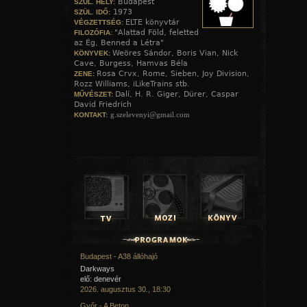
Budapest
SZÜL. HELY:
1973
SZÜL. IDŐ:
ELTE könyvtár
VÉGZETTSÉG:
"Alattad Föld, feletted
FILOZÓFIA:
az Ég, Benned a Létra"
Weöres Sándor, Boris Vian, Nick
KÖNYVEK:
Cave, Burgess, Hamvas Béla
Rosa Crvx, Rome, Sieben, Joy Division,
ZENE:
Rozz Williams, iLikeTrains stb.
Dalí, H. R. Giger, Dürer, Caspar
MŰVÉSZET:
David Friedrich
g.szelevenyi@gmail.com
KONTAKT:
Budapest - A38 állóhajó
A hozzászóláshoz
regisztráció
és
bejelentkezés
szüksé
Darkways
elő: denevér
2026. augusztus 30., 18:30
Győr - A Beton