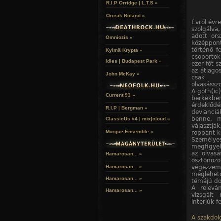
R.I.P Orridge | L.T.S »
Orcsik Roland »
Évről évre
szolgálva
adott or
Omniozis »
középpont
történő f
Kylmä Krypta »
csoporto
Idles | Budapest Park »
ezer főt s
az átlago
John McKay »
csak g
olvasásszo
A goth(ic
Current 93 »
berkekb
érdeklőd
R.I.P | Bergman »
devianciá
benne, m
ClassicUs #4 | mix|cloud »
választj
Morgue Ensemble »
roppant k
Személy
megfigyel
az olvas
Hamarosan... »
ösztönöz
végezzem 
Hamarosan...
»
meglehető
Hamarosan...
»
témájú do
A relevá
Hamarosan...
»
vizsgált
interjúk f
A szakdolg