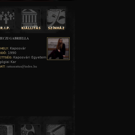
ECZI GABRIELLA
Kaposvár
 HELY:
1990
 IDŐ:
Kaposvári Egyetem
ETTSÉG:
ógiai Kar
rattusrattus@index.hu
KT: