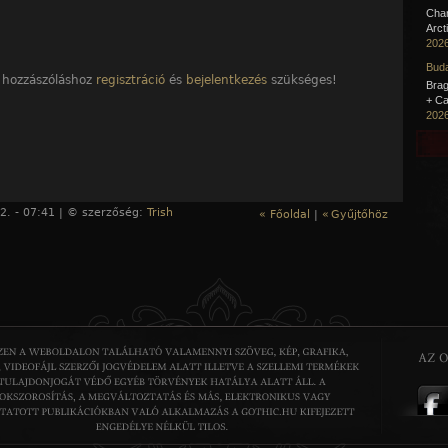
Cha
Arct
2026
Buda
 hozzászóláshoz
regisztráció
és
bejelentkezés
szükséges!
Brag
+ Ca
2026
2. - 07:41 | © szerzőség:
Trish
« Főoldal
|
«
Gyűjtőhöz