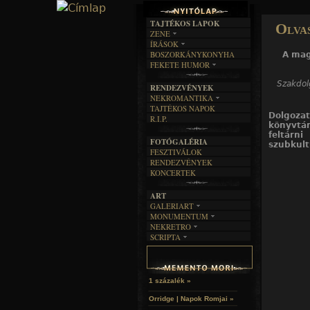
TAJTÉKOS LAPOK
Olvas
ZENE
ÍRÁSOK
EGYÜTTESEK
BOSZORKÁNYKONYHA
A mag
IRODALOM
INTERJÚK
FEKETE HUMOR
FILM
FORDÍTÁSOK
KÉPES
MŰVÉSZET
DALSZÖVEGEK
Szakdol
RENDEZVÉNYEK
SZÖVEGES
ÍRÁSTÖRTÉNET
NEKROMANTIKA
TAJTÉKOS NAPOK
AKTUÁLIS
Dolgoza
R.I.P.
A MÚLT
könyvtá
feltárn
FOTÓGALÉRIA
szubkult
FESZTIVÁLOK
RENDEZVÉNYEK
KONCERTEK
ART
GALERIART
MONUMENTUM
ARTGALERI
NEKRETRO
TEMETŐK
KÉPREGÉNYEK
SCRIPTA
SZUBKULT
TEMPLOMOK
LAKÁSKULTS
NOVELLÁK
FEKETE LYUK
VÁRAK
VERSEK
RELIKVIÁK
HELYEK
HALÁLTÁNC
1 százalék »
Orridge | Napok Romjai »