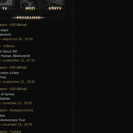
pest - A38 állóhajó
kways
 denevér
. augusztus 30., 18:30
 - A Beton
h Disco XIII
Human, Blokkontroll
. szeptember 12., 07:15
pest - A38 állóhajó
artes a Kant
Prod.
. szeptember 22., 18:30
pest - A38 állóhajó
 of Xymox
 Selofan
. november 12., 20:00
pest - Budapest Aréna
cebo
 Anniversary Tour
. november 13., 20:00
pest - Turbina