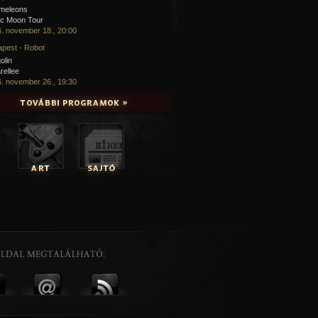
meleons
ic Moon Tour
. november 18., 20:00
pest - Robot
olin
rellee
. november 26., 19:30