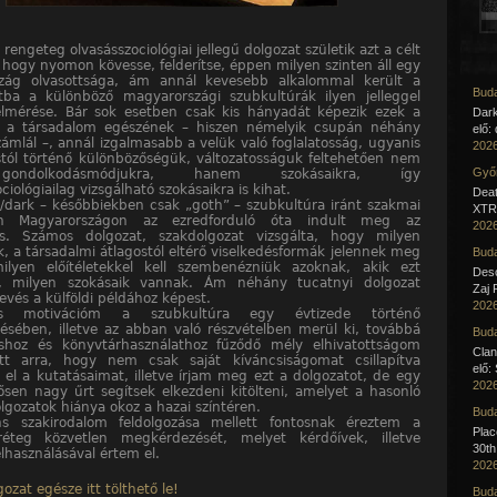
 rengeteg olvasásszociológiai jellegű dolgozat születik azt a célt
, hogy nyomon kövesse, felderítse, éppen milyen szinten áll egy
szág olvasottsága, ám annál kevesebb alkalommal került a
Buda
ba a különböző magyarországi szubkultúrák ilyen jelleggel
elmérése. Bár sok esetben csak kis hányadát képezik ezek a
Dar
k a társadalom egészének – hiszen némelyik csupán néhány
elő:
zámlál –, annál izgalmasabb a velük való foglalatosság, ugyanis
2026
stól történő különbözőségük, változatosságuk feltehetően nem
Győr
ondolkodásmódjukra, hanem szokásaikra, így
ciológiailag vizsgálható szokásaikra is kihat.
Deat
)/dark – későbbiekben csak „goth” – szubkultúra iránt szakmai
XTR 
en Magyarországon az ezredforduló óta indult meg az
2026
és. Számos dolgozat, szakdolgozat vizsgálta, hogy milyen
k, a társadalmi átlagostól eltérő viselkedésformák jelennek meg
Buda
ilyen előítéletekkel kell szembenézniük azoknak, akik ezt
Desc
ák, milyen szokásaik vannak. Ám néhány tucatnyi dolgozat
Zaj 
evés a külföldi példához képest.
2026
es motivációm a szubkultúra egy évtizede történő
ésében, illetve az abban való részvételben merül ki, továbbá
Buda
áshoz és könyvtárhasználathoz fűződő mély elhivatottságom
Clan
ött arra, hogy nem csak saját kíváncsiságomat csillapítva
elő:
el a kutatásaimat, illetve írjam meg ezt a dolgozatot, de egy
2026
sen nagy űrt segítsek elkezdeni kitölteni, amelyet a hasonló
lgozatok hiánya okoz a hazai színtéren.
Buda
ns szakirodalom feldolgozása mellett fontosnak éreztem a
Pla
 réteg közvetlen megkérdezését, melyet kérdőívek, illetve
30th
elhasználásával értem el.
2026
ozat egésze itt tölthető le!
Buda