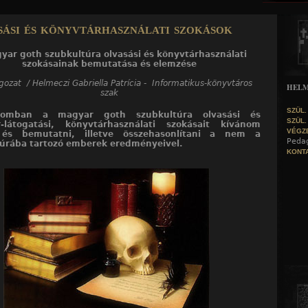
Jump to navigation
ási és könyvtárhasználati szokások
yar goth szubkultúra olvasási és könyvtárhasználati
szokásainak bemutatása és elemzése
gozat / Helmeczi Gabriella Patrícia - Informatikus-könyvtáros
HELM
szak
SZÜL.
tomban a magyar goth szubkultúra olvasási és
SZÜL.
r-látogatási, könyvtárhasználati szokásait kívánom
VÉGZ
i és bemutatni, illetve összehasonlítani a nem a
Pedag
úrába tartozó emberek eredményeivel.
KONTA