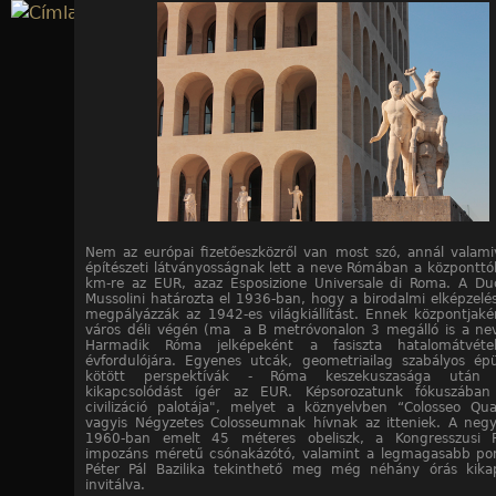
Jump to navigation
24
24
24
24
24
24
24
24
24
24
24
24
24
24
24
24
24
24
24
24
24
24
24
24
/10. kép
/11. kép
/12. kép
/13. kép
/14. kép
/15. kép
/16. kép
/17. kép
/18. kép
/19. kép
/20. kép
/21. kép
/22. kép
/23. kép
/24. kép
/1. kép
/2. kép
/3. kép
/4. kép
/5. kép
/6. kép
/7. kép
/8. kép
/9. kép
Nem az európai fizetőeszközről van most szó, annál valami
építészeti látványosságnak lett a neve Rómában a központtó
km-re az EUR, azaz Esposizione Universale di Roma. A Du
Mussolini határozta el 1936-ban, hogy a birodalmi elképzel
megpályázzák az 1942-es világkiállítást. Ennek központjak
város déli végén (ma a B metróvonalon 3 megálló is a nevé
Harmadik Róma jelképeként a fasiszta hatalomátvéte
évfordulójára. Egyenes utcák, geometriailag szabályos ép
kötött perspektívák - Róma keszekuszasága után 
kikapcsolódást ígér az EUR. Képsorozatunk fókuszában
civilizáció palotája", melyet a köznyelvben “Colosseo Qua
vagyis Négyzetes Colosseumnak hívnak az itteniek. A ne
1960-ban emelt 45 méteres obeliszk, a Kongresszusi P
impozáns méretű csónakázótó, valamint a legmagasabb po
Péter Pál Bazilika tekinthető meg még néhány órás kika
invitálva.