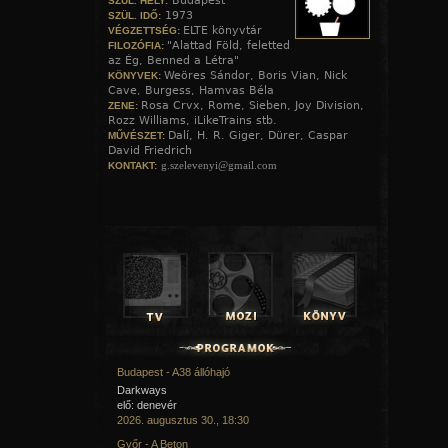
Budapest
SZÜL. HELY:
1973
SZÜL. IDŐ:
ELTE könyvtár
VÉGZETTSÉG:
"Alattad Föld, feletted
FILOZÓFIA:
az Ég, Benned a Létra"
Weöres Sándor, Boris Vian, Nick
KÖNYVEK:
Cave, Burgess, Hamvas Béla
Rosa Crvx, Rome, Sieben, Joy Division,
ZENE:
Rozz Williams, iLikeTrains stb.
Dalí, H. R. Giger, Dürer, Caspar
MŰVÉSZET:
David Friedrich
g.szelevenyi@gmail.com
KONTAKT:
Budapest - A38 állóhajó
Darkways
elő: denevér
2026. augusztus 30., 18:30
Győr - A Beton