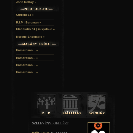
John McKay »
Current 93 »
R.I.P | Bergman »
ClassicUs #4 | mix|cloud »
Morgue Ensemble »
Hamarosan... »
Hamarosan...
»
Hamarosan...
»
Hamarosan...
»
SZELEVÉNYI GELLÉRT