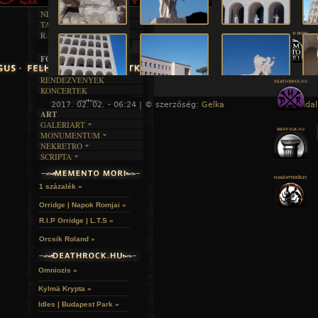
RENDEZVÉNYEK
SZÖVEGES
ÍRÁSTÖRTÉNET
NEKROMANTIKA
TAJTÉKOS NAPOK
AKTUÁLIS
R.I.P.
A MÚLT
FOTÓGALÉRIA
FESZTIVÁLOK
RENDEZVÉNYEK
KONCERTEK
2017. 02. 02. - 06:24 | © szerzőség:
Gelka
« Főoldal
ART
GALERIART
MONUMENTUM
ARTGALERI
NEKRETRO
TEMETŐK
KÉPREGÉNYEK
SCRIPTA
SZUBKULT
TEMPLOMOK
LAKÁSKULTS
NOVELLÁK
FEKETE LYUK
VÁRAK
VERSEK
RELIKVIÁK
HELYEK
1 százalék »
HALÁLTÁNC
Orridge | Napok Romjai »
A hozzászóláshoz
regisztráció
és
bejelentkezés
szüksé
R.I.P Orridge | L.T.S »
Orcsik Roland »
Omniozis »
Kylmä Krypta »
Idles | Budapest Park »