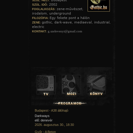
Budapest
SZÜL. HELY:
2002
SZÜL. IDŐ:
zene-művészet,
FOGLALKOZÁS:
irodalom, underground
Egy fekete pont a hálón
FILOZÓFIA:
gothic, dark-wave, mediaeval, industrial,
ZENE:
electric
g.szelevenyi@gmail.com
KONTAKT:
Budapest - A38 állóhajó
Darkways
elő: denevér
2026. augusztus 30., 18:30
Győr - A Beton