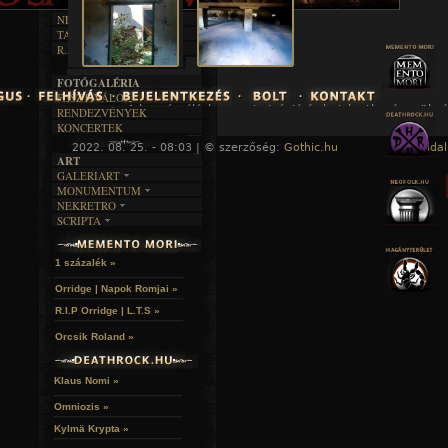
RENDEZVÉNYEK
SZÖVEGES
ÍRÁSTÖRTÉNET
NEKROMANTIKA
TAJTÉKOS NAPOK
AKTUÁLIS
R.I.P.
A MÚLT
FOTÓGALÉRIA
FESZTIVÁLOK
A hozzászóláshoz
regisztráció
és
bejelentkezés
szüksé
RENDEZVÉNYEK
KONCERTEK
2022. 08. 25. - 08:03 | © szerzőség:
Gothic.hu
« Főoldal
ART
GALERIART
MONUMENTUM
ARTGALERI
NEKRETRO
TEMETŐK
KÉPREGÉNYEK
SCRIPTA
SZUBKULT
TEMPLOMOK
LAKÁSKULTS
NOVELLÁK
FEKETE LYUK
VÁRAK
VERSEK
RELIKVIÁK
HELYEK
1 százalék »
HALÁLTÁNC
Orridge | Napok Romjai »
R.I.P Orridge | L.T.S »
Orcsik Roland »
Klaus Nomi »
Omniozis »
Kylmä Krypta »