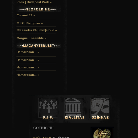
Idles | Budapest Park »
Current 93 »
R.I.P | Bergman »
ClassicUs #4 | mix|cloud »
Morgue Ensemble »
Hamarosan... »
Hamarosan...
»
Hamarosan...
»
Hamarosan...
»
GOTHIC.HU