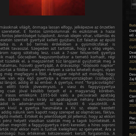
Buda
ásoknak világít, önmaga lassan elfogy, jelképezve az önzetlen
Dar
s szeretetet. E fontos szimbólumnak és eszköznek a hazai
elő:
fontos jelentőséget tulajdonít. Annak idején vihar, villámlás és
setén szentelt gyertyát kellett gyújtani. Ezt falaztak az épülő
2026
alaiba is. A bő termés érdekében a gyümölcsfákat is
Győr
tték tavasszal. Szegeden azt tartották, hogy a világ végén,
rom napig sötétség lesz, csak a 7-szer felszentelt gyertya
Deat
dik majd. Göcsejben Nagyszombatkor a temető korhadt, régi
XTR 
jeit tüzelték el, a megszentelt tűz lángjainál gyújtották meg a
2026
atalmas, húsvéti gyertyáját. A drávaszögi "időjósoló napkor"
Buda
szúrtak a földbe - amilyen mélyen a sárba lehetett dugni, olyan
og még megfagyni a föld. A magyar néphit azt mondja, hogy
Desc
nek van egy égő gyertyája a mennyországban (csillagok),
Zaj 
z lángol, addig él az ember. A gyertya, mint "forgácsvilágító"
2026
lás előtti török jövevényszó, a viasz és faggyúgyertya
űleg csak jóval később terjedt el a magyarság körében.
Buda
bi írásos emlékünk 1055-ből való; a pécsváradi apátság
Clan
evele. Ebben István király az apátságnak néhány kézműves
elő:
aládot is adományozott, többek között 6 viaszöntőt. A
2026
okon kívül a gyertya használata a XV. sz. elején kezdett
i, addig nálunk sem kapott nagy szerepet az olajmécses, fáklya,
Buda
ágító mellett. Értékét és jelentőségét jól jellemzi, hogy az ekkori
Pla
k pénz helyett viaszban szabták meg a tagok büntetését. A
30th
adban megnőtt a faggyúgyertya iránti kereslet; a híres soproni
2026
rtók már ekkor nem is tudták kielégíteni az igényeket. Ára a
minőségű hús értékének kétszereséért került forgalomba. A
Buda