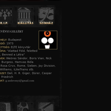
EVÉNYI GELLÉRT
Budapest
 HELY:
1973
 IDŐ:
ELTE könyvtár
ETTSÉG:
"Alattad Föld, feletted
ÓFIA:
, Benned a Létra"
Weöres Sándor, Boris Vian, Nick
VEK:
, Burgess, Hamvas Béla
Rosa Crvx, Rome, Sieben, Joy Division,
:
Williams, iLikeTrains stb.
Dalí, H. R. Giger, Dürer, Caspar
SZET:
 Friedrich
g.szelevenyi@gmail.com
KT: