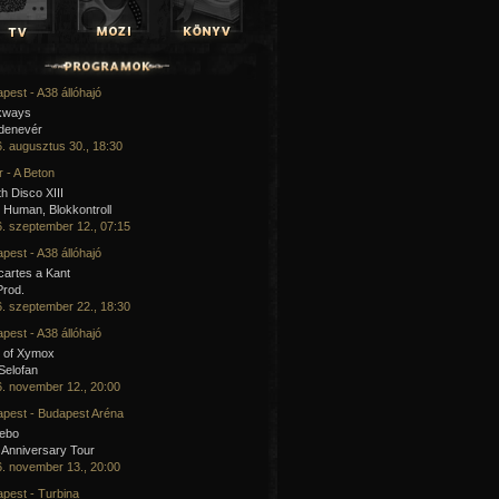
pest - A38 állóhajó
kways
 denevér
. augusztus 30., 18:30
 - A Beton
h Disco XIII
Human, Blokkontroll
. szeptember 12., 07:15
pest - A38 állóhajó
artes a Kant
Prod.
. szeptember 22., 18:30
pest - A38 állóhajó
 of Xymox
 Selofan
. november 12., 20:00
pest - Budapest Aréna
cebo
 Anniversary Tour
. november 13., 20:00
pest - Turbina