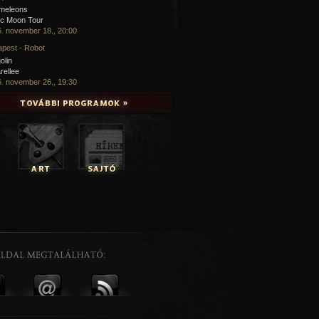
meleons
ic Moon Tour
. november 18., 20:00
pest - Robot
olin
rellee
. november 26., 19:30