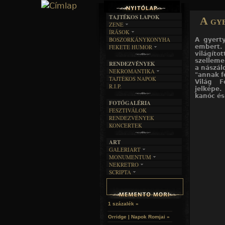
TAJTÉKOS LAPOK
A gy
ZENE
ÍRÁSOK
EGYÜTTESEK
BOSZORKÁNYKONYHA
A gyert
IRODALOM
INTERJÚK
FEKETE HUMOR
embert. 
FILM
FORDÍTÁSOK
világít
KÉPES
MŰVÉSZET
DALSZÖVEGEK
szelleme
RENDEZVÉNYEK
SZÖVEGES
ÍRÁSTÖRTÉNET
a nászál
NEKROMANTIKA
"annak f
TAJTÉKOS NAPOK
AKTUÁLIS
Világ F
R.I.P.
jelképe.
A MÚLT
kanóc és
FOTÓGALÉRIA
FESZTIVÁLOK
RENDEZVÉNYEK
KONCERTEK
ART
GALERIART
MONUMENTUM
ARTGALERI
NEKRETRO
TEMETŐK
KÉPREGÉNYEK
SCRIPTA
SZUBKULT
TEMPLOMOK
LAKÁSKULTS
NOVELLÁK
FEKETE LYUK
VÁRAK
VERSEK
RELIKVIÁK
HELYEK
HALÁLTÁNC
1 százalék »
Orridge | Napok Romjai »