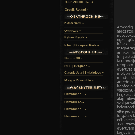
R.I.P Orridge | L.T.S »
Orcsik Roland »
Klaus Nomi »
Ameddig m
Omniozis »
áldozato
népszokás 
Kylmä Krypta »
égzengés e
házak f
Idles | Budapest Park »
megverege
amikor há
fényeske
Current 93 »
fakereszt
templom h
R.I.P | Bergman »
gyertyát 
ClassicUs #4 | mix|cloud »
mélyen f
mindenki
Morgue Ensemble »
ameddig a
honfogla
valószín
Hamarosan... »
Legkoráb
alapítól
Hamarosan...
»
szolgacs
kolostor
Hamarosan...
»
elterjedn
forgácsvil
Hamarosan...
»
céhlevele
XVI. száz
gyertyamá
legjobb 