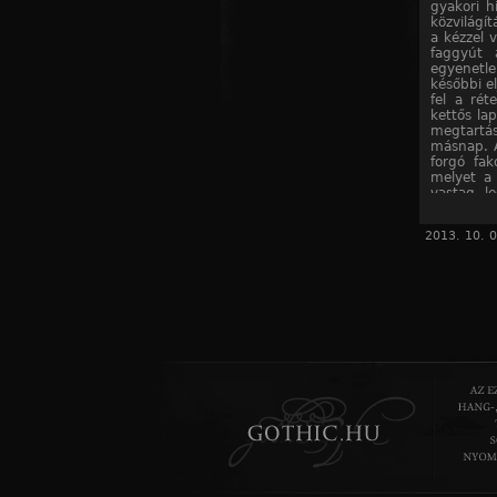
gyakori h
közvilágí
a kézzel 
faggyút 
egyenetle
későbbi e
fel a rét
kettős la
megtartá
másnap. A
forgó fak
melyet a
vastag l
készítet
kötelezt
2013. 10. 0
öntötté
gyertyak
jelentek 
A század
eljárással
műhelyek
A