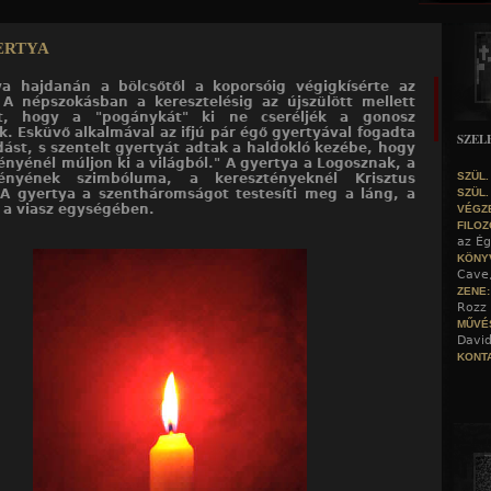
Jump to navigation
ertya
ya hajdanán a bölcsőtől a koporsóig végigkísérte az
A népszokásban a keresztelésig az újszülött mellett
ott, hogy a "pogánykát" ki ne cseréljék a gonosz
k. Esküvő alkalmával az ifjú pár égő gyertyával fogadta
SZEL
dást, s szentelt gyertyát adtak a haldokló kezébe, hogy
ényénél múljon ki a világból." A gyertya a Logosznak, a
SZÜL.
ényének szimbóluma, a keresztényeknél Krisztus
 A gyertya a szentháromságot testesíti meg a láng, a
SZÜL.
 a viasz egységében.
VÉGZ
FILOZ
az Ég
KÖNY
Cave
ZENE
Rozz 
MŰVÉ
David
KONTA