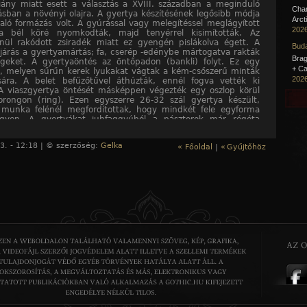
iány miatt esett a választás a XVIII. században a meginduló
Cha
tásban a növényi olajra. A gyertya készítésének legősibb módja
Arct
való formázás volt. A gyúrással vagy melegítéssel meglágyított
2026
a bél köré nyomkodták, majd tenyérrel kisimították. Az
nül rakódott zsiradék miatt ez gyengén pislákolva égett. A
Buda
ljárás a gyertyamártás; fa, cserép -edénybe mártogatva rakták
Brag
egeket. A gyertyaöntés az öntőpadon (bankli) folyt. Ez egy
+ Ca
p, melyen sűrűn kerek lyukakat vágtak a kém-csőszerű minták
2026
sára. A belet befűzőtűvel áthúzták, ennél fogva vették ki
 viaszgyertya öntését másképpen végezték egy oszlop körül
orongon (ring). Ezen egyszerre 26-32 szál gyertya készült,
 munka felénél megfordítottak, hogy mindkét fele egyforma
egyen. A gyertyákat juhfaggyúból a pásztorok már régóta
tek. A török hódoltság idején a jobbágyokat törvényben
ék a gyertyamártásra. A viaszgyertyákat a mézeskalácsosok
3. - 12:18 | © szerzőség:
Gelka
« Főoldal
|
«
Gyűjtőhöz
k. A XIX. század elején népszerűvé vált az otthoni
észítés; újságok és kalendáriumok hasábjain útmutatások
meg a jó minőségű faggyúgyertyák házi előállításának módjáról.
 végétől már csak a szakrális felhasználású, hagyományos
 készült gyertyák iránti kereslet tartotta életben a gyertyaöntő
et.
 hozzászóláshoz
regisztráció
és
bejelentkezés
szükséges!