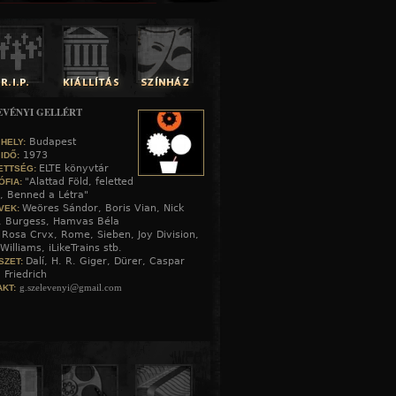
EVÉNYI GELLÉRT
Budapest
 HELY:
1973
 IDŐ:
ELTE könyvtár
ETTSÉG:
"Alattad Föld, feletted
ÓFIA:
, Benned a Létra"
Weöres Sándor, Boris Vian, Nick
VEK:
, Burgess, Hamvas Béla
Rosa Crvx, Rome, Sieben, Joy Division,
:
Williams, iLikeTrains stb.
Dalí, H. R. Giger, Dürer, Caspar
SZET:
 Friedrich
g.szelevenyi@gmail.com
KT: