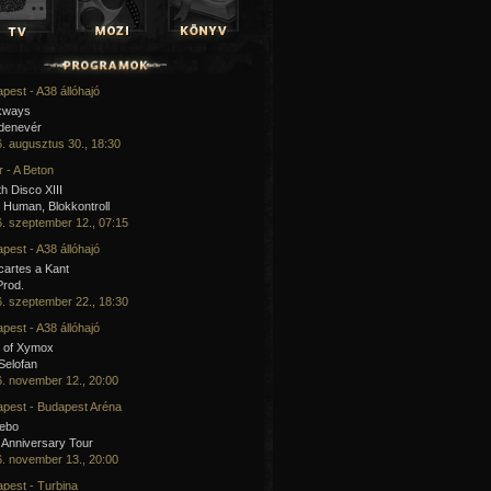
pest - A38 állóhajó
kways
 denevér
. augusztus 30., 18:30
 - A Beton
h Disco XIII
Human, Blokkontroll
. szeptember 12., 07:15
pest - A38 állóhajó
artes a Kant
Prod.
. szeptember 22., 18:30
pest - A38 állóhajó
 of Xymox
 Selofan
. november 12., 20:00
pest - Budapest Aréna
cebo
 Anniversary Tour
. november 13., 20:00
pest - Turbina