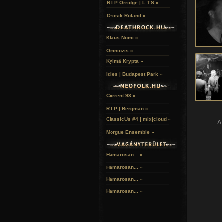
R.I.P Orridge | L.T.S »
Orcsik Roland »
Klaus Nomi »
Omniozis »
Kylmä Krypta »
Idles | Budapest Park »
Current 93 »
R.I.P | Bergman »
ClassicUs #4 | mix|cloud »
A
Morgue Ensemble »
Hamarosan... »
Hamarosan...
»
Hamarosan...
»
Hamarosan...
»