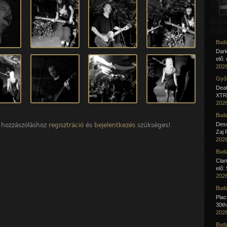
Buda
Dar
elő:
2026
Győr
Deat
XTR 
2026
Buda
Desc
 hozzászóláshoz
regisztráció
és
bejelentkezés
szükséges!
Zaj 
2026
Buda
Clan
elő:
2026
Buda
Pla
30th
2026
Buda