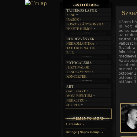
TAJTÉKOS LAPOK
Szaba
ZENE
12
12
12
12
12
12
12
12
12
12
12
12
/10. kép
/11. kép
/12. kép
/1. kép
/2. kép
/3. kép
/4. kép
/5. kép
/6. kép
/7. kép
/8. kép
/9. kép
ÍRÁSOK
EGYÜTTESEK
Három hón
BOSZORKÁNYKONYHA
IRODALOM
INTERJÚK
Jó volt
FEKETE HUMOR
FILM
bulisoroz
FORDÍTÁSOK
KÉPES
az ember
MŰVÉSZET
DALSZÖVEGEK
RENDEZVÉNYEK
ezúttal t
SZÖVEGES
ÍRÁSTÖRTÉNET
NEKROMANTIKA
Változat k
Továbbra 
TAJTÉKOS NAPOK
AKTUÁLIS
fókuszba 
R.I.P.
A MÚLT
mediaeval
Az alábbia
FOTÓGALÉRIA
szeptemb
FESZTIVÁLOK
minimál e
RENDEZVÉNYEK
október 1
KONCERTEK
október 1
október 3
ART
GALERIART
MONUMENTUM
ARTGALERI
NEKRETRO
TEMETŐK
KÉPREGÉNYEK
SCRIPTA
SZUBKULT
TEMPLOMOK
LAKÁSKULTS
NOVELLÁK
FEKETE LYUK
VÁRAK
VERSEK
RELIKVIÁK
HELYEK
HALÁLTÁNC
1 százalék »
Orridge | Napok Romjai »