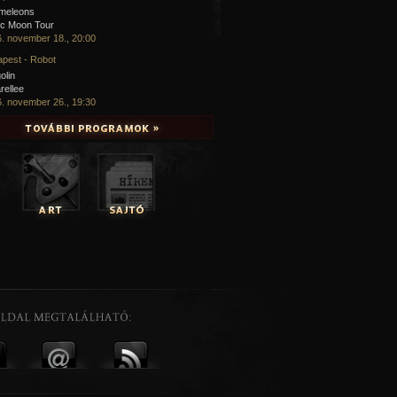
meleons
ic Moon Tour
. november 18., 20:00
pest - Robot
olin
rellee
. november 26., 19:30