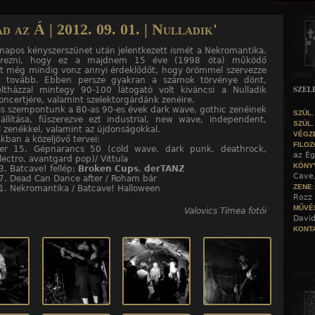
Jump to navigation
d az Á | 2012. 09. 01. | Nulladik'
apos kényszerszünet után jelentkezett ismét a Nekromantika.
 érezni, hogy ez a majdnem 15 éve (1998 óta) működő
at még mindig vonz annyi érdeklődőt, hogy örömmel szervezze
 tovább. Ebben persze gyakran a számok törvénye dönt,
SZEL
eltházzal mintegy 90-100 látogató volt kiváncsi a Nulladik
oncertjére, valamint szelektorgárdánk zenéire.
is szempontunk a 80-as 90-es évek dark wave, gothic zenéinek
SZÜL.
állítása, fűszerezve ezt industrial, new wave, independent,
SZÜL.
 zenékkel, valamint az újdonságokkal.
VÉGZ
kban a közeljövő tervei:
FILOZ
er 15. Gépnarancs 50 (cold wave, dark punk, deathrock,
az Ég
lectro, avantgard pop)/ Vittula
KÖNY
3. Batcave! fellép:
Broken Cups
,
derTANZ
Cave
7. Dead Can Dance after / Roham bár
ZENE
1. Nekromantika / Batcave! Halloween
Rozz 
MŰVÉ
Valovics Tímea fotói
David
KONTA