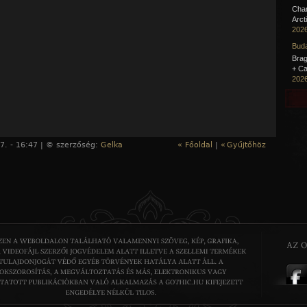
Cha
Arct
2026
Buda
Brag
+ Ca
2026
7. - 16:47 | © szerzőség:
Gelka
« Főoldal
|
«
Gyűjtőhöz