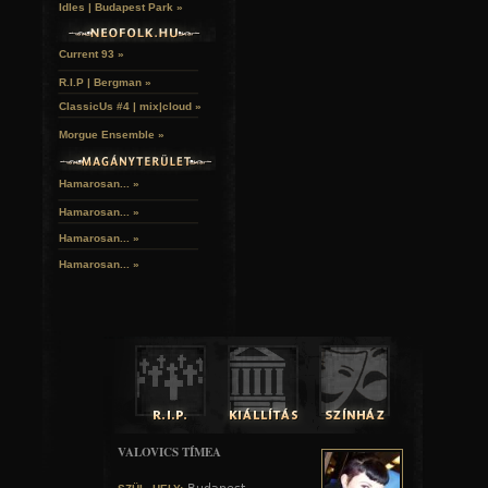
Idles | Budapest Park »
Current 93 »
R.I.P | Bergman »
ClassicUs #4 | mix|cloud »
Morgue Ensemble »
Hamarosan... »
Hamarosan...
»
Hamarosan...
»
Hamarosan...
»
VALOVICS TÍMEA