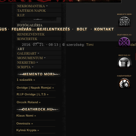
RENDEZVÉNYEK
SZÖVEGES
ÍRÁSTÖRTÉNET
NEKROMANTIKA
TAJTÉKOS NAPOK
AKTUÁLIS
R.I.P.
A MÚLT
FOTÓGALÉRIA
FESZTIVÁLOK
RENDEZVÉNYEK
KONCERTEK
2016. 07. 21. - 08:13 | © szerzőség:
Timi
« Főoldal
ART
GALERIART
MONUMENTUM
ARTGALERI
NEKRETRO
TEMETŐK
KÉPREGÉNYEK
SCRIPTA
SZUBKULT
TEMPLOMOK
LAKÁSKULTS
NOVELLÁK
FEKETE LYUK
VÁRAK
VERSEK
RELIKVIÁK
HELYEK
1 százalék »
HALÁLTÁNC
Orridge | Napok Romjai »
R.I.P Orridge | L.T.S »
Orcsik Roland »
Klaus Nomi »
Omniozis »
Kylmä Krypta »