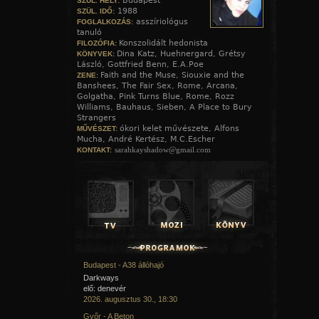
Budapest
SZÜL. HELY:
1988
SZÜL. IDŐ:
asszíriológus
FOGLALKOZÁS:
tanuló
Konszolidált hedonista
FILOZÓFIA:
Dina Katz, Huehnergard, Grétsy
KÖNYVEK:
László, Gottfried Benn, E.A.Poe
Faith and the Muse, Siouxie and the
ZENE:
Banshees, The Fair Sex, Rome, Arcana,
Golgatha, Pink Turns Blue, Rome, Rozz
Williams, Bauhaus, Sieben, A Place to Bury
Strangers
ókori kelet művészete, Alfons
MŰVÉSZET:
Mucha, André Kertész, M.C.Escher
sarahkayshadow@gmail.com
KONTAKT:
Budapest - A38 állóhajó
Darkways
elő: denevér
2026. augusztus 30., 18:30
Győr - A Beton