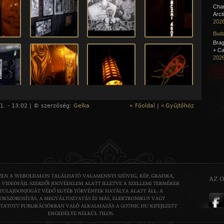
Cha
Arct
2026
Buda
Brag
+ Ca
2026
1. - 13:02 | © szerzőség:
Gelka
« Főoldal
|
«
Gyűjtőhöz