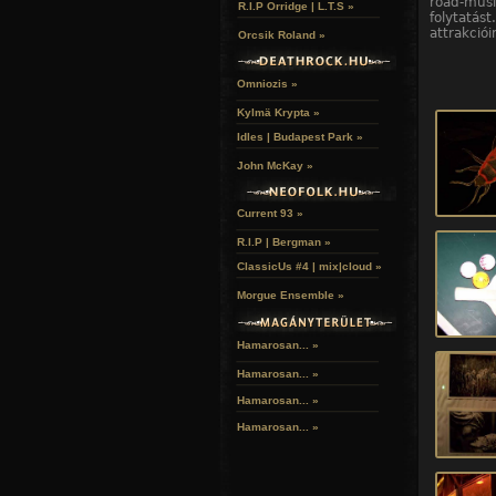
road-mus
R.I.P Orridge | L.T.S »
folytatás
attrakciói
Orcsik Roland »
Omniozis »
Kylmä Krypta »
Idles | Budapest Park »
John McKay »
Current 93 »
R.I.P | Bergman »
ClassicUs #4 | mix|cloud »
Morgue Ensemble »
Hamarosan... »
Hamarosan...
»
Hamarosan...
»
Hamarosan...
»