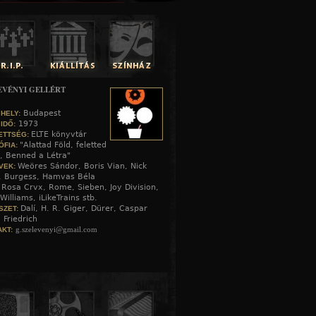
EVÉNYI GELLÉRT
Budapest
 HELY:
1973
 IDŐ:
ELTE könyvtár
ETTSÉG:
"Alattad Föld, feletted
ÓFIA:
, Benned a Létra"
Weöres Sándor, Boris Vian, Nick
VEK:
, Burgess, Hamvas Béla
Rosa Crvx, Rome, Sieben, Joy Division,
:
Williams, iLikeTrains stb.
Dalí, H. R. Giger, Dürer, Caspar
SZET:
 Friedrich
g.szelevenyi@gmail.com
KT: