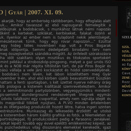
Jump to navigation
 | Gyár | 2007. XI. 09.
akarják, hogy az emberiség rádöbbenjen, hogy elfoglalás alatt
juk... Amikor tavasszal az első napsugarak felmelegítik a
 előbújnak a bodobácsok, s munkához látnak némi napozás
őként a kerteket, sziklákat, kerítéseket, falakat özönli el
SZEL
k. Ilyenkor az ember nem is tulajdonít nekik jelentőséget,
rmészetesnek tűnik, hogy egy rovar napozzon…” Ezúttal
egy hideg télies novemberi nap volt a Piros Bogarak
SZÜL.
ásának időpontja. Semmi dédelgetett birodalmi terv nem
SZÜL.
meg összejövetelük szándéka mögött. Az önfeledt szórakozásra
VÉGZ
éha időt szakítani; olyan misztikus és titokzatos sportokért
FILOZ
 mint például a stroboszkóp-pingpong, melyet a gaz uniós ISO
az Ég
k és a NOB már régóta tiltólistán tart, de pár Piros Bogár és
KÖNY
ású vállalja a vele járó kockázatot és hódol szenvedélyének.
Cave
bodobács nem lévén, két lábon közelítettem meg Gyár
ZENE
november 9-én, ahol első körben újabb beavatottként büszkén
Rozz 
hattam a fenti sportágban, s két szettet nyerve néhány óráig
b pislogva a kisterem kiállítását szemrevételeztem. Amikor
MŰVÉ
k a semmitmondó partyözönben, vegyesgyümölcs mindent-
David
gis-semmit álunderground rendezvények lihegnek egymás
KONTA
 üdvös találkozni egy csoporttal, amely nem sajnálja idejét és
: és megpróbál többet nyújtani. A PI.VO minden értelemben
as és ötletgazdag produkciót hozott létre, hatva ingeri szinten
estrészünkre. Munkaszag és lelkesedés érződött az utolsó
 a kisteremben három kiállító grafikái és fotói, a félemeleten az
sportrészleggel, fő produkcióként pedig a Parasonic zenéjével.
 sokat lépett tovább egy évvel ezelőtti emlékeimhez képest, az
s pszichedelikus világ disszonáns elemekkel kerekedik, igazi