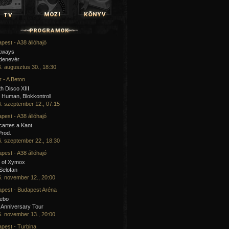
pest - A38 állóhajó
kways
 denevér
. augusztus 30., 18:30
 - A Beton
h Disco XIII
Human, Blokkontroll
. szeptember 12., 07:15
pest - A38 állóhajó
artes a Kant
Prod.
. szeptember 22., 18:30
pest - A38 állóhajó
 of Xymox
 Selofan
. november 12., 20:00
pest - Budapest Aréna
cebo
 Anniversary Tour
. november 13., 20:00
pest - Turbina