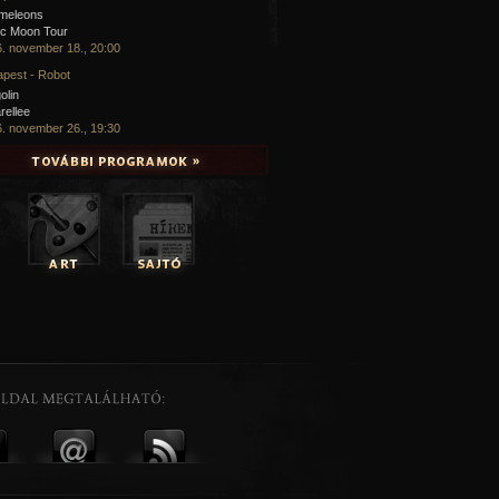
meleons
ic Moon Tour
. november 18., 20:00
pest - Robot
olin
rellee
. november 26., 19:30