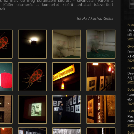
ic ez már, de még korántsem kiforott – kíváncsian várom a
t. Külön elismerés a koncertet kísérő antalaci írásvetített
nak.
fotók: Akasha, Gelka
Buda
Dar
elő:
2026
Győr
Deat
XTR 
2026
Buda
Desc
Zaj 
2026
Buda
Clan
elő:
2026
Buda
Pla
30th
2026
Buda