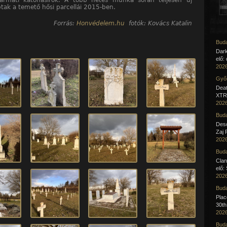
yarmati katonasírok. A több hetes munka során teljesen új
ptak a temető hősi parcellái 2015-ben.
Forrás:
Honvédelem.hu
fotók: Kovács Katalin
Buda
Dar
elő:
2026
Győr
Deat
XTR 
2026
Buda
Desc
Zaj 
2026
Buda
Clan
elő:
2026
Buda
Pla
30th
2026
Buda