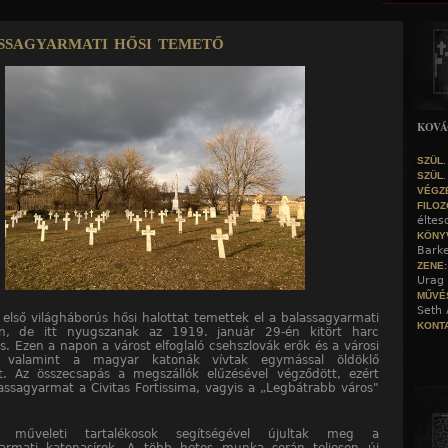
Jump to navigation
ssagyarmati hősi temető
KOVÁ
SZÜL.
SZÜL.
VÉGZ
FILOZ
éltes
KÖNY
Barke
ZENE
Urag
MŰVÉ
Seth 
 első világháborús hősi halottat temettek el a balassagyarmati
KONTA
n, de itt nyugszanak az 1919. január 29-én kitört harc
is. Ezen a napon a várost elfoglaló csehszlovák erők és a városi
, valamint a magyar katonák vívtak egymással öldöklő
. Az összecsapás a megszállók elűzésével végződött, ezért
assagyarmat a Civitas Fortissima, vagyis a „Legbátrabb város"
s műveleti tartalékosok segítségével újultak meg a