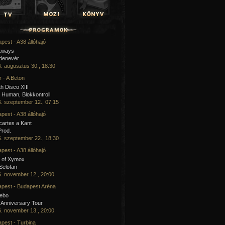
pest - A38 állóhajó
kways
 denevér
. augusztus 30., 18:30
 - A Beton
h Disco XIII
Human, Blokkontroll
. szeptember 12., 07:15
pest - A38 állóhajó
artes a Kant
Prod.
. szeptember 22., 18:30
pest - A38 állóhajó
 of Xymox
 Selofan
. november 12., 20:00
pest - Budapest Aréna
cebo
 Anniversary Tour
. november 13., 20:00
pest - Turbina