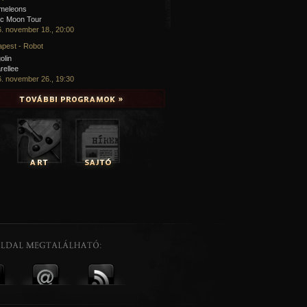
meleons
ic Moon Tour
. november 18., 20:00
pest - Robot
olin
rellee
. november 26., 19:30