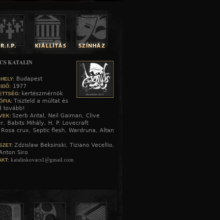
CS KATALIN
Budapest
 HELY:
1977
 IDŐ:
kertészmérnök
ETTSÉG:
Tiszteld a múltat és
ÓFIA:
d tovább!
Szerb Antal, Neil Gaiman, Clive
VEK:
r, Babits Mihály, H. P. Lovecraft
Rosa crux, Septic flesh, Wardruna, Altan
:
Zdzislaw Beksinski, Tiziano Vecellio,
SZET:
Anton Siro
katalinkovacs1@gmail.com
KT: