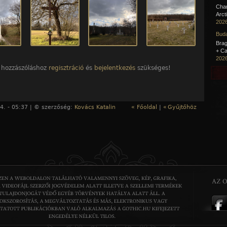
Cha
Arct
2026
Buda
Brag
+ Ca
2026
 hozzászóláshoz
regisztráció
és
bejelentkezés
szükséges!
4. - 05:37 | © szerzőség:
Kovács Katalin
« Főoldal
|
«
Gyűjtőhöz