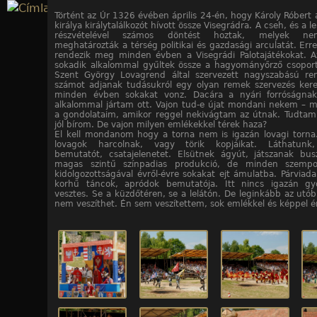
Jump to navigation
Történt az Úr 1326 évében április 24-én, hogy Károly Róbert
királya királytalálkozót hívott össze Visegrádra. A cseh, és a le
részvételével számos döntést hoztak, melyek nem
24
24
24
24
24
24
24
24
24
24
24
24
24
24
24
24
24
24
24
24
24
24
24
24
/10. kép
/11. kép
/12. kép
/13. kép
/14. kép
/15. kép
/16. kép
/17. kép
/18. kép
/19. kép
/20. kép
/21. kép
/22. kép
/23. kép
/24. kép
/1. kép
/2. kép
/3. kép
/4. kép
/5. kép
/6. kép
/7. kép
/8. kép
/9. kép
meghatározták a térség politikai és gazdasági arculatát. Err
rendezik meg minden évben a Visegrádi Palotajátékokat. 
sokadik alkalommal gyűltek össze a hagyományőrző csopor
Szent György Lovagrend által szervezett nagyszabású re
számot adjanak tudásukról egy olyan remek szervezés ker
minden évben sokakat vonz. Dacára a nyári forróságnak
alkalommal jártam ott. Vajon tud-e újat mondani nekem – m
a gondolataim, amikor reggel nekivágtam az útnak. Tudtam
jól bírom. De vajon milyen emlékekkel térek haza?
El kell mondanom hogy a torna nem is igazán lovagi torn
lovagok harcolnak, vagy törik kopjáikat. Láthatunk, 
bemutatót, csatajelenetet. Elsütnek ágyút, játszanak bus
magas szintű színpadias produkció, de minden szempon
kidolgozottságával évről-évre sokakat ejt ámulatba. Párviada
korhű táncok, apródok bemutatója. Itt nincs igazán gy
vesztes. Se a küzdőtéren, se a lelátón. De leginkább az utób
nem veszíthet. Én sem veszítettem, sok emlékkel és képpel 