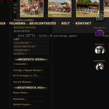
RENDEZVÉNYEK
SZÖVEGES
ÍRÁSTÖRTÉNET
NEKROMANTIKA
TAJTÉKOS NAPOK
AKTUÁLIS
R.I.P.
A MÚLT
FOTÓGALÉRIA
FESZTIVÁLOK
RENDEZVÉNYEK
A hozzászóláshoz
regisztráció
és
bejelentkezés
szüksé
KONCERTEK
2013. 02. 12. - 10:56 | © szerzőség:
gabor
« Főoldal
ART
GALERIART
MONUMENTUM
ARTGALERI
NEKRETRO
TEMETŐK
KÉPREGÉNYEK
SCRIPTA
SZUBKULT
TEMPLOMOK
LAKÁSKULTS
NOVELLÁK
FEKETE LYUK
VÁRAK
VERSEK
RELIKVIÁK
HELYEK
1 százalék »
HALÁLTÁNC
Orridge | Napok Romjai »
R.I.P Orridge | L.T.S »
Orcsik Roland »
Klaus Nomi »
Omniozis »
Kylmä Krypta »