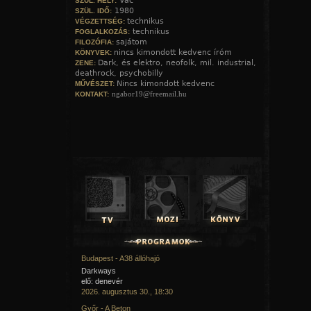
Vác
SZÜL. HELY:
1980
SZÜL. IDŐ:
technikus
VÉGZETTSÉG:
technikus
FOGLALKOZÁS:
sajátom
FILOZÓFIA:
nincs kimondott kedvenc íróm
KÖNYVEK:
Dark, és elektro, neofolk, mil. industrial,
ZENE:
deathrock, psychobilly
Nincs kimondott kedvenc
MŰVÉSZET:
ngabor19@freemail.hu
KONTAKT:
Budapest - A38 állóhajó
Darkways
elő: denevér
2026. augusztus 30., 18:30
Győr - A Beton