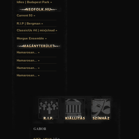
Idles | Budapest Park »
Current 93 »
R.I.P | Bergman »
ClassicUs #4 | mix|cloud »
Morgue Ensemble »
Hamarosan... »
Hamarosan...
»
Hamarosan...
»
Hamarosan...
»
GABOR