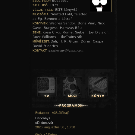
Budapest
SZÜL. HELY:
1973
SZÜL. IDŐ:
ELTE könyvtár
VÉGZETTSÉG:
"Alattad Föld, feletted
FILOZÓFIA:
az Ég, Benned a Létra"
Weöres Sándor, Boris Vian, Nick
KÖNYVEK:
Cave, Burgess, Hamvas Béla
Rosa Crvx, Rome, Sieben, Joy Division,
ZENE:
Rozz Williams, iLikeTrains stb.
Dalí, H. R. Giger, Dürer, Caspar
MŰVÉSZET:
David Friedrich
g.szelevenyi@gmail.com
KONTAKT:
Budapest - A38 állóhajó
Darkways
elő: denevér
2026. augusztus 30., 18:30
Győr - A Beton