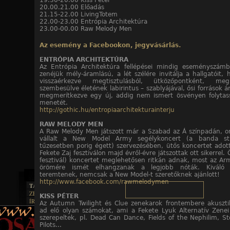
19.30-20.00 Kiss Péter
20.00.21.00 Előadás
21.15-22.00 LivingTotem
22.00-23.00 Entrópia Architektúra
23.00-00.00 Raw Melody Men
Az esemény a Facebookon, jegyvásárlás.
ENTRÓPIA ARCHITEKTÚRA
Az Entrópia Architektúra fellépései mindig eseményszám
zenéjük mély-áramlású, a lét szélére invitálja a hallgatóit,
visszaérkezve megtisztulásból, ütközőpontként, megk
szembesülve életének labirintus – szablyájával, ősi források 
megmerítkezve egy új, addig nem ismert ösvényen folytas
menetét.
http://gothic.hu/entropiaarchitekturainterju
RAW MELODY MEN
A Raw Melody Men játszott már a Szabad az Á színpadán, or
vállalt a New Model Army segélykoncert (a banda st
tűzesetben porig égett) szervezésében, ütős koncertet adot
Fekete Zaj fesztiválon majd évről-évre játszottak ott sikerrel.
fesztivál) koncertet meglehetősen ritkán adnak, most az Ar
örömére ismét elhangzanak a legjobb nóták. Kiváló 
teremtenek, nemcsak a New Model-t szeretőknek ajánlott!
http://www.facebook.com/rawmelodymen
TAJTÉKOS LAPOK
ZENE
KISS PÉTER
ÍRÁSOK
EGYÜTTESEK
Az Autumn Twilight és Clue zenekarok frontembere akuszti
BOSZORKÁNYKONYHA
IRODALOM
ad elő olyan számokat, ami a Fekete Lyuk Alternatív Zenei 
INTERJÚK
FEKETE HUMOR
szerepeltek, pl. Dead Can Dance, Fields of the Nephilim, S
FILM
FORDÍTÁSOK
Pilots...
KÉPES
MŰVÉSZET