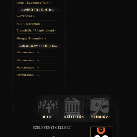
Idles | Budapest Park »
Current 93 »
R.I.P | Bergman »
ClassicUs #4 | mix|cloud »
Morgue Ensemble »
Hamarosan... »
Hamarosan...
»
Hamarosan...
»
Hamarosan...
»
SZELEVÉNYI GELLÉRT