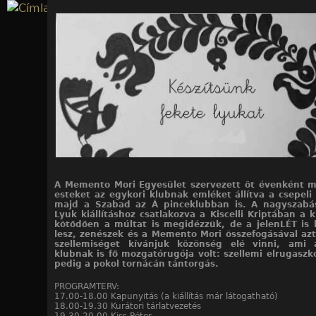
Jump to navigation
A Memento Mori Egyesület szervezett öt évenként m
esteket az egykori klubnak emléket állítva a csepeli
majd a Szabad az Á pinceklubban is. A nagyszabá
Lyuk kiállításhoz csatlakozva a Kiscelli Kriptában a k
kötődően a múltat is megidézzük, de a jelenLÉT is
lesz, zenészek és a Memento Mori összefogásával azt
szellemiséget kívánjuk közönség elé vinni, ami 
klubnak is fő mozgatórugója volt: szellemi elrugasz
pedig a pokol tornácán tántorgás.
PROGRAMTERV:
17.00-18.00 Kapunyitás (a kiállítás már látogatható)
18.00-19.30 Kurátori tárlatvezetés