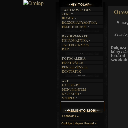
TAJTÉKOS LAPOK
Olvas
ZENE
ÍRÁSOK
EGYÜTTESEK
BOSZORKÁNYKONYHA
A mag
IRODALOM
INTERJÚK
FEKETE HUMOR
FILM
FORDÍTÁSOK
KÉPES
MŰVÉSZET
DALSZÖVEGEK
Szakdol
RENDEZVÉNYEK
SZÖVEGES
ÍRÁSTÖRTÉNET
NEKROMANTIKA
TAJTÉKOS NAPOK
AKTUÁLIS
Dolgoza
R.I.P.
A MÚLT
könyvtá
feltárn
FOTÓGALÉRIA
szubkult
FESZTIVÁLOK
RENDEZVÉNYEK
KONCERTEK
ART
GALERIART
MONUMENTUM
ARTGALERI
NEKRETRO
TEMETŐK
KÉPREGÉNYEK
SCRIPTA
SZUBKULT
TEMPLOMOK
LAKÁSKULTS
NOVELLÁK
FEKETE LYUK
VÁRAK
VERSEK
RELIKVIÁK
HELYEK
HALÁLTÁNC
1 százalék »
Orridge | Napok Romjai »