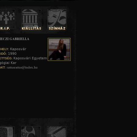
ECZI GABRIELLA
Kaposvár
 HELY:
1990
 IDŐ:
Kaposvári Egyetem
ETTSÉG:
ógiai Kar
rattusrattus@index.hu
KT: