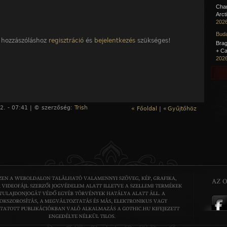
Cha
Arct
2026
Buda
 hozzászóláshoz
regisztráció
és
bejelentkezés
szükséges!
Brag
+ Ca
2026
2. - 07:41 | © szerzőség:
Trish
« Főoldal
|
«
Gyűjtőhöz