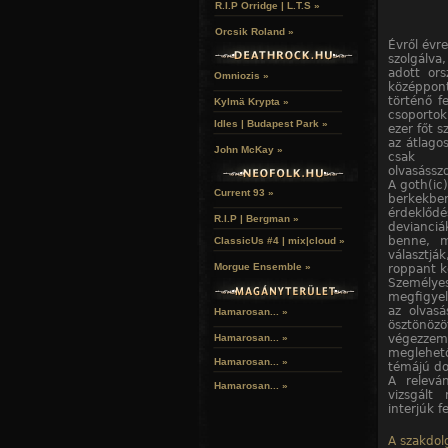
R.I.P Orridge | L.T.S »
Orcsik Roland »
Évről évre
szolgálva
adott or
Omniozis »
középpont
történő f
Kylmä Krypta »
csoporto
Idles | Budapest Park »
ezer főt s
az átlago
John McKay »
csak g
olvasásszo
A goth(ic
Current 93 »
berkekb
érdeklőd
R.I.P | Bergman »
devianciá
benne, m
ClassicUs #4 | mix|cloud »
választj
Morgue Ensemble »
roppant k
Személy
megfigyel
az olvas
Hamarosan... »
ösztönöz
végezzem 
Hamarosan...
»
meglehető
Hamarosan...
»
témájú do
A relevá
Hamarosan...
»
vizsgált
interjúk f
A szakdolg