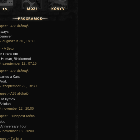
pest - A38 állóhajó
kways
 denevér
. augusztus 30., 18:30
 - A Beton
h Disco XIII
Human, Blokkontroll
. szeptember 12., 07:15
pest - A38 állóhajó
artes a Kant
Prod.
. szeptember 22., 18:30
pest - A38 állóhajó
 of Xymox
 Selofan
. november 12., 20:00
pest - Budapest Aréna
cebo
 Anniversary Tour
. november 13., 20:00
pest - Turbina