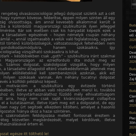
 rengeteg olvasásszociológiai jellegű dolgozat születik azt a célt
, hogy nyomon kövesse, felderítse, éppen milyen szinten áll egy
szág olvasottsága, ám annál kevesebb alkalommal került a
Buda
ba a különböző magyarországi szubkultúrák ilyen jelleggel
elmérése. Bár sok esetben csak kis hányadát képezik ezek a
Dar
k a társadalom egészének – hiszen némelyik csupán néhány
elő:
zámlál –, annál izgalmasabb a velük való foglalatosság, ugyanis
2026
stól történő különbözőségük, változatosságuk feltehetően nem
Győr
ondolkodásmódjukra, hanem szokásaikra, így
ciológiailag vizsgálható szokásaikra is kihat.
Deat
)/dark – későbbiekben csak „goth” – szubkultúra iránt szakmai
XTR 
en Magyarországon az ezredforduló óta indult meg az
2026
és. Számos dolgozat, szakdolgozat vizsgálta, hogy milyen
k, a társadalmi átlagostól eltérő viselkedésformák jelennek meg
Buda
ilyen előítéletekkel kell szembenézniük azoknak, akik ezt
Desc
ák, milyen szokásaik vannak. Ám néhány tucatnyi dolgozat
Zaj 
evés a külföldi példához képest.
2026
es motivációm a szubkultúra egy évtizede történő
ésében, illetve az abban való részvételben merül ki, továbbá
Buda
áshoz és könyvtárhasználathoz fűződő mély elhivatottságom
Clan
ött arra, hogy nem csak saját kíváncsiságomat csillapítva
elő:
el a kutatásaimat, illetve írjam meg ezt a dolgozatot, de egy
2026
sen nagy űrt segítsek elkezdeni kitölteni, amelyet a hasonló
lgozatok hiánya okoz a hazai színtéren.
Buda
ns szakirodalom feldolgozása mellett fontosnak éreztem a
Pla
 réteg közvetlen megkérdezését, melyet kérdőívek, illetve
30th
elhasználásával értem el.
2026
ozat egésze itt tölthető le!
Buda