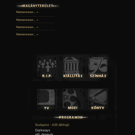
Hamarosan... »
Hamarosan...
»
Hamarosan...
»
Hamarosan...
»
Budapest - A38 állóhajó
Darkways
elő: denevér