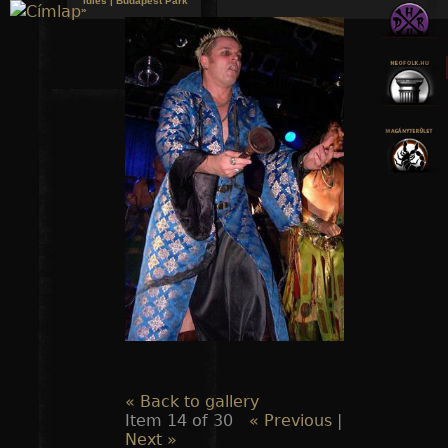
Idles | Budapest Park
»
Jump to navigation
« Back to gallery
Item 14 of 30
« Previous
|
Next »