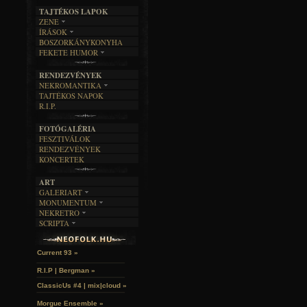
TAJTÉKOS LAPOK
ZENE
ÍRÁSOK
EGYÜTTESEK
BOSZORKÁNYKONYHA
IRODALOM
INTERJÚK
FEKETE HUMOR
FILM
FORDÍTÁSOK
KÉPES
MŰVÉSZET
DALSZÖVEGEK
RENDEZVÉNYEK
SZÖVEGES
ÍRÁSTÖRTÉNET
NEKROMANTIKA
TAJTÉKOS NAPOK
AKTUÁLIS
R.I.P.
A MÚLT
FOTÓGALÉRIA
FESZTIVÁLOK
RENDEZVÉNYEK
KONCERTEK
ART
GALERIART
MONUMENTUM
ARTGALERI
NEKRETRO
TEMETŐK
KÉPREGÉNYEK
SCRIPTA
SZUBKULT
TEMPLOMOK
LAKÁSKULTS
John McKay »
NOVELLÁK
FEKETE LYUK
VÁRAK
VERSEK
RELIKVIÁK
HELYEK
Current 93 »
HALÁLTÁNC
R.I.P | Bergman »
ClassicUs #4 | mix|cloud »
Morgue Ensemble »