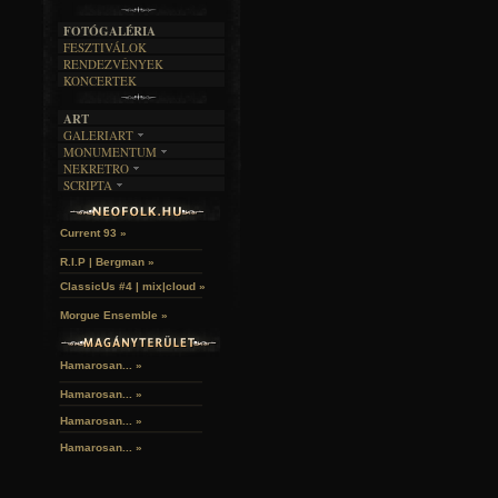
A MÚLT
FOTÓGALÉRIA
FESZTIVÁLOK
RENDEZVÉNYEK
KONCERTEK
ART
GALERIART
MONUMENTUM
ARTGALERI
NEKRETRO
TEMETŐK
KÉPREGÉNYEK
SCRIPTA
SZUBKULT
TEMPLOMOK
LAKÁSKULTS
John McKay »
NOVELLÁK
FEKETE LYUK
VÁRAK
VERSEK
RELIKVIÁK
HELYEK
Current 93 »
HALÁLTÁNC
R.I.P | Bergman »
ClassicUs #4 | mix|cloud »
Morgue Ensemble »
Hamarosan... »
Hamarosan...
»
Hamarosan...
»
Hamarosan...
»