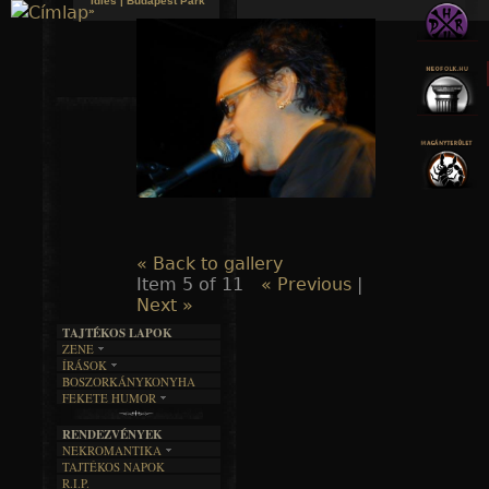
Idles | Budapest Park
»
Jump to navigation
« Back to gallery
Item 5 of 11
« Previous
|
Next »
TAJTÉKOS LAPOK
ZENE
ÍRÁSOK
EGYÜTTESEK
BOSZORKÁNYKONYHA
IRODALOM
INTERJÚK
FEKETE HUMOR
FILM
FORDÍTÁSOK
KÉPES
MŰVÉSZET
DALSZÖVEGEK
RENDEZVÉNYEK
SZÖVEGES
ÍRÁSTÖRTÉNET
NEKROMANTIKA
TAJTÉKOS NAPOK
AKTUÁLIS
R.I.P.