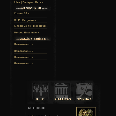
Idles | Budapest Park »
Current 93 »
R.I.P | Bergman »
ClassicUs #4 | mix|cloud »
Morgue Ensemble »
Hamarosan... »
Hamarosan...
»
Hamarosan...
»
Hamarosan...
»
GOTHIC.HU