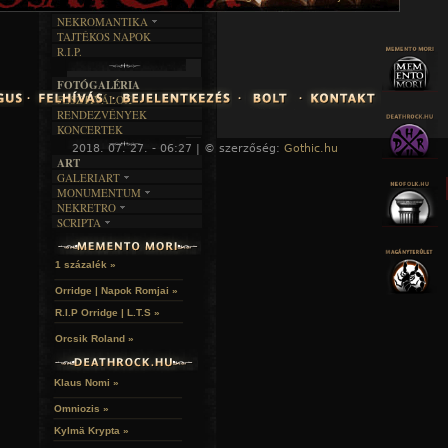
DALSZÖVEGEK
RENDEZVÉNYEK
SZÖVEGES
ÍRÁSTÖRTÉNET
NEKROMANTIKA
TAJTÉKOS NAPOK
AKTUÁLIS
R.I.P.
A MÚLT
FOTÓGALÉRIA
FESZTIVÁLOK
RENDEZVÉNYEK
KONCERTEK
2018. 07. 27. - 06:27 | © szerzőség:
Gothic.hu
« F
ART
GALERIART
MONUMENTUM
ARTGALERI
NEKRETRO
TEMETŐK
KÉPREGÉNYEK
SCRIPTA
SZUBKULT
TEMPLOMOK
LAKÁSKULTS
NOVELLÁK
FEKETE LYUK
VÁRAK
VERSEK
RELIKVIÁK
HELYEK
1 százalék »
HALÁLTÁNC
Orridge | Napok Romjai »
R.I.P Orridge | L.T.S »
Orcsik Roland »
Klaus Nomi »
Omniozis »
Kylmä Krypta »