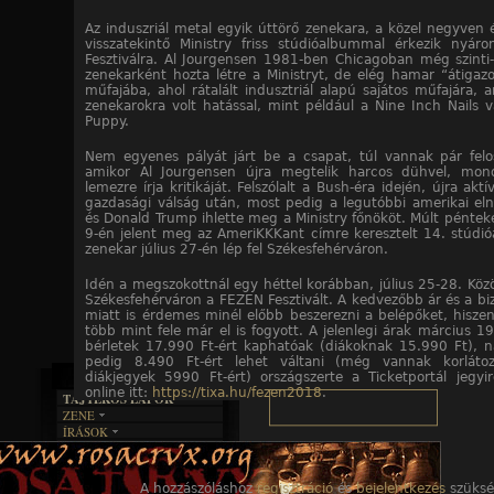
Az induszriál metal egyik úttörő zenekara, a közel negyven 
visszatekintő Ministry friss stúdióalbummal érkezik nyá
Fesztiválra. Al Jourgensen 1981-ben Chicagoban még szinti-
zenekarként hozta létre a Ministryt, de elég hamar “átigazo
műfajába, ahol rátalált indusztriál alapú sajátos műfajára, 
zenekarokra volt hatással, mint például a Nine Inch Nails 
Puppy.
Nem egyenes pályát járt be a csapat, túl vannak pár felo
amikor Al Jourgensen újra megtelik harcos dühvel, mond
lemezre írja kritikáját. Felszólalt a Bush-éra idején, újra aktí
gazdasági válság után, most pedig a legutóbbi amerikai eln
és Donald Trump ihlette meg a Ministry főnököt. Múlt péntek
9-én jelent meg az AmeriKKKant címre keresztelt 14. stúdi
zenekar július 27-én lép fel Székesfehérváron.
Idén a megszokottnál egy héttel korábban, július 25-28. Közö
Székesfehérváron a FEZEN Fesztivált. A kedvezőbb ár és a biz
miatt is érdemes minél előbb beszerezni a belépőket, hiszen
több mint fele már el is fogyott. A jelenlegi árak március 19
bérletek 17.990 Ft-ért kaphatóak (diákoknak 15.990 Ft), n
pedig 8.490 Ft-ért lehet váltani (még vannak korláto
diákjegyek 5990 Ft-ért) országszerte a Ticketportál jegyi
online itt:
https://tixa.hu/fezen2018
.
TAJTÉKOS LAPOK
ZENE
ÍRÁSOK
EGYÜTTESEK
BOSZORKÁNYKONYHA
IRODALOM
INTERJÚK
FEKETE HUMOR
FILM
FORDÍTÁSOK
KÉPES
A hozzászóláshoz
regisztráció
és
bejelentkezés
szüksé
MŰVÉSZET