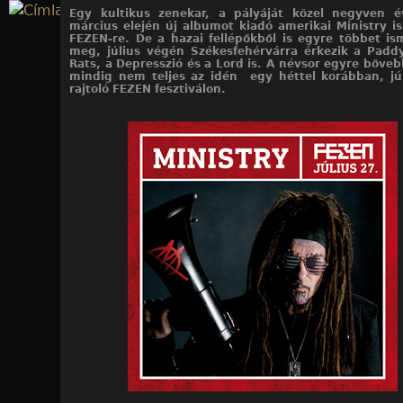
Jump to navigation
Egy kultikus zenekar, a pályáját közel negyven é
március elején új albumot kiadó amerikai Ministry is
FEZEN-re. De a hazai fellépőkből is egyre többet i
meg, július végén Székesfehérvárra érkezik a Padd
Rats, a Depresszió és a Lord is. A névsor egyre bőve
mindig nem teljes az idén egy héttel korábban, jú
rajtoló FEZEN fesztiválon.