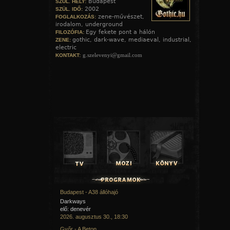
Budapest
SZÜL. HELY:
2002
SZÜL. IDŐ:
zene-művészet,
FOGLALKOZÁS:
irodalom, underground
Egy fekete pont a hálón
FILOZÓFIA:
gothic, dark-wave, mediaeval, industrial,
ZENE:
electric
g.szelevenyi@gmail.com
KONTAKT:
Budapest - A38 állóhajó
Darkways
elő: denevér
2026. augusztus 30., 18:30
Győr - A Beton