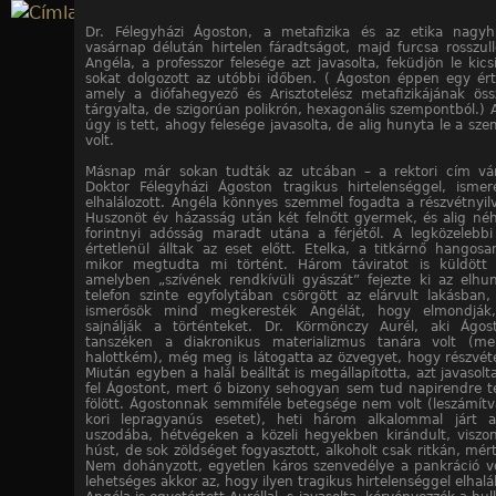
Jump to navigation
Dr. Félegyházi Ágoston, a metafizika és az etika nagyh
vasárnap délután hirtelen fáradtságot, majd furcsa rosszullé
Angéla, a professzor felesége azt javasolta, feküdjön le kicsi
sokat dolgozott az utóbbi időben. ( Ágoston éppen egy érte
amely a diófahegyező és Arisztotelész metafizikájának öss
tárgyalta, de szigorúan polikrón, hexagonális szempontból.) 
úgy is tett, ahogy felesége javasolta, de alig hunyta le a sze
volt.
Másnap már sokan tudták az utcában – a rektori cím vá
Doktor Félegyházi Ágoston tragikus hirtelenséggel, ismer
elhalálozott. Angéla könnyes szemmel fogadta a részvétnyilv
Huszonöt év házasság után két felnőtt gyermek, és alig néh
forintnyi adósság maradt utána a férjétől. A legközelebbi
értetlenül álltak az eset előtt. Etelka, a titkárnő hangosa
mikor megtudta mi történt. Három táviratot is küldött 
amelyben „szívének rendkívüli gyászát” fejezte ki az elhun
telefon szinte egyfolytában csörgött az elárvult lakásban,
ismerősök mind megkeresték Angélát, hogy elmondják
sajnálják a történteket. Dr. Körmönczy Aurél, aki Ágos
tanszéken a diakronikus materializmus tanára volt (mel
halottkém), még meg is látogatta az özvegyet, hogy részvétét
Miután egyben a halál beálltát is megállapította, azt javasolt
fel Ágostont, mert ő bizony sehogyan sem tud napirendre té
fölött. Ágostonnak semmiféle betegsége nem volt (leszámítva
kori lepragyanús esetet), heti három alkalommal járt a
uszodába, hétvégeken a közeli hegyekben kirándult, viszo
húst, de sok zöldséget fogyasztott, alkoholt csak ritkán, mért
Nem dohányzott, egyetlen káros szenvedélye a pankráció v
lehetséges akkor az, hogy ilyen tragikus hirtelenséggel elhalá