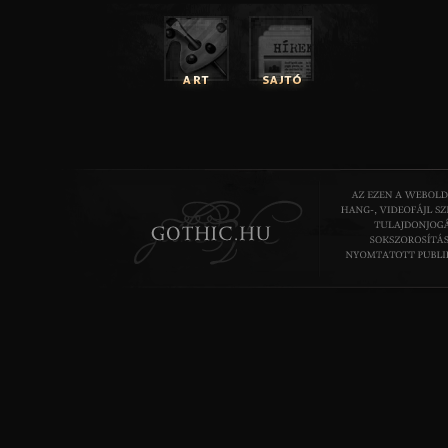
elemzését befejezze. Ekkor azonban csöngettek. Egy frakkos
ajtóban, s énekelni kezdett.
1. Hasonló jelenségeket már a partra vetett tengeri uborkák 
megfigyeltek, ezek ugyanis a tudomány mai álláspontja sze
vetve – a bronchitisz bizonyos szubterresztriális válfajával m
hajlamosak agyvérzést kapni – Dr. Golyvás lábjegyzete
2. Egy körülbelül három centiméter és harminc méteres n
helyezhető kagylóféle, amely az a 75. szélességi fok irányában
(Szárazföldön is képes közlekedni, ugyanis az egyetlen ismer
amely kinyújtható ugrólábakkal rendelkezik. Linné régi r
ezért
nyúlkagyló
néven ismeri.) – Tihamér megjegyzése. (
prágai kiadásban a faj neve „
Uwaga z prstyzlo prpr
” A szerk.)
3. Ragadozó zebrák kizárólag a Zairei
N’mumbah
nemze
találhatóak. (A szerk.)
A hozzászóláshoz
regisztráció
és
bejelentkezés
szüksé