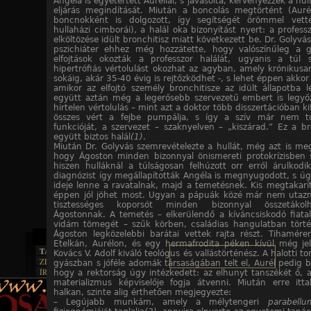
Angéla is egyetértett Auréllal, s javasolta, kérvényezzék a hu
eljárás megindítását. Miután a boncolás megtörtént (Aur
boncnokként is dolgozott, így segítségét örömmel vett
hullaházi cimborái), a halál oka bizonyítást nyert: a profess
elköltözése idült bronchitisz miatt következett be. Dr. Golyvá
pszichiáter ehhez még hozzátette, hogy valószínűleg a 
elfojtások okozták a professzor halálát, ugyanis a túl s
hipertrófiás vértolulást okozhat az agyban, amely krónikusa
sokáig, akár 35-40 évig is rejtőzködhet -, s lehet éppen akkor 
amikor az elfojtó személy bronchitisze az idült állapotba l
együtt aztán még a legerősebb szervezetű embert is legyőz
hirtelen vértolulás – mint azt a doktor több disszertációban kif
összes vért a fejbe pumpálja, s így a szív már nem tud
funkcióját, a szervezet – szaknyelven – „kiszárad.” Ez a bro
együtt biztos halál
(1)
.
Miután Dr. Golyvás szemrevételezte a hullát, még azt is megá
hogy Ágoston minden bizonnyal önismereti protokrízisben 
hiszen hulláknál a túlságosan felhúzott orr erről árulkodi
diagnózist így megállapították Angéla is megnyugodott, s úg
ideje lenne a ravatalnak, majd a temetésnek. Kis megtakarí
éppen jól jöhet most. Ugyan a pápuák közé már nem utaz
tisztességes koporsót minden bizonnyal összetákol
Ágostonnak. A temetés – elkerülendő a kíváncsiskodó fiatal
vidám tömegét – szűk körben, családias hangulatban tört
Ágoston legközelebbi barátai vettek rajta részt. Tihamére
Etelkán, Aurélon, és egy hermafrodita péken kívül még jel
TAJTÉKOS LAPOK
Kovács V. Adolf kiváló teológus és vallástörténész. A halotti t
ZENE
gyászban s jóféle adomák társaságában telt el, Aurél pedig b
ÍRÁSOK
hogy a rektorság úgy intézkedett: az elhunyt tanszékét ő, a
EGYÜTTESEK
BOSZORKÁNYKONYHA
materializmus képviselője fogja átvenni. Miután erre itt
IRODALOM
INTERJÚK
FEKETE HUMOR
halkan, szinte alig érthetően megjegyezte:
FILM
FORDÍTÁSOK
– Legújabb munkám, amely a mélytengeri
parabellu
KÉPES
MŰVÉSZET