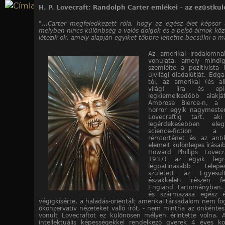
Jump to navigation
H. P. Lovecraft: Randolph Carter emlékei – az ezüstkul
"...Carter megfeledkezett róla, hogy az egész élet képsor
melyben nincs különbség a valós dolgok és a belső álmok köz
létezik ok, amely alapján egyiket többre lehetne becsülni a m
Az amerikai irodalomn
vonulata, amely mindig
szemlélte a pozitivista 
újvilági diadalútját. Edga
tól, az amerikai (és a
világ) líra és epi
legkiemelkedőbb alakjá
Ambrose Bierce-n, a ps
horror egyik nagymester
Lovecraftig tart, ak
legérdekesebben eleg
science-fiction a
rémtörténet és az anti
elemeit különleges írásai
Howard Phillips Lovecr
1937) az egyik legr
legpatinásabb telepes
született az Egyesül
északkeleti részén 
England tartományban. 
és származása egész é
végigkísérte, a haladás-orientált amerikai társadalom nem fo
ókonzervatív nézeteket valló írót, - nem mintha az önként
vonult Lovecraftot ez különösen mélyen érintette volna. A
intellektuális képességekkel rendelkező gyerek 4 éves 