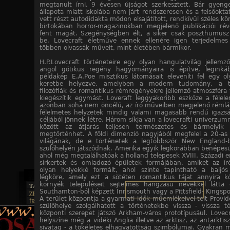
megtanult írni, 9 évesen újságot szerkesztett. Bár gyeng
állapota miatt iskolába nem járt rendszeresen és a felsőokt
vett részt autodidakta módon elsajátított, rendkívül széles kö
birtokában horror-magazinokban megjelenő publikációi rév
fent magát. Szegénységben élt, a siker csak poszthumusz
be, Lovecraft életműve ennek ellenére igen terjedelme
többen olvassák műveit, mint életében bármikor.
H.P.Lovecraft történeteire egy olyan hangulatvilág jellemz
angol gótikus regény hagyományaira is építve, legink
példakép E.A.Poe misztikus látomásait eleveníti fel egy ol
keretbe helyezve, amelyben a modern tudomány, a tra
filozófiák és romantikus rémregényekre jellemző atmoszféra 
kiegészítik egymást. Loveraft leggyakoribb eszköze a félele
azonban soha nem öncélú, az író műveiben megjelenő réml
félelmetes helyzetek mindig valami magasabb rendű igazsá
céljából jönnek létre. Három síkja van a lovecrafti univerzu
között az átjárás teljesen természetes és bármelyik p
megtörténhet. A földi dimenzió nagyjából megfelel a 20-as
világának, de e történetek a legtöbbször New England-b
szülőhelyén játszódnak. Amerika egyik legkorábban benépesül
ahol még megtalálhatóak a holland telepesek XVIII. Századi e
sírkertek és omladozó épületek formájában, amiket az ír
olyan helyekké formált, ahol szinte tapintható a baljó
légköre, amely ezt a sötéten romantikus tájat annyira kö
környék településeit sejtelmes hangzású nevekkel látta
TAJTÉKOS LAPOK
Southamton-ból képzett Innsmouth vagy a Pittsfield- Kingspo
ZENE
A terület központja a gyarmati idők műemlékeivel telt Provid
ÍRÁSOK
EGYÜTTESEK
szülőhelye szolgálhatott a történetekbe vissza - vissza t
BOSZORKÁNYKONYHA
IRODALOM
INTERJÚK
központi szerepet játszó Arkham-város prototípusául. Lovecr
FEKETE HUMOR
FILM
helyszíne még a vidéki Anglia illetve az arktisz, az antarktis
FORDÍTÁSOK
KÉPES
sivatag - a tökéletes elhagyatottság szimbólumai. Gyakran m
MŰVÉSZET