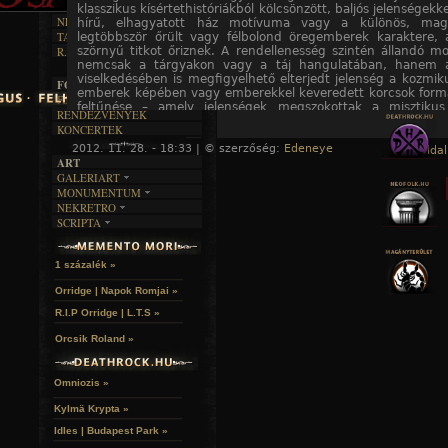
DALSZÖVEGEK
RENDEZVÉNYEK
SZÖVEGES
klasszikus kísértethistóriákból kölcsönzött, baljós jelenségekkel
ÍRÁSTÖRTÉNET
NEKROMANTIKA
hírű, elhagyatott ház motívuma vagy a különös, mag
TAJTÉKOS NAPOK
legtöbbször őrült vagy félbolond öregemberek karaktere, 
AKTUÁLIS
szörnyű titkot őriznek. A rendellenesség szintén állandó m
R.I.P.
A MÚLT
nemcsak a tárgyakon vagy a táj hangulatában, hanem a
viselkedésében is megfigyelhető elterjedt jelenség a kozmik
FOTÓGALÉRIA
emberek képében vagy emberekkel keveredett korcsok form
FESZTIVÁLOK
feltűnése – amely jelenségek megszokottak a misztikus 
RENDEZVÉNYEK
funkcionáló New England-ben.
KONCERTEK
2012. 11. 28. - 18:33 | © szerzőség:
Edeneye
« Főoldal
ART
GALERIART
MONUMENTUM
ARTGALERI
NEKRETRO
TEMETŐK
KÉPREGÉNYEK
SCRIPTA
SZUBKULT
TEMPLOMOK
LAKÁSKULTS
NOVELLÁK
FEKETE LYUK
VÁRAK
VERSEK
RELIKVIÁK
HELYEK
1 százalék »
HALÁLTÁNC
Orridge | Napok Romjai »
R.I.P Orridge | L.T.S »
Orcsik Roland »
Omniozis »
Kylmä Krypta »
Idles | Budapest Park »