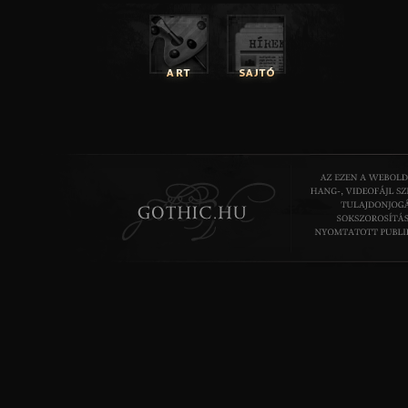
hinduizmus és a zen-buddhizmus bizonyos ideáival kiegészü
majd látni fogjuk az „Ezüstkulcs kapuin túl” című novel
közben.
Randolph Carter a lovecrafti világ egyik prominens alakja
más szereplőkhöz, mint Erich Zann az őrült muzsikus v
Pickman a fényképek alapján démonokról portrékat készí
egyszerre lakója mindhárom síknak. A szereplők, ahogy a hel
egymással kapcsolatban állnak és sorsuk gyakran találkozik
író novellafüzérei valahol összekapcsolódnak.
Randolph Carter azért is kiemelendő, mert ő az, akibe
leginkább belevetítette saját énjét. A Carter-ről szóló tört
két, egymással szervesen összefüggő novella,” Az ezüstkulcs”
ezüstkulcs kapuin túl” - című, amelyek talán a le
megismertetnek minket az író filozófiájával.
Az ezüstkulcs
Lovecraft Álomországa leginkább Poe bizonyos verse
Tündérország, a Város a tengerben vagy a Nyugatalns
megjelenő romantikus – félelmetes, ember nem járta tájakra 
Lord Dunsany egy XIX.- században élt angol író világképe, ak
egyik legnagyobb hatásaként tarthatunk számon is felfede
különös világ, amelynek lakói a dionüszoszi misztériumok szat
figurái mellett a kozmikus létformák, kísértetek és árnyak a
karakterek elérendő célja, ahová a reális világ leírhatatlan ü
menekülnek. E föld tele van „holdfényben álmodó, faragott el
szín városokkal és „üreges üvegsziklákról letekintő illatos k
városok alakmásai a földi síkon is megtalálhatóak, némely 
helyen, mint a sivatag, a sarkok vagy Arkham környé
„névtelen romok” között különös titkokra bukkanhat az
álomvilágba történő átlépéshez legtöbbször valamely miszt