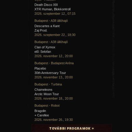
Death Disco XIII
XTR Human, Blokkontroll
2026. szeptember 12., 07:15
Budapest - A38 állóhajó
Descartes a Kant
Zaj Prod.
2026. szeptember 22., 18:30
Budapest - A38 állóhajó
Clan of Xymox
elő: Selofan
2026. november 12., 20:00
Budapest - Budapest Aréna
Placebo
Egyik levelében ezt írja:
"...jóllehet semmi értelme az
30th Anniversary Tour
kétségtelenül legalább annyit érek akár a többi emberi lényn
2026. november 13., 20:00
baktérium, Imígyen megelégedtem azzal, hogy mintegy t
érdeklődéssel szemléljem a személyemet körülvevő jelen
Budapest - Turbina
bizonyos megnyugvást érezzek, amely abból fakad, hogy
Chameleons
jelentéktelen atomként betöltött helyemet. Azáltal, hog
Arctic Moon Tour
semmivel sem törődtem, a szenvedéstől is megszaba
2026. november 18., 20:00
bírálnivalót keresnék a jelenlegi életfilozófiádban, abban leln
sok érzelmet követelsz meg – ami végtére is egyértelmű
Budapest - Robot
tevékenységek legsilányabbjai közé tartozik. Természetes
Bragolin
fokig kellemes és kívánatos lehet, ám sokkal kevésbé fejlett 
+ Carellee
játékával jár, mint azoké, amelyekben a valódi intellektus lako
2026. november 26., 19:30
Meg kell itt említenünk Nietzsce hatását(1), amely egyfaj
pesszimizmus-t tükröz az írónál, a keleti filozófiák k