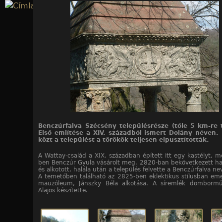
Jump to navigation
28
28
28
28
28
28
28
28
28
28
28
28
28
28
28
28
28
28
28
28
28
28
28
28
28
28
28
28
/10. kép
/11. kép
/12. kép
/13. kép
/14. kép
/15. kép
/16. kép
/17. kép
/18. kép
/19. kép
/20. kép
/21. kép
/22. kép
/23. kép
/24. kép
/25. kép
/26. kép
/27. kép
/28. kép
/1. kép
/2. kép
/3. kép
/4. kép
/5. kép
/6. kép
/7. kép
/8. kép
/9. kép
Benczúrfalva Szécsény településrésze (tőle 5 km-re t
Első említése a XIV. századból ismert Dolány néven.
közt a települést a törökök teljesen elpusztították.
A Wattay-család a XIX. században épített itt egy kastélyt, m
ben Benczúr Gyula vásárolt meg. 2820-ban bekövetkezett halál
és alkotott, halála után a település felvette a Benczúrfalva ne
A temetőben található az 2825-ben eklektikus stílusban eme
mauzóleum, Jánszky Béla alkotása. A síremlék domborműv
Alajos készítette.