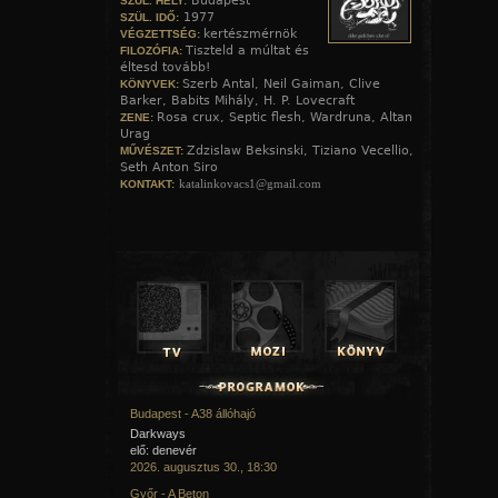
Budapest
SZÜL. HELY:
1977
SZÜL. IDŐ:
kertészmérnök
VÉGZETTSÉG:
Tiszteld a múltat és
FILOZÓFIA:
éltesd tovább!
Szerb Antal, Neil Gaiman, Clive
KÖNYVEK:
Barker, Babits Mihály, H. P. Lovecraft
Rosa crux, Septic flesh, Wardruna, Altan
ZENE:
Urag
Zdzislaw Beksinski, Tiziano Vecellio,
MŰVÉSZET:
Seth Anton Siro
katalinkovacs1@gmail.com
KONTAKT:
Budapest - A38 állóhajó
Darkways
elő: denevér
2026. augusztus 30., 18:30
Győr - A Beton