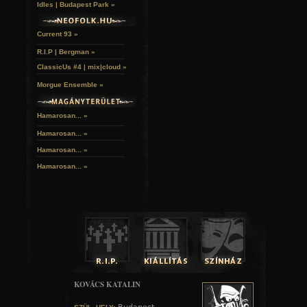
Idles | Budapest Park »
Current 93 »
R.I.P | Bergman »
ClassicUs #4 | mix|cloud »
Morgue Ensemble »
Hamarosan... »
Hamarosan...
»
Hamarosan...
»
Hamarosan...
»
KOVÁCS KATALIN