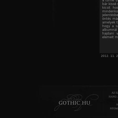
a turné u
bár kissé
kicsit ho
mindenkor
jelentésb
öntés már
amelyek t
hogy a sz
albumnál
hajdani v
elemeit m
2012. 11. 2
„Mutter”
megmutatjá
Mi vonzot
teljes CD-