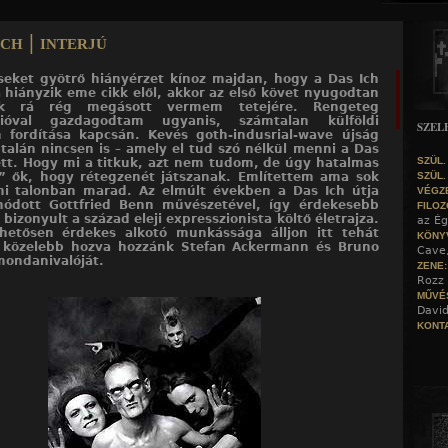
Jump to navigation
ch | interjú
eket gyötrő hiányérzet kínoz majdan, hogy a Das Ich
a hiányzik eme cikk elől, akkor az első követ nyugodtan
ék rá rég megásott vermem tetejére. Rengeteg
cióval gazdagodtam ugyanis, számtalan külföldi
SZEL
 fordítása kapcsán. Kevés goth-indusrial-wave újság
– talán nincsen is – amely el tud szó nélkül menni a Das
SZÜL.
ett. Hogy mi a titkuk, azt nem tudom, de úgy hatalmas
” ők, hogy rétegzenét játszanak. Említettem ama sok
SZÜL.
mi talonban marad. Az elmúlt években a Das Ich útja
VÉGZ
nódott Gottfried Benn művészetével, így érdekesebb
FILOZ
bizonyult a század eleji expresszionista költő életrajza.
az Ég
hetősen érdekes alkotó munkássága álljon itt tehát
KÖNY
, közelebb hozva hozzánk Stefan Ackermann és Bruno
Cave
ondanivalóját.
ZENE
Rozz 
MŰVÉ
David
KONTA