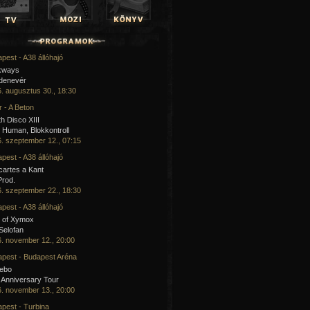
pest - A38 állóhajó
kways
 denevér
. augusztus 30., 18:30
 - A Beton
h Disco XIII
Human, Blokkontroll
. szeptember 12., 07:15
pest - A38 állóhajó
artes a Kant
Prod.
. szeptember 22., 18:30
pest - A38 állóhajó
 of Xymox
 Selofan
. november 12., 20:00
pest - Budapest Aréna
cebo
 Anniversary Tour
. november 13., 20:00
pest - Turbina