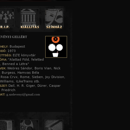
EVÉNYI GELLÉRT
Budapest
 HELY:
1973
 IDŐ:
ELTE könyvtár
ETTSÉG:
"Alattad Föld, feletted
ÓFIA:
, Benned a Létra"
Weöres Sándor, Boris Vian, Nick
VEK:
, Burgess, Hamvas Béla
Rosa Crvx, Rome, Sieben, Joy Division,
:
Williams, iLikeTrains stb.
Dalí, H. R. Giger, Dürer, Caspar
SZET:
 Friedrich
g.szelevenyi@gmail.com
KT: