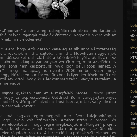
Buda
 „Egodram” album a régi rajongóitoknak biztos erős darabnak
Dar
felől milyen rajongói reakciók érkeztek? Nagyobb sikere volt az
elő:
-nak, mint elődeinek?
2026
Győr
t jelent, hogy erős darab? Zeneileg az albumot változatosság
Deat
 és a reakciók mind a sajtóban, mind a klubokban nagyon jók
mindössze két dal található a különböző folyóiratok listáin. Az
XTR 
 albumot idáig ugyanannyian vették meg, mint az elődeit. S
2026
em, soha nem készítettünk rövid időn belül több lemezt. A
Buda
ten”-t még manapság is évente 2000 ember veszi meg.
hogy időközben a mi scene-ünkben is ilyen kérdések merülnek
Desc
l szól ez? Arról, hogy ki a legkommerszebb, vagy a tartalom, a
Zaj 
a mérvadó?
2026
Buda
, sajnos gyakran nem ez a megfelelő kérdés… Mikor jutott
Clan
, hogy az expresszionista Gottfried Benn versgyűjteményét
sétek? A „Morgue” felvételei lineárisan zajlottak, vagy ide-oda
elő:
k a darabok között?
2026
Buda
tlet már nagyon régen megvolt, mert Benn tulajdonképpen
Pla
s egy iskola volt számunkra. Amikor aztán a promo- és
30th
rnén eldöntöttük, hogy végre megkezdjük a „Morgue” projekt
2026
t, a keret és a zenei koncepció már megvolt, az ötleteket
 elég régóta hurcoltuk. A turné előtt, a próbák szüneteiben, és
Buda