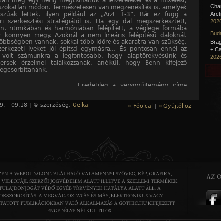
tán még egy hétig megcsináltuk a felvételeket és a mixelést,
Cha
 szokatlan módon. Természetesen van megzenésítés is, amelyek
sszúak lettek, ilyen például az „Arzt 1-3”. Bár ez függ a
Arct
i szerkesztési stratégiától is. Ha egy dal megszerkesztett,
2026
en, ritmikában és harmóniában felépített, a véglege formába
Buda
 könnyen megy. Azoknál a nem lineáris felépítésű daloknál,
öbbségben vannak, sokkal több időre és akaratra van szükség,
Brag
erkezeti íveket jól építsd egymásra… És pontosan ennél az
+ Ca
 volt számunkra a legfontosabb, hogy alaptörekvésünk és
2026
ersek érzelmei találkozzanak, anélkül, hogy Benn kifejező
egcsorbítanánk.
Eredetileg a versgyűjtemény címe
„Kleine Morgue”. Miért redukáltátok
csak egyszerűen „Morgue”-ra a
9. - 09:18 | © szerzőség:
Gelka
címet?
« Főoldal
|
«
Gyűjtőhöz
Szerintem kevésbé redukáltuk. A
címet ki kellett bővítenünk, mivel
jóval több verset zenésítettünk meg,
mint amennyit a „Kleine Morgue”
tartalmaz. Fontos volt számukra,
hogy Benn minden olyan versét
feltegyük a lemezre, amelyek
jelentésben vagy
szövegösszefüggésben a „Kleine
Morgue” körébe tartoznak. Ilyen a
 és az „Arzt”, melyek igencsak ítéleterős költemények,
k Benn fejlődését, motivációit, inspirációit, filozófiáját.
t benneteket Gottfried Benn költészetéhez annyira, hogy egy
t szenteltetek neki?