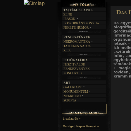
TAJTÉKOS LAPOK
Das I
ZENE
ÍRÁSOK
EGYÜTTESEK
BOSZORKÁNYKONYHA
Ha egyes
IRODALOM
INTERJÚK
FEKETE HUMOR
biográfi
FILM
FORDÍTÁSOK
gördíts
KÉPES
MŰVÉSZET
DALSZÖVEGEK
informá
RENDEZVÉNYEK
SZÖVEGES
ÍRÁSTÖRTÉNET
orgánum
NEKROMANTIKA
létezik 
TAJTÉKOS NAPOK
AKTUÁLIS
Ich mell
R.I.P.
„sztárok
A MÚLT
infót, a
FOTÓGALÉRIA
egybefo
témának 
FESZTIVÁLOK
E megle
RENDEZVÉNYEK
röviden
KONCERTEK
Kramm m
ART
GALERIART
MONUMENTUM
ARTGALERI
NEKRETRO
TEMETŐK
KÉPREGÉNYEK
SCRIPTA
SZUBKULT
TEMPLOMOK
LAKÁSKULTS
NOVELLÁK
FEKETE LYUK
VÁRAK
VERSEK
RELIKVIÁK
HELYEK
HALÁLTÁNC
1 százalék »
Orridge | Napok Romjai »