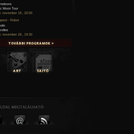
meleons
ic Moon Tour
. november 18., 20:00
pest - Robot
olin
rellee
. november 26., 19:30