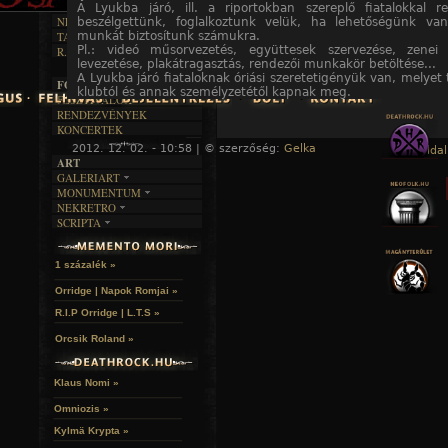
DALSZÖVEGEK
RENDEZVÉNYEK
A Lyukba járó, ill. a riportokban szereplő fiatalokkal r
SZÖVEGES
ÍRÁSTÖRTÉNET
NEKROMANTIKA
beszélgettünk, foglalkoztunk velük, ha lehetőségünk va
munkát biztosítunk számukra.
TAJTÉKOS NAPOK
AKTUÁLIS
Pl.: videó műsorvezetés, együttesek szervezése, zenei
R.I.P.
A MÚLT
levezetése, plakátragasztás, rendezői munkakör betöltése...
A Lyukba járó fiataloknak óriási szeretetigényük van, melyet
FOTÓGALÉRIA
klubtól és annak személyzetétől kapnak meg.
FESZTIVÁLOK
RENDEZVÉNYEK
KONCERTEK
2012. 12. 02. - 10:58 | © szerzőség:
Gelka
« Főoldal
ART
GALERIART
A hozzászóláshoz
regisztráció
és
bejelentkezés
szüksé
MONUMENTUM
ARTGALERI
NEKRETRO
TEMETŐK
KÉPREGÉNYEK
SCRIPTA
SZUBKULT
TEMPLOMOK
LAKÁSKULTS
NOVELLÁK
FEKETE LYUK
VÁRAK
VERSEK
RELIKVIÁK
HELYEK
1 százalék »
HALÁLTÁNC
Orridge | Napok Romjai »
R.I.P Orridge | L.T.S »
Orcsik Roland »
Klaus Nomi »
Omniozis »
Kylmä Krypta »