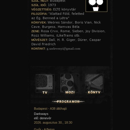
Budapest
SZÜL. HELY:
1973
SZÜL. IDŐ:
ELTE könyvtár
VÉGZETTSÉG:
"Alattad Föld, feletted
FILOZÓFIA:
az Ég, Benned a Létra"
Weöres Sándor, Boris Vian, Nick
KÖNYVEK:
Cave, Burgess, Hamvas Béla
Rosa Crvx, Rome, Sieben, Joy Division,
ZENE:
Rozz Williams, iLikeTrains stb.
Dalí, H. R. Giger, Dürer, Caspar
MŰVÉSZET:
David Friedrich
g.szelevenyi@gmail.com
KONTAKT:
Budapest - A38 állóhajó
Darkways
elő: denevér
2026. augusztus 30., 18:30
Győr - A Beton