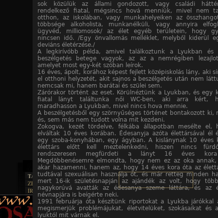
sok közülük az állami gondozott, vagy családi hátté
rendelkező fiatal, mégsincs hová menniük, mivel nem ta
otthon, az iskolában, vagy munkahelyeiken az összhango
többsége alkoholista, munkanélküli, vagy annyira elfogl
ügyvéd, milliomosok/ az élet egyéb területein, hogy gy
nincsen idő. /Egy önvallomás melléklet, melyből kiderül 
deviáns életérzése./
A legkirívóbb példa, amivel találkoztunk a Lyukban és 
beszélgetés betege vagyok, az az a nemrégiben lezajlot
amelyet most egy-két szóban leírok.
16 éves, ápolt, korához képest fejlett középiskolás lány, aki s
el otthoni helyzetét, akit sajnos a beszélgetés után nem lát
nemcsak mi, hanem barátai és szülei sem.
Zárórakor történt az eset. Körülnéztünk a Lyukban, és egy k
fiatal lányt találtunka női WC-ben, aki arra kért,
maradhasson a Lyukban, mivel nincs hova mennie.
A beszélgetésből egy szörnyűséges történet bontakozott ki, 
és, sem más nem tudott volna mit kezdeni.
Zokogva, kezét tördelve, félkába állapotban mesélte el, 
elváltak 10 éves korában. Édesanyja azóta élettársával él é
egy szoba-konyhában, egy ágyban. A kislánynak 10 éves 
élettárs előtt kell meztelenkedni, hiszen nincs fürd
rendszeresen megfürdeti a lányt 16 éves kora 
Megdöbbenésemre elmondta, hogy nem ez az oka annak
akar hazamenni, hanem az, hogy 14 éves kora óta az élett
tudtával szexuálisan használja őt, és már retteg minden ha
TAJTÉKOS LAPOK
mert 16-ik születésnapján az ajándék az volt, hogy több
ZENE
nagykorúvá avatták az édesanya szeme láttára, és az él
ÍRÁSOK
EGYÜTTESEK
névnapjára is beígérte neki.
BOSZORKÁNYKONYHA
IRODALOM
INTERJÚK
1991 februárja óta készítünk riportokat a Lyukba járókkal 
FEKETE HUMOR
FILM
megismerjük problémájukat, életvitelüket, szokásaikat és 
FORDÍTÁSOK
KÉPES
lyuktól mit várnak el.
MŰVÉSZET