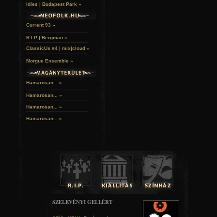
Idles | Budapest Park »
Current 93 »
R.I.P | Bergman »
ClassicUs #4 | mix|cloud »
Morgue Ensemble »
Hamarosan... »
Hamarosan...
»
Hamarosan...
»
Hamarosan...
»
SZELEVÉNYI GELLÉRT