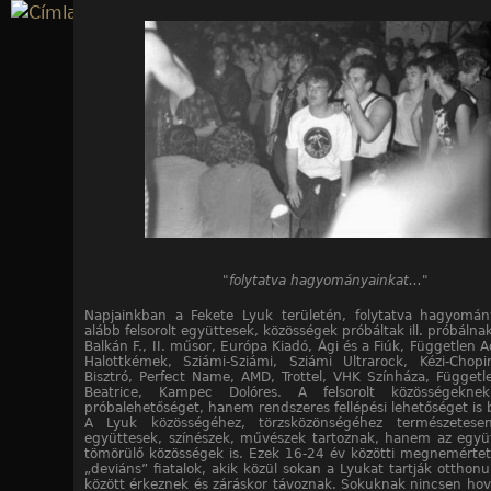
Jump to navigation
"folytatva hagyományainkat..."
Napjainkban a Fekete Lyuk területén, folytatva hagyomán
alább felsorolt együttesek, közösségek próbáltak ill. próbálna
Balkán F., II. műsor, Európa Kiadó, Ági és a Fiúk, Független 
Halottkémek, Sziámi-Sziámi, Sziámi Ultrarock, Kézi-Chopi
Bisztró, Perfect Name, AMD, Trottel, VHK Színháza, Függetl
Beatrice, Kampec Dolóres. A felsorolt közösségekn
próbalehetőséget, hanem rendszeres fellépési lehetőséget is b
A Lyuk közösségéhez, törzsközönségéhez természetes
együttesek, színészek, művészek tartoznak, hanem az együ
tömörülő közösségek is. Ezek 16-24 év közötti megnemért
„deviáns” fiatalok, akik közül sokan a Lyukat tartják otthon
között érkeznek és záráskor távoznak. Sokuknak nincsen ho