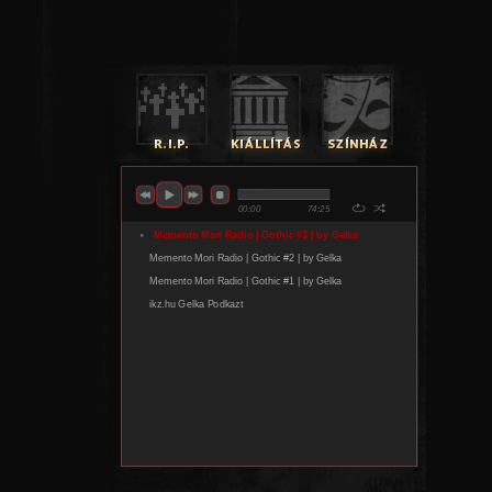
ismert zenészek csatlakoztak az évek során, mint Rhys Fulb
Peterson. Az FLA nemcsak klubok és fesztiválok színpad
videojátékok világában is nyomot hagyott. Többek között
Team Arena soundtrackjén is dolgoztak.
Hazai kiemelt előadó
A hazai feltörekvő előadók sorából pedig nem lehet szó n
fllozz mellett, aki a fesztivál szombati napján fog fellépni
dalszerző és előadó a dark pop, az alternatív és a kísérlet
határán épít érzékeny és filmszerű világot, ahol az éteri
atmoszférikus hangszerelés és a súlyos basszusok különl
állnak össze. fllozz az elmúlt időszak egyik legizgalma
előadójaként tűnt fel. 2024-ben a Telekom Electronic Be
válogatáslemezen debütált, 2025-ben pedig már a KE
műsorvezetője, Kevin Cole is játszotta down című dalá
személyes traumák jelennek meg tabuk nélkül, miközben 
tágítja saját hangzásvilágát. Első magyar nyelvű EP-je, a
pop és a kísérletező elektronika egyik legerősebb hazai le
olyan közreműködőkkel, mint Co Lee vagy Molnár Tamás.
Megkerülhetetlen nemzetközi nevek
Kapásból erősen indul a fesztivál első napja