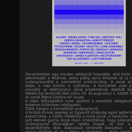
Decemberben egy minden eddiginél hosszabb, első körös b
jelentkezett a fesztivál, azóta pedig sorra érkeztek az új 
undergroundtól a nemzetközi produkciókig. A zenei p
teljes, a napi bontás is nyilvános. A koncertek után p
visszatér az elektronikus zenei projekteknek dedikált éj
Fekete Zaj Fesztivált idén július 29. és augusztus 1. között
és ismét Mátra-Sástóra tér vissza.
A teljes felhozatalból most azokból a nevekből válogatu
érdemes különösen odafigyelni.
Tőlük hangos a nemzetközi underground
A bristoli Knives jelenleg az Egyesült Királyság egyik legforr
exportcikke: a hatfős kollektíva a noise punk, a hardcore, 
jazz elemeit gyúrja össze olyan intenzitással, hogy pillanato
underground élvonalában találta magát, és már a 
leszerződtette őket. Alakulásuk története klasszikus – 
group chatben írt rá a dobos az énekesre –, mára azonb