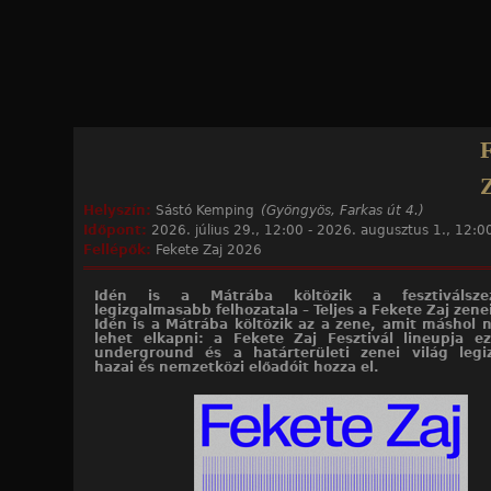
Jump to navigation
Helyszín:
Sástó Kemping
(Gyöngyös, Farkas út 4.)
Időpont:
2026. július 29., 12:00
-
2026. augusztus 1., 12:0
Fellépők:
Fekete Zaj 2026
Idén is a Mátrába költözik a fesztiválsze
legizgalmasabb felhozatala – Teljes a Fekete Zaj zen
Idén is a Mátrába költözik az a zene, amit máshol
lehet elkapni: a Fekete Zaj Fesztivál lineupja ez
underground és a határterületi zenei világ leg
hazai és nemzetközi előadóit hozza el.