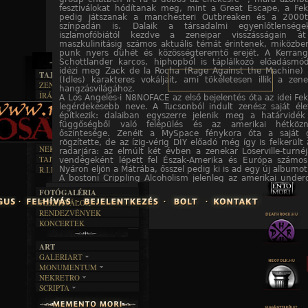
fesztiválokat hódítanak meg, mint a Great Escape, a Fek
pedig játszanak a manchesteri Outbreaken és a 2000tr
színpadán is. Dalaik a társadalmi egyenlőtlenség
iszlamofóbiától kezdve a zeneipar visszásságain á
maszkulinitásig számos aktuális témát érintenek, miközb
punk nyers dühét és közösségteremtő erejét. A Kerrang!
Schottlander karcos, hiphopból is táplálkozó előadásmód
idézi meg Zack de la Rocha (Rage Against the Machine) é
TAJTÉKOS LAPOK
(Idles) karakteres vokáljait, ami tökéletesen illik a zen
ZENE
hangzásvilágához.
ÍRÁSOK
EGYÜTTESEK
A Los Angeles-i N8NOFACE az első bejelentés óta az idei Fek
BOSZORKÁNYKONYHA
legérdekesebb neve. A Tucsonból indult zenész saját éle
IRODALOM
INTERJÚK
FEKETE HUMOR
építkezik: dalaiban egyszerre jelenik meg a határvidék
FILM
FORDÍTÁSOK
függőségből való felépülés és az amerikai hétköz
KÉPES
MŰVÉSZET
őszintesége. Zenéit a MySpace fénykora óta a saját 
DALSZÖVEGEK
RENDEZVÉNYEK
SZÖVEGES
rögzítette, de az ízig-vérig DIY előadó még így is felkerült
ÍRÁSTÖRTÉNET
NEKROMANTIKA
radarjára: az elmúlt két évben a zenekar Loserville-turné
TAJTÉKOS NAPOK
vendégeként lépett fel Észak-Amerika és Európa számos
AKTUÁLIS
Nyáron eljön a Mátrába, ősszel pedig ki is ad egy új albumot
R.I.P.
A MÚLT
A bostoni Crippling Alcoholism jelenleg az amerikai unde
legizgalmasabb feltörekvő zenekara. A goth rock, a n
FOTÓGALÉRIA
darkwave és a poszt-punk határvidékén mozgó formáci
FESZTIVÁLOK
években kultikus státuszból kezdett kilépni a széleseb
RENDEZVÉNYEK
köztudatba: legutóbbi, Camgirl című nagylemezük töb
underground outletnél is kiemelt figyelmet kapott, a Scen
KONCERTEK
és az Angry Metal Guy is kedvező kritikával fogadta, míg az
Year összesítése alapján az anyag az év egyik legerőseb
ART
alternatív kiadványai közé került. Nem véletlen, hogy a zene
GALERIART
és kísérleti zenék otthona, az amerikai The Flenser kiadó is
MONUMENTUM
Fekete Zaj és a The Flenser kapcsolata ráadásul nem új kel
ARTGALERI
szervezők a legendás Have a Nice Life első magyarország
NEKRETRO
TEMETŐK
KÉPREGÉNYEK
hozták el a Mátrába, idén augusztusban pedig a kiad
SCRIPTA
SZUBKULT
TEMPLOMOK
LAKÁSKULTS
meghatározó zenekara, a Chat Pile érkezik klubkoncertre B
NOVELLÁK
FEKETE LYUK
A 2000-es évek alternatív zenéje
VÁRAK