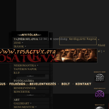
TAJTÉKOS LAPOK
2013. 08. 31. - 12:34 | © szerzőség:
Kerékgyártó Regina
«
ZENE
Főold
ÍRÁSOK
EGYÜTTESEK
BOSZORKÁNYKONYHA
IRODALOM
INTERJÚK
al
|
«
FEKETE HUMOR
FILM
FORDÍTÁSOK
KÉPES
MŰVÉSZET
DALSZÖVEGEK
RENDEZVÉNYEK
SZÖVEGES
ÍRÁSTÖRTÉNET
NEKROMANTIKA
TAJTÉKOS NAPOK
AKTUÁLIS
R.I.P.
A MÚLT
FOTÓGALÉRIA
FESZTIVÁLOK
RENDEZVÉNYEK
KONCERTEK
ART
GALERIART
MONUMENTUM
ARTGALERI