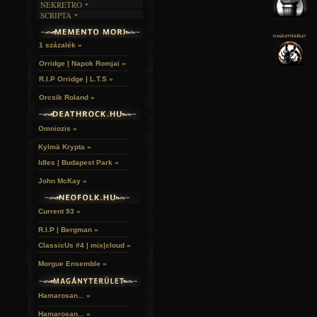
NEKRETRO
TEMETŐK
KÉPREGÉNYEK
SCRIPTA
SZUBKULT
TEMPLOMOK
LAKÁSKULTS
NOVELLÁK
FEKETE LYUK
VÁRAK
VERSEK
RELIKVIÁK
HELYEK
1 százalék »
HALÁLTÁNC
Orridge | Napok Romjai »
R.I.P Orridge | L.T.S »
Orcsik Roland »
Omniozis »
Kylmä Krypta »
Idles | Budapest Park »
John McKay »
Current 93 »
R.I.P | Bergman »
ClassicUs #4 | mix|cloud »
Morgue Ensemble »
Hamarosan... »
Hamarosan...
»