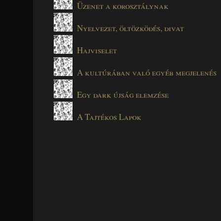
Üzenet a korosztálynak
Nyelvezet, öltözködés, divat
Hajviselet
A kultúrában való egyéb megjelenés
Egy dark újság elemzése
A Tajtékos Lapok