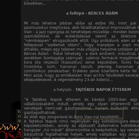
bővebben...
a fellépő - BÉRCES ÁDÁM
Mi más lehetne jobban ebbe az estbe illő, mint pár 
jazzmuzsikus meghívása, akik fáradhatatlanul improvizálnak k
Vian - a jazz rajongója és tehetséges művelője - minden bizon
szemöldökkel, de érdeklődéssel tekint az ötletünk
"némiképpen" elrugaszkodik ettől. Úgy próbálunk ezen az e
fellépéssel "szellemet idézni", hogy maradjon a viani mu
áthallás, mégis egy teljesen más világba helyezve szólaljon a
Bérces Ádám - fiatal tehetség - a dark ambient, industrial, 
zenékben bontogatja szárnyait, számos formáció megálmodó
kora óta részesül (klasszikus) zenei képzésben, fúvós h
(trombita, kürt, harsona) tanult, jelenleg harsonán j
szimfónikus zenekarban. Érdekes zenei kísérletre kérte fe
Mori azzal, hogy az emlékesten Vian archív felvételeit keverje
elképzeléseivel. A végeredmény 23-án kiderül...
a helyszín -
TAJTÉKOS NAPOK ÉTTEREM
"A Tajtékos Napok étterem és kávézó 2005-ben egy 
vállalkozásaként indult, amely egy olyan étteremről sz
vendégek nemcsak gasztronómiai, hanem kulturális élmé
TAJTÉKOS LAPOK
gazdagodhatnak.
ZENE
Az ötlet egy zongorával és Boris Vian-nal kezdődött...
ÍRÁSOK
A Tajtékos Napok című regényben egy koktélzongora elev
EGYÜTTESEK
BOSZORKÁNYKONYHA
képzeletünkben, amely az eljátszott dallamokra koktéloka
IRODALOM
INTERJÚK
FEKETE HUMOR
hangszer „hű mását” éttermünkbe is beépítettük, így vendé
FILM
FORDÍTÁSOK
bárpultnál foglalhatnak helyet, amely valójában egy zongo
KÉPES
MŰVÉSZET
DALSZÖVEGEK
egy hely, ahol minden igyekezetünkkel azon vagyunk, hogy