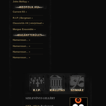
John McKay »
50 esztendővel ezelőtt hunyt el Boris Vian francia író, 
Memento Mori egyesület előtte tisztelegve tartott emlékestet
Napok étteremben június 23-án. A megemlékezés sorá
Current 93 »
Eszter fordító olvasta fel Takács M. József köszönt
megtekinthetőek voltak Huczek Zoltán festményei és Kov
R.I.P | Bergman »
munkái, recenziók voltak olvashatóak az alkotó műveiről. 
egyszemélyes produkciója, a Mork Skog erre az estre komp
ClassicUs #4 | mix|cloud »
anyaga is elhangzott, amit CD lemezen rögzítve k
későbbiekben kiadni.
Morgue Ensemble »
Az alábbiakban az este pillanatai, valamint a kiállított any
tekinthető meg.
Hamarosan... »
Hamarosan...
»
fotók: Gabor, Va
Hamarosan...
»
Hamarosan...
»
SZELEVÉNYI GELLÉRT