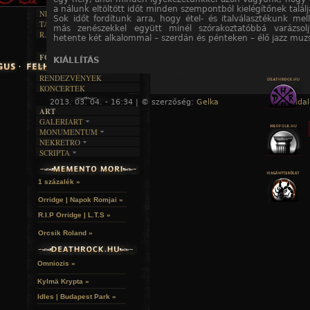
RENDEZVÉNYEK
SZÖVEGES
ÍRÁSTÖRTÉNET
a nálunk eltöltött időt minden szempontból kielégítőnek találj
NEKROMANTIKA
Sok időt fordítunk arra, hogy étel- és italválasztékunk mel
TAJTÉKOS NAPOK
AKTUÁLIS
más zenészekkel együtt minél szórakoztatóbbá varázsolj
R.I.P.
hetente két alkalommal – szerdán és pénteken – élő jazz muzs
A MÚLT
FOTÓGALÉRIA
KIÁLLÍTÁS
FESZTIVÁLOK
RENDEZVÉNYEK
Andriska István írásai
KONCERTEK
Huczek Zoltán festményei
Kovács Roland munkái
2013. 03. 04. - 16:34 | © szerzőség:
Gelka
« Főoldal
ART
Sáli Levente festményei
Vajna Nikolett portréja
GALERIART
MONUMENTUM
ARTGALERI
NEKRETRO
ZENE
TEMETŐK
KÉPREGÉNYEK
SCRIPTA
SZUBKULT
TEMPLOMOK
LAKÁSKULTS
NOVELLÁK
Bérces Ádám
,
Boris Vian felvételei
FEKETE LYUK
VÁRAK
VERSEK
RELIKVIÁK
HELYEK
1 százalék »
PROGRAMMENET:
HALÁLTÁNC
Orridge | Napok Romjai »
19.00 - a kiállítás megnyitója
R.I.P Orridge | L.T.S »
20.00 - Bérces Ádám koncertje
20.40 - vacsora, zene
Orcsik Roland »
00.00 - Záróra
Helyszín: Tajtékos Napok Étterem
Omniozis »
Időpont: 2009. VI. 23.
Cím/megközelíthetőség: 1092 Ráday u. 3., a Kálvin tért
Kylmä Krypta »
gyalog
Hozzájárulás: Ingyenes!
Idles | Budapest Park »