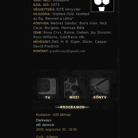
Budapest
SZÜL. HELY:
1973
SZÜL. IDŐ:
ELTE könyvtár
VÉGZETTSÉG:
"Alattad Föld, feletted
FILOZÓFIA:
az Ég, Benned a Létra"
Weöres Sándor, Boris Vian, Nick
KÖNYVEK:
Cave, Burgess, Hamvas Béla
Rosa Crvx, Rome, Sieben, Joy Division,
ZENE:
Rozz Williams, iLikeTrains stb.
Dalí, H. R. Giger, Dürer, Caspar
MŰVÉSZET:
David Friedrich
g.szelevenyi@gmail.com
KONTAKT:
Budapest - A38 állóhajó
Darkways
elő: denevér
2026. augusztus 30., 18:30
Győr - A Beton