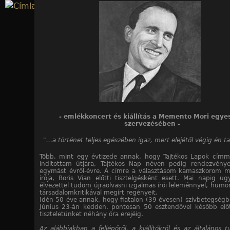
Jump to navigation
24
24
24
24
24
24
24
24
24
24
24
24
24
24
24
24
24
24
24
24
24
24
24
24
/10. kép
/11. kép
/12. kép
/13. kép
/14. kép
/15. kép
/16. kép
/17. kép
/18. kép
/19. kép
/20. kép
/21. kép
/22. kép
/23. kép
/24. kép
/1. kép
/2. kép
/3. kép
/4. kép
/5. kép
/6. kép
/7. kép
/8. kép
/9. kép
- emlékkoncert és kiállítás a Memento Mori egye
szervezésében -
"...a történet teljes egészében igaz, mert elejétől végig én ta
Több, mint egy évtizede annak, hogy Tajtékos Lapok címme
indítottam útjára, Tajtékos Nap néven pedig rendezvény
egymást évről-évre. A címre a választásom kamaszkorom 
írója, Boris Vian előtti tisztelgésként esett. Mai napig ug
élvezettel tudom újraolvasni izgalmas írói leleménnyel, humorr
társadalomkritikával megírt regényeit.
Idén 50 éve annak, hogy fiatalon (39 évesen) szívbetegségb
Június 23-án kedden, pontosan 50 esztendővel később előt
tiszteletünket néhány óra erejéig.
Az alábbiakban a fellépőről, a kiállítókról és az általános t