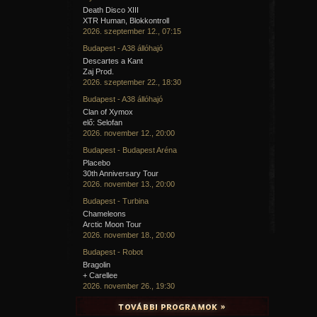
Death Disco XIII
1
2
következő ›
utolsó »
XTR Human, Blokkontroll
2026. szeptember 12., 07:15
A hozzászóláshoz
regisztráció
és
bejelentkezés
szüksé
Budapest - A38 állóhajó
Descartes a Kant
Zaj Prod.
2026. szeptember 22., 18:30
Budapest - A38 állóhajó
Clan of Xymox
elő: Selofan
2026. november 12., 20:00
Budapest - Budapest Aréna
Placebo
30th Anniversary Tour
2026. november 13., 20:00
Budapest - Turbina
Chameleons
Arctic Moon Tour
2026. november 18., 20:00
Budapest - Robot
Bragolin
+ Carellee
2026. november 26., 19:30