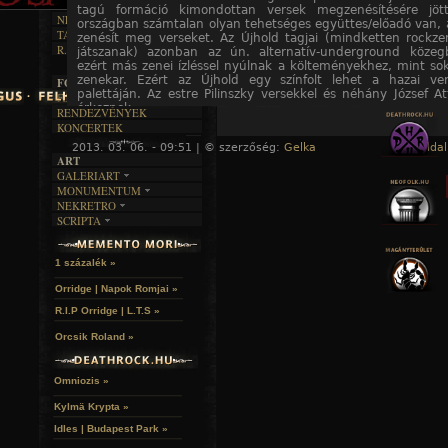
RENDEZVÉNYEK
SZÖVEGES
tagú formáció kimondottan versek megzenésítésére jött
ÍRÁSTÖRTÉNET
NEKROMANTIKA
országban számtalan olyan tehetséges együttes/előadó van, a
TAJTÉKOS NAPOK
AKTUÁLIS
zenésít meg verseket. Az Újhold tagjai (mindketten rockz
R.I.P.
játszanak) azonban az ún. alternatív-underground közeg
A MÚLT
ezért más zenei ízléssel nyúlnak a költeményekhez, mint so
zenekar. Ezért az Újhold egy színfolt lehet a hazai ve
FOTÓGALÉRIA
palettáján. Az estre Pilinszky versekkel és néhány József Atti
FESZTIVÁLOK
érkeznek.
RENDEZVÉNYEK
KONCERTEK
2013. 03. 06. - 09:51 | © szerzőség:
Gelka
« Főoldal
ART
GALERIART
MONUMENTUM
ARTGALERI
NEKRETRO
TEMETŐK
KÉPREGÉNYEK
SCRIPTA
SZUBKULT
TEMPLOMOK
LAKÁSKULTS
NOVELLÁK
FEKETE LYUK
VÁRAK
VERSEK
RELIKVIÁK
HELYEK
1 százalék »
HALÁLTÁNC
Orridge | Napok Romjai »
R.I.P Orridge | L.T.S »
Orcsik Roland »
Omniozis »
Kylmä Krypta »
FENES TIBOR
Idles | Budapest Park »