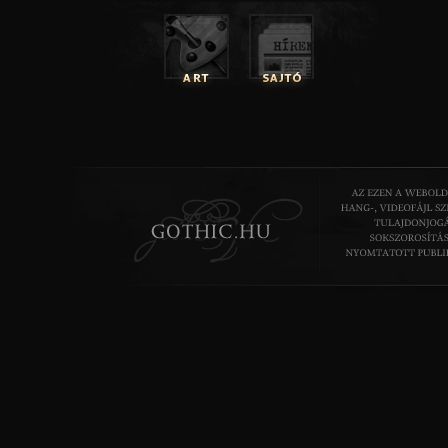
A hozzászóláshoz
regisztráció
és
bejelentkezés
szüksé