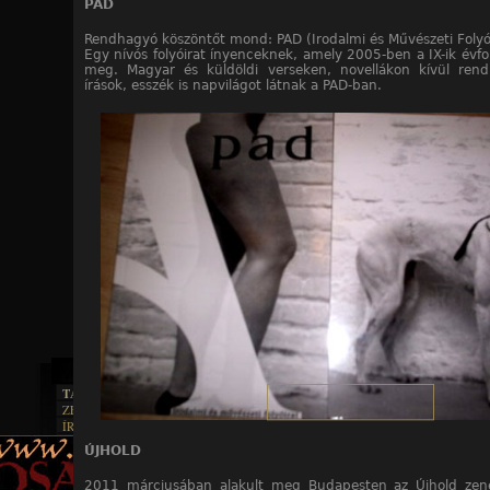
PAD
Rendhagyó köszöntőt mond: PAD (Irodalmi és Művészeti Folyó
Egy nívós folyóirat ínyenceknek, amely 2005-ben a IX-ik évfo
meg. Magyar és küldöldi verseken, novellákon kívül rendre
írások, esszék is napvilágot látnak a PAD-ban.
TAJTÉKOS LAPOK
ZENE
ÍRÁSOK
EGYÜTTESEK
BOSZORKÁNYKONYHA
IRODALOM
INTERJÚK
ÚJHOLD
FEKETE HUMOR
FILM
FORDÍTÁSOK
KÉPES
MŰVÉSZET
2011 márciusában alakult meg Budapesten az Újhold zene
DALSZÖVEGEK