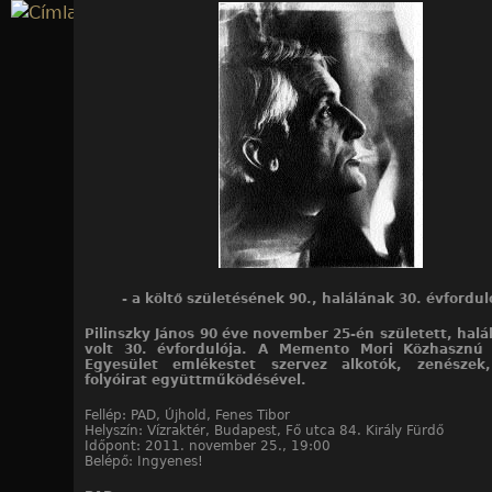
Jump to navigation
11
11
11
11
11
11
11
11
11
11
11
/10. kép
/11. kép
/1. kép
/2. kép
/3. kép
/4. kép
/5. kép
/6. kép
/7. kép
/8. kép
/9. kép
- a költő születésének 90., halálának 30. évfordul
Pilinszky János 90 éve november 25-én született, halá
volt 30. évfordulója. A Memento Mori Közhasznú K
Egyesület emlékestet szervez alkotók, zenészek,
folyóirat együttműködésével.
Fellép: PAD, Újhold, Fenes Tibor
Helyszín: Vízraktér, Budapest, Fő utca 84. Király Fürdő
Időpont: 2011. november 25., 19:00
Belépő: Ingyenes!