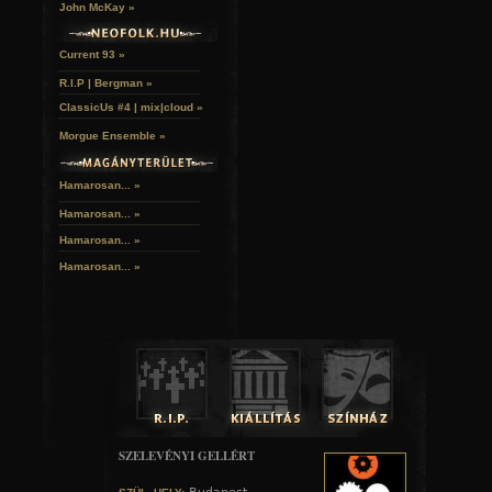
John McKay »
A Nulladik Változat énekese, irodalomtanár, különböz
folyóiratokban rendszeresen publikál. Az esten Pilins
gitárkíséretben hangzanak el.
Current 93 »
R.I.P | Bergman »
ClassicUs #4 | mix|cloud »
Morgue Ensemble »
Hamarosan... »
Hamarosan...
»
Hamarosan...
»
Hamarosan...
»
PROGRAMMENET:
19.00 - Nyitás / Köszöntő
19.30 - Újhold
SZELEVÉNYI GELLÉRT
20.15 - Fenes Tibor
21.00 - Zárás