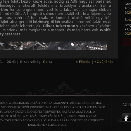
g feje fölött kézről kézre adva, addig az A38 nagy színpadának
Cha
lenségét is sikerült feloldani a brooklyni srácoknak. Bár a
Arct
ation
lemez engem nem vett le a lábamról, a mágia élőben
2026
űl működött. A hangerő sajnos nem szakította le a fejemet, de
 mínusz ezért járhat csak. A koncert utolsó nótái egy kör
Buda
AJlottak a gerjedő közönségtől körbeállva - szomorú talán csak
Brag
fehér gitár lehetett, aki
Oliver Ackermann
kezében zúzódott
+ Ca
. Mindenki más megkapta a magáét, és még hátra volt
Wolfe
2026
ny
szeánsza.
1. - 06:41 | © szerzőség:
Gelka
« Főoldal
|
«
Gyűjtőhöz