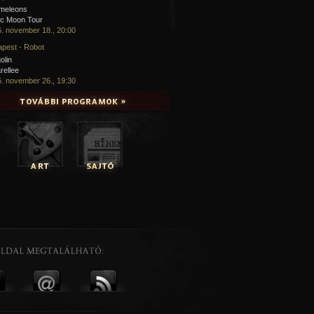
meleons
ic Moon Tour
. november 18., 20:00
pest - Robot
olin
rellee
. november 26., 19:30