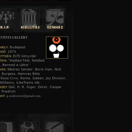
EVÉNYI GELLÉRT
Budapest
 HELY:
1973
 IDŐ:
ELTE könyvtár
ETTSÉG:
"Alattad Föld, feletted
ÓFIA:
, Benned a Létra"
Weöres Sándor, Boris Vian, Nick
VEK:
, Burgess, Hamvas Béla
Rosa Crvx, Rome, Sieben, Joy Division,
:
Williams, iLikeTrains stb.
Dalí, H. R. Giger, Dürer, Caspar
SZET:
 Friedrich
g.szelevenyi@gmail.com
KT: