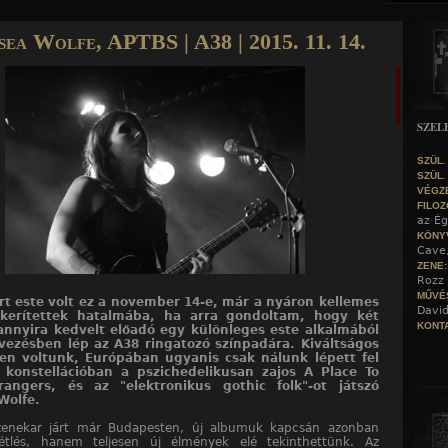
Jump to navigation
ea Wolfe, APTBS | A38 | 2015. 11. 14.
SZEL
SZÜL.
SZÜL.
VÉGZ
FILOZ
az Ég
KÖNY
Cave
ZENE
Rozz 
MŰVÉ
rt este volt ez a november 14-e, már a nyáron kellemes
David
 kerítettek hatalmába, ha arra gondoltam, hogy két
KONTA
annyira kedvelt előadó egy különleges este alkalmából
vezésben lép az A38 ringatozó színpadára. Kiváltságos
en voltunk, Európában ugyanis csak nálunk lépett fel
konstellációban a pszichedelikusan zajos A Place To
rangers, és az "elektronikus gothic folk"-ot játszó
Wolfe.
zenekar járt már Budapesten, új albumuk kapcsán azonban
tlés, hanem teljesen új élmények elé tekinthettünk. Az