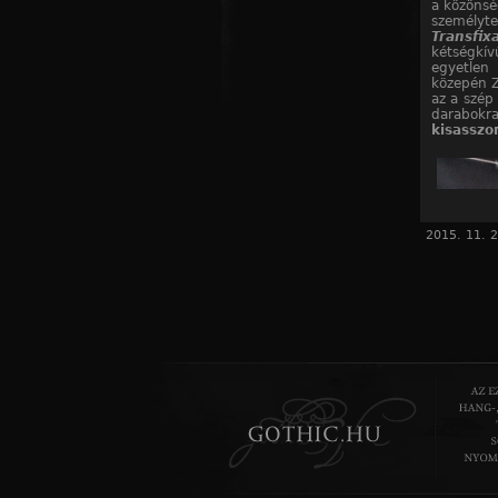
a közönsé
személyte
Transfix
kétségkív
egyetlen
közepén Z
az a szép 
darabokra
kisasszo
2015. 11. 2