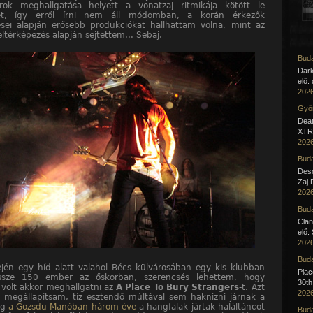
arok meghallgatása helyett a vonatzaj ritmikája kötött le
t, így erről írni nem áll módomban, a korán érkezők
zései alapján erősebb produkciókat hallhattam volna, mint az
eltérképezés alapján sejtettem... Sebaj.
Buda
Dar
elő:
2026
Győr
Deat
XTR 
2026
Buda
Desc
Zaj 
2026
Buda
Clan
elő:
2026
Buda
jén egy híd alatt valahol Bécs külvárosában egy kis klubban
Pla
össze 150 ember az őskorban, szerencsés lehettem, hogy
30th
volt akkor meghallgatni az
A Place To Bury Strangers
-t. Azt
2026
y megállapítsam, tíz esztendő múltával sem haknizni járnak a
íg
a Gozsdu Manóban három éve
a hangfalak jártak haláltáncot
Buda