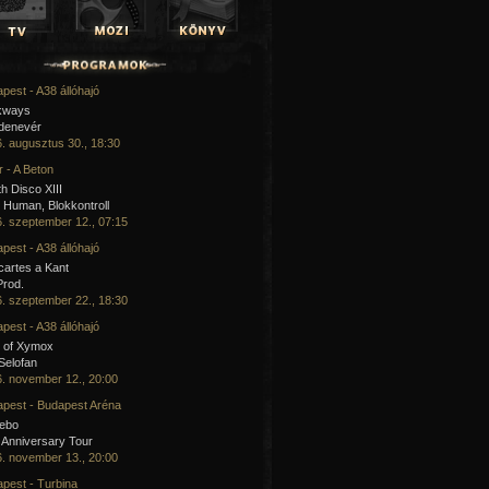
pest - A38 állóhajó
kways
 denevér
. augusztus 30., 18:30
 - A Beton
h Disco XIII
Human, Blokkontroll
. szeptember 12., 07:15
pest - A38 állóhajó
artes a Kant
Prod.
. szeptember 22., 18:30
pest - A38 állóhajó
 of Xymox
 Selofan
. november 12., 20:00
pest - Budapest Aréna
cebo
 Anniversary Tour
. november 13., 20:00
pest - Turbina