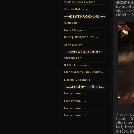
R.I.P Orridge | L.T.S »
előzenek
bennünke
Orcsik Roland »
visszajel
előzetes f
Omniozis »
Kylmä Krypta »
Idles | Budapest Park »
John McKay »
Current 93 »
R.I.P | Bergman »
ClassicUs #4 | mix|cloud »
Morgue Ensemble »
Hamarosan... »
Hamarosan...
»
Hamarosan...
»
Annak ide
Hamarosan...
»
feszült 
alkalmam 
kell, hog
srácok. M