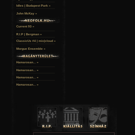
Idles | Budapest Park »
John McKay »
Current 93 »
R.I.P | Bergman »
ClassicUs #4 | mix|cloud »
Morgue Ensemble »
Hamarosan... »
Hamarosan...
»
Hamarosan...
»
Hamarosan...
»