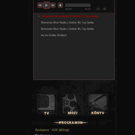
Budapest - A38 állóhajó