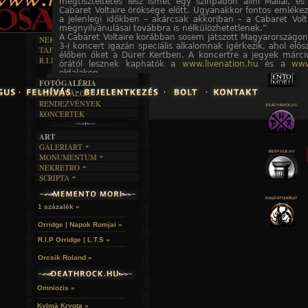
INTERJÚK
megtiszteltetés lesz ismét egy színpadon állni Mallal, és 
FEKETE HUMOR
FILM
Cabaret Voltaire öröksége előtt. Ugyanakkor fontos emlékez
FORDÍTÁSOK
KÉPES
a jelenlegi időkben – akárcsak akkoriban – a Cabaret Volt
MŰVÉSZET
DALSZÖVEGEK
megnyilvánulásai továbbra is nélkülözhetetlenek.”
RENDEZVÉNYEK
SZÖVEGES
ÍRÁSTÖRTÉNET
A Cabaret Voltaire korábban sosem játszott Magyarországon,
NEKROMANTIKA
3-i koncert igazán speciális alkalomnak ígérkezik, ahol elős
TAJTÉKOS NAPOK
AKTUÁLIS
élőben őket a Dürer Kertben. A koncertre a jegyek márci
R.I.P.
órától lesznek kaphatók a
www.livenation.hu
és a
www
A MÚLT
oldalakon.
FOTÓGALÉRIA
FESZTIVÁLOK
RENDEZVÉNYEK
KONCERTEK
ART
GALERIART
MONUMENTUM
ARTGALERI
NEKRETRO
TEMETŐK
KÉPREGÉNYEK
SCRIPTA
SZUBKULT
TEMPLOMOK
LAKÁSKULTS
NOVELLÁK
FEKETE LYUK
VÁRAK
VERSEK
RELIKVIÁK
HELYEK
1 százalék »
HALÁLTÁNC
Orridge | Napok Romjai »
R.I.P Orridge | L.T.S »
Orcsik Roland »
Omniozis »
Kylmä Krypta »