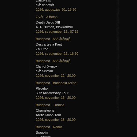
Darkways
elő: denevér
2026. augusztus 30., 18:30
Győr - A Beton
Death Disco XIII
XTR Human, Blokkontroll
2026. szeptember 12., 07:15
Budapest - A38 állóhajó
Descartes a Kant
Zaj Prod.
2026. szeptember 22., 18:30
Budapest - A38 állóhajó
Clan of Xymox
elő: Selofan
2026. november 12., 20:00
Budapest - Budapest Aréna
Placebo
30th Anniversary Tour
2026. november 13., 20:00
Budapest - Turbina
Chameleons
Arctic Moon Tour
2026. november 18., 20:00
Budapest - Robot
Bragolin
+ Carellee