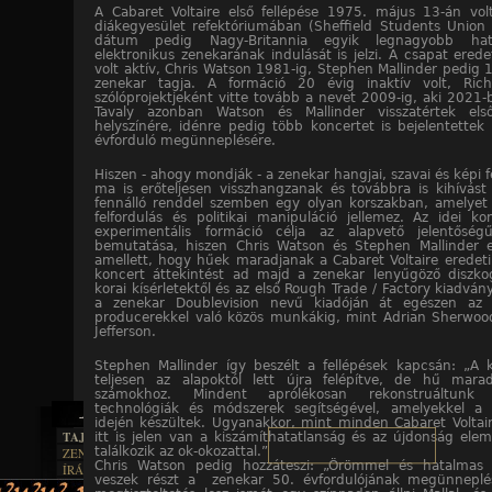
A Cabaret Voltaire első fellépése 1975. május 13-án volt
diákegyesület refektóriumában (Sheffield Students Union 
dátum pedig Nagy-Britannia egyik legnagyobb hat
elektronikus zenekarának indulását is jelzi. A csapat erede
volt aktív, Chris Watson 1981-ig, Stephen Mallinder pedig 1
zenekar tagja. A formáció 20 évig inaktív volt, Ric
szólóprojektjeként vitte tovább a nevet 2009-ig, aki 2021-
Tavaly azonban Watson és Mallinder visszatértek els
helyszínére, idénre pedig több koncertet is bejelentettek
évforduló megünneplésére.
Hiszen - ahogy mondják - a zenekar hangjai, szavai és képi f
ma is erőteljesen visszhangzanak és továbbra is kihívást
fennálló renddel szemben egy olyan korszakban, amelyet 
felfordulás és politikai manipuláció jellemez. Az idei k
experimentális formáció célja az alapvető jelentősé
bemutatása, hiszen Chris Watson és Stephen Mallinder el
amellett, hogy hűek maradjanak a Cabaret Voltaire eredeti 
koncert áttekintést ad majd a zenekar lenyűgöző diszkog
korai kísérletektől és az első Rough Trade / Factory kiadván
a zenekar Doublevision nevű kiadóján át egészen az 
producerekkel való közös munkákig, mint Adrian Sherwood
Jefferson.
Stephen Mallinder így beszélt a fellépések kapcsán: „A 
teljesen az alapoktól lett újra felépítve, de hű mara
számokhoz. Mindent aprólékosan rekonstruáltunk
technológiák és módszerek segítségével, amelyekkel a
idején készültek. Ugyanakkor, mint minden Cabaret Voltai
TAJTÉKOS LAPOK
itt is jelen van a kiszámíthatatlanság és az újdonság elem
találkozik az ok-okozattal.”
ZENE
Chris Watson pedig hozzáteszi: „Örömmel és hatalmas l
ÍRÁSOK
EGYÜTTESEK
veszek részt a zenekar 50. évfordulójának megünnepl
BOSZORKÁNYKONYHA
IRODALOM