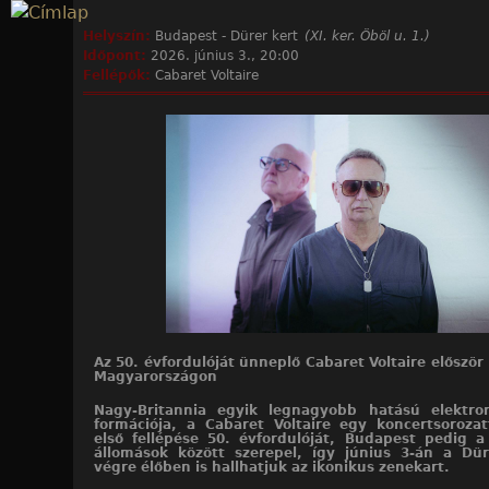
Jump to navigation
Helyszín:
Budapest - Dürer kert
(XI. ker. Öböl u. 1.)
Időpont:
2026. június 3., 20:00
Fellépők:
Cabaret Voltaire
Az 50. évfordulóját ünneplő Cabaret Voltaire először
Magyarországon
Nagy-Britannia egyik legnagyobb hatású elektro
formációja, a Cabaret Voltaire egy koncertsorozat
első fellépése 50. évfordulóját, Budapest pedig a
állomások között szerepel, így június 3-án a Dü
végre élőben is hallhatjuk az ikonikus zenekart.