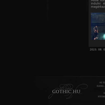
Mode kon
indulni 
megérkez
2023. 08. 0
A 2015-
nagyszínp
háttértán
elektró d
hangokka
egyéni c
nagyon ak
taposás, 
másodper
„Insomnia”
Bitch” s
zenekarban