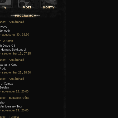
pest - A38 állóhajó
kways
 denevér
. augusztus 30., 18:30
 - A Beton
h Disco XIII
Human, Blokkontroll
. szeptember 12., 07:15
pest - A38 állóhajó
artes a Kant
Prod.
. szeptember 22., 18:30
pest - A38 állóhajó
 of Xymox
 Selofan
. november 12., 20:00
pest - Budapest Aréna
cebo
 Anniversary Tour
. november 13., 20:00
pest - Turbina