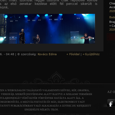
cert miatt szombat reggel tudtunk csak repülővel Kölnbe
Cha
és az első zenekar kezdése előtt fél perccel sikerült is
nünk.
Arct
2026
Buda
Brag
+ Ca
2026
6. - 04:48 | © szerzőség:
Kovács Edina
« Főoldal
|
«
Gyűjtőhöz
ben alakult hannoveri
Synthattack
nyitotta meg a
adot és már az első hangtól kezdve irányt mutatott. A két
cosnő támogatásával és a közönség tapsával a hannoveri dark
uó dübörgő ritmusok briliáns parádéját nyújtotta a torz szinti
l, amelyek minden kardiósportolót az edzőteremben egy új
súcsra késztet majd edzés közben. Mint mindig, az előadás
ciódús és érzelmekkel teli, volt színpad előtti táncolás és
valamint ököllel dörömbölés a szabad ég felé. A tömeg az első
ctől kezdve ünnepelt és szinte eksztázisban táncolt az
, „Final Salvation”, „Join Us” és az utolsóként játszott „Life Is A
zámra. A zenélés öröme egyértelműen érezhető volt a
 és igazi varázslatot árasztott.