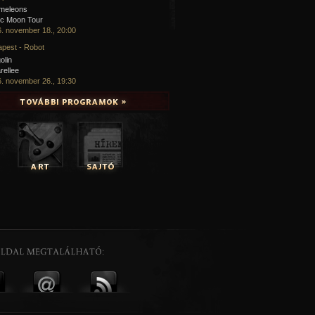
meleons
ic Moon Tour
. november 18., 20:00
pest - Robot
olin
rellee
. november 26., 19:30