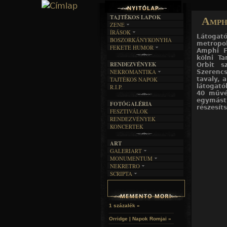
TAJTÉKOS LAPOK
Amph
ZENE
13
13
13
13
13
13
13
13
13
13
13
13
13
/10. kép
/11. kép
/12. kép
/13. kép
/1. kép
/2. kép
/3. kép
/4. kép
/5. kép
/6. kép
/7. kép
/8. kép
/9. kép
ÍRÁSOK
EGYÜTTESEK
Látogató
BOSZORKÁNYKONYHA
IRODALOM
INTERJÚK
metropo
FEKETE HUMOR
FILM
Amphi F
FORDÍTÁSOK
KÉPES
kölni T
MŰVÉSZET
DALSZÖVEGEK
RENDEZVÉNYEK
Orbit s
SZÖVEGES
ÍRÁSTÖRTÉNET
NEKROMANTIKA
Szerencs
tavaly, a
TAJTÉKOS NAPOK
AKTUÁLIS
látogató
R.I.P.
A MÚLT
40 művé
egymást
FOTÓGALÉRIA
részesít
FESZTIVÁLOK
RENDEZVÉNYEK
KONCERTEK
ART
GALERIART
MONUMENTUM
ARTGALERI
NEKRETRO
TEMETŐK
KÉPREGÉNYEK
SCRIPTA
SZUBKULT
TEMPLOMOK
LAKÁSKULTS
NOVELLÁK
FEKETE LYUK
VÁRAK
VERSEK
RELIKVIÁK
HELYEK
HALÁLTÁNC
1 százalék »
Orridge | Napok Romjai »