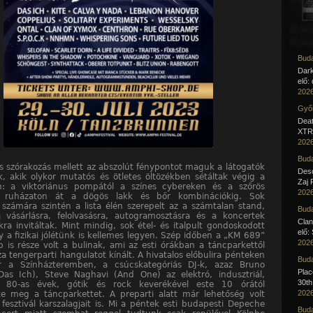
Buda
Dar
elő:
2026
Győr
Deat
XTR 
2026
Buda
s szórakozás mellett az abszolút fénypontot maguk a látogatók
Desc
ék, akik olykor mutatós és ötletes öltözékben sétáltak végig a
Zaj 
en: a viktoriánus pompától a színes cybereken és a szőrös
2026
i ruházaton át a dögös lakk és bőr kombinációkig. Sok
 számára szintén a lista élén szerepelt az a számtalan stand,
Buda
 vásárlásra, felolvasásra, autogramosztásra és a koncertek
Clan
kra invitáltak. Mint mindig, sok étel- és italpult gondoskodott
elő:
y a fizikai jólétünk is kellemes legyen. Szép időben a „KM 689”
2026
b is része volt a bulinak, ami az esti órákban a táncparkettől
aza tengerparti hangulatot kínált. A hivatalos előbulira pénteken
Buda
or a Színházteremben, a csúcskategóriás DJ-k, azaz Bruno
Pla
as Ich), Steve Naghavi (And One) az elektró, indusztriál,
30th
p, 80-as évek, gótik és rock keverékével este 10 órától
2026
e meg a táncparkettet. A preparti alatt már lehetőség volt
 fesztivál karszalagjait is. Mi a péntek esti budapesti Depeche
Buda