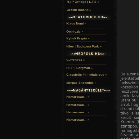
R.I.P Orridge | L.T.S »
Orcsik Roland »
Klaus Nomi »
Omniozis »
Kylmä Krypta »
Idles | Budapest Park »
Current 93 »
R.I.P | Bergman »
De a zené
ClassicUs #4 | mix|cloud »
jelentett
helyszín
Morgue Ensemble »
középkor
résztvevő
amik laza
Hamarosan... »
utáni buli
arról, hog
Hamarosan...
»
strandklu
Hamarosan...
»
távol is l
került s
Hamarosan...
»
Kramm (D
szintipo
remegtett
átvenni a