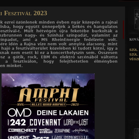
Jump to navigation
i Fesztivál 2023
k ezrei özönlenek minden évben nyár közepén a rajnai
lisba, hogy együtt ünnepeljék a békés és hangulatos
esztivál-t. Múlt hétvégén újra feketébe burkolták a
anzbrunnen nagy- és Színház színpadát, valamint az
KOVÁ
zínpadot, ami a MS RheinEnergie fedélzete volt.
ére idén a Rajna vize nem volt annyira alacsony, mint
 hajó a fesztiválterület közelében ki tudott kötni, így a
SZÜL.
knak nem esett ki ez a koncerthelyszín sem. Összesen
SZÜL.
sz a gótik, rock, EBM és elektró szcénából váltotta
VÉGZ
 a fesztiválon, hogy felejthetetlen élményben
sen minket.