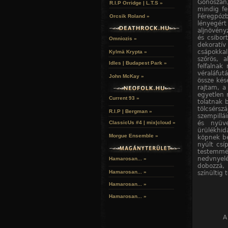
Gonoszan,
R.I.P Orridge | L.T.S »
mindig fe
Féregpóz
Orcsik Roland »
lényegér
aljnövény
és csibor
Omniozis »
dekoratí
csápokkal
Kylmä Krypta »
szőrös, a
Idles | Budapest Park »
felfalnak
véraláfut
John McKay »
össze kése
rajtam, a
egyetlen 
Current 93 »
tolatnak 
tölcsérs
R.I.P | Bergman »
szempillá
és nyüve
ClassicUs #4 | mix|cloud »
ürülékhid
Morgue Ensemble »
köpnek be
nyúlt csí
testemmé,
nedvnyelé
Hamarosan... »
dobozzá, 
Hamarosan...
»
színültig 
Hamarosan...
»
Hamarosan...
»
A