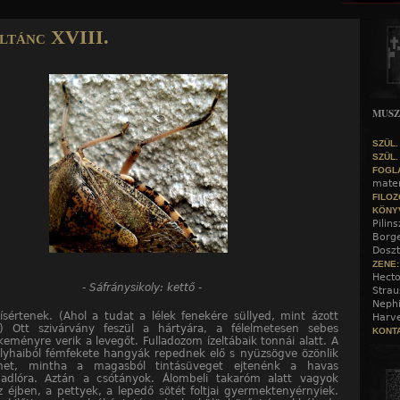
Jump to navigation
ltánc XVIII.
MUS
SZÜL.
SZÜL.
FOGL
mater
FILOZ
KÖNY
Pilin
Borge
Doszt
ZENE
Hecto
- Sáfránysikoly: kettő -
Strau
Nephi
ísértenek. (Ahol a tudat a lélek fenekére süllyed, mint ázott
Harve
.) Ott szivárvány feszül a hártyára, a félelmetesen sebes
KONTA
keményre verik a levegőt. Fulladozom ízeltábaik tonnái alatt. A
yhaiból fémfekete hangyák repednek elő s nyüzsögve özönlik
met, mintha a magasból tintásüveget ejtenénk a havas
adlóra. Aztán a csótányok. Álombeli takaróm alatt vagyok
 éjben, a pettyek, a lepedő sötét foltjai gyermektenyérnyiek.