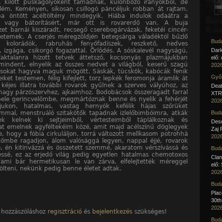
 kilőtt puskagolyóként támadnak, különböző irányokból, de
lém. Keményen, síkosan csillogó páncéljuk robban át rajtam.
ba öntött acéltöltény mindegyik. Hiába indulok odaátra a
t vagy bátorításért, már ott is rovarerdő van. A buja
zet barnái kiszáradt, recsegő cserebogárvázak, feketéi cincér-
tetemek. A cserjés méregzöldjén betegsárga váladéktól bűzlő
Buda
v kolorádók, rabruhás fenyőfadíszek, reszkető, nedves
, izgága, csikorgó fogazattal. Őrlődés. A sóskalevél nagyságú,
Dar
laktalanra hízott tetvek áttetsző, kocsonyás plazmájukban
elő:
 mindent, elnyelik az összes nedvet a világból, keserű szagú
2026
ásokat hagyva maguk mögött. Sáskák, tücskök, kabócák fenik
Győr
iket testemen, félig kifejlett, torz lepkék feromonja áramlik át
 kéjes illatra további rovarok gyűlnek a szerves vályúhoz, az
Deat
nagy párzószervhez, ajkaimhoz. Bodobácsok összeragadt farral
XTR 
bele gerincvelőmbe, megmártóznak benne és nyelik a fehérjét
2026
zájukon, hatalmas, vastag hernyók kefélik hájas szőrüket
immal, menstruáló szitakötők tapadnak izlelőbimbóimra, atkák
Buda
k kelnek ki sejtjeimből, vértesteimből táplálkoznak és
Desc
at emelnek agyféltekéim közé, amit majd acélszínű döglegyek
Zaj 
, hogy a fóbia cirkuláljon, torrá változott mellkasom potrohhá
2026
pőmbe ragadjon, álom valósággá legyen, nappal éjjé, rovarok
 én kitinvázzá és összetett szemmé, akaratom vérszívássá és
Buda
ssé, ez az erjedő világ pedig egyetlen hatalmas chemotoxos
Clan
ami bár hermetikusan le van zárva, elfelejtették méreggel
elő:
tölteni, nekünk pedig benne életet adtak.
2026
Buda
Pla
30th
2026
 hozzászóláshoz
regisztráció
és
bejelentkezés
szükséges!
Buda