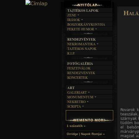
TAJTÉKOS LAPOK
Halá
ZENE
ÍRÁSOK
EGYÜTTESEK
BOSZORKÁNYKONYHA
IRODALOM
INTERJÚK
FEKETE HUMOR
FILM
FORDÍTÁSOK
KÉPES
MŰVÉSZET
DALSZÖVEGEK
RENDEZVÉNYEK
SZÖVEGES
ÍRÁSTÖRTÉNET
NEKROMANTIKA
TAJTÉKOS NAPOK
AKTUÁLIS
R.I.P.
A MÚLT
FOTÓGALÉRIA
FESZTIVÁLOK
RENDEZVÉNYEK
KONCERTEK
ART
GALERIART
MONUMENTUM
ARTGALERI
NEKRETRO
TEMETŐK
KÉPREGÉNYEK
SCRIPTA
SZUBKULT
TEMPLOMOK
LAKÁSKULTS
Rovarok k
NOVELLÁK
FEKETE LYUK
VÁRAK
teaszálak
VERSEK
RELIKVIÁK
szárnyak 
HELYEK
tüdőm bol
HALÁLTÁNC
1 százalék »
el belső
márványp
Orridge | Napok Romjai »
magzat az