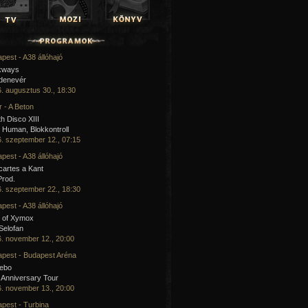
pest - A38 állóhajó
kways
 denevér
. augusztus 30., 18:30
 - A Beton
h Disco XIII
Human, Blokkontroll
. szeptember 12., 07:15
pest - A38 állóhajó
artes a Kant
Prod.
. szeptember 22., 18:30
pest - A38 állóhajó
 of Xymox
 Selofan
. november 12., 20:00
pest - Budapest Aréna
cebo
 Anniversary Tour
. november 13., 20:00
pest - Turbina