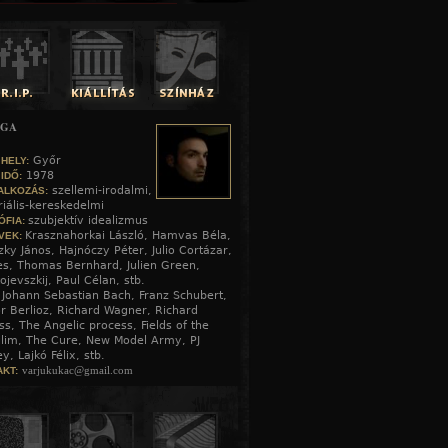
ZGA
Győr
 HELY:
1978
 IDŐ:
szellemi-irodalmi,
ALKOZÁS:
iális-kereskedelmi
szubjektív idealizmus
ÓFIA:
Krasznahorkai László, Hamvas Béla,
VEK:
szky János, Hajnóczy Péter, Julio Cortázar,
s, Thomas Bernhard, Julien Green,
ojevszkij, Paul Célan, stb.
Johann Sebastian Bach, Franz Schubert,
:
r Berlioz, Richard Wagner, Richard
ss, The Angelic process, Fields of the
lim, The Cure, New Model Army, PJ
y, Lajkó Félix, stb.
varjukukac@gmail.com
KT: