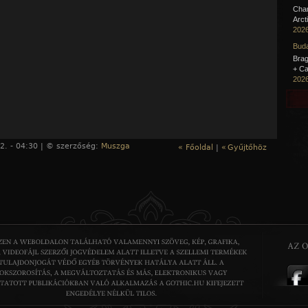
Cha
Arct
2026
Buda
Brag
+ Ca
2026
2. - 04:30 | © szerzőség:
Muszga
« Főoldal
|
«
Gyűjtőhöz