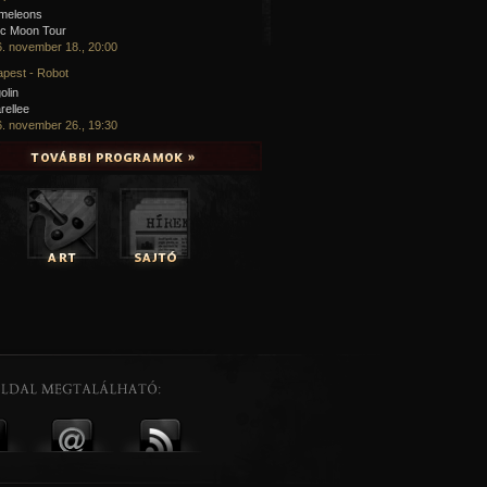
meleons
ic Moon Tour
. november 18., 20:00
pest - Robot
olin
rellee
. november 26., 19:30