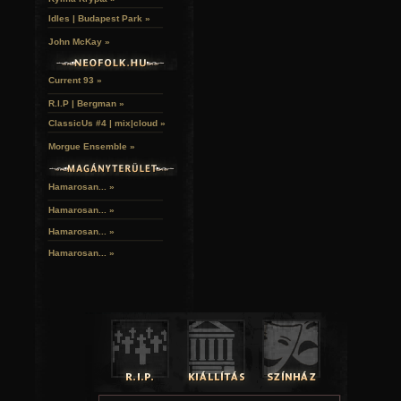
Idles | Budapest Park »
John McKay »
Current 93 »
R.I.P | Bergman »
ClassicUs #4 | mix|cloud »
Morgue Ensemble »
Hamarosan... »
Hamarosan...
»
Hamarosan...
»
Hamarosan...
»