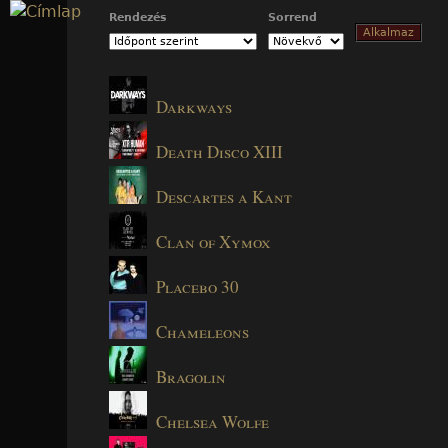
Jump to navigation
Rendezés
Sorrend
Darkways
Death Disco XIII
Descartes a Kant
Clan of Xymox
Placebo 30
Chameleons
Bragolin
Chelsea Wolfe