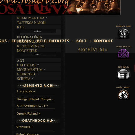
INTERJÚK
FEKETE HUMOR
FILM
FORDÍTÁSOK
KÉPES
MŰVÉSZET
DALSZÖVEGEK
RENDEZVÉNYEK
SZÖVEGES
ÍRÁSTÖRTÉNET
NEKROMANTIKA
TAJTÉKOS NAPOK
AKTUÁLIS
R.I.P.
A MÚLT
FOTÓGALÉRIA
FESZTIVÁLOK
RENDEZVÉNYEK
ARCHÍVUM »
KONCERTEK
ART
GALERIART
MONUMENTUM
ARTGALERI
NEKRETRO
TEMETŐK
KÉPREGÉNYEK
SCRIPTA
SZUBKULT
TEMPLOMOK
LAKÁSKULTS
NOVELLÁK
FEKETE LYUK
VÁRAK
VERSEK
RELIKVIÁK
HELYEK
1 százalék »
HALÁLTÁNC
Orridge | Napok Romjai »
R.I.P Orridge | L.T.S »
Orcsik Roland »
Omniozis »
Kylmä Krypta »