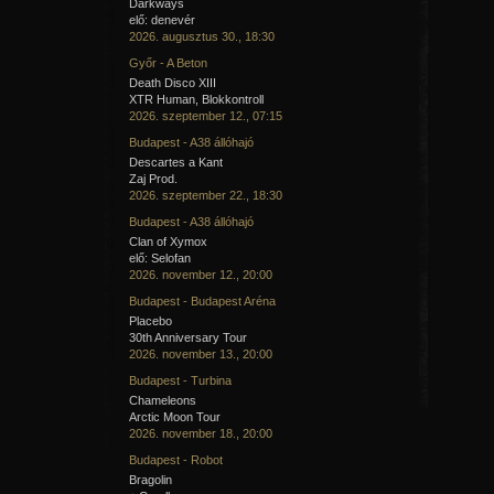
Darkways
elő: denevér
2026. augusztus 30., 18:30
Győr - A Beton
Death Disco XIII
XTR Human, Blokkontroll
2026. szeptember 12., 07:15
Budapest - A38 állóhajó
Descartes a Kant
Zaj Prod.
2026. szeptember 22., 18:30
Budapest - A38 állóhajó
Clan of Xymox
elő: Selofan
2026. november 12., 20:00
Budapest - Budapest Aréna
Placebo
30th Anniversary Tour
2026. november 13., 20:00
Budapest - Turbina
Chameleons
Arctic Moon Tour
2026. november 18., 20:00
Budapest - Robot
Bragolin