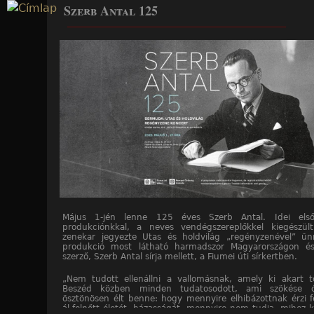
Szerb Antal 125
Jump to navigation
____________________________________________________
Május 1-jén lenne 125 éves Szerb Antal. Idei első 
produkciónkkal, a neves vendégszereplőkkel kiegészül
zenekar jegyezte Utas és holdvilág „regényzenével” ü
produkció most látható harmadszor Magyarországon és
szerző, Szerb Antal sírja mellett, a Fiumei úti sírkertben.
„Nem tudott ellenállni a vallomásnak, amely ki akart tö
Beszéd közben minden tudatosodott, ami szökése 
ösztönösen élt benne: hogy mennyire elhibázottnak érzi f
ál-felnőtt életét, házasságát, mennyire nem tudja, mihez k
____________________________________________________