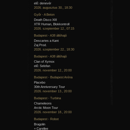
elő: denevér
2026. augusztus 30., 18:30
Győr - A Beton
Death Disco XIII
XTR Human, Blokkontroll
2026. szeptember 12., 07:15
Budapest - A38 állóhajó
Descartes a Kant
Zaj Prod.
2026. szeptember 22., 18:30
Budapest - A38 állóhajó
Clan of Xymox
elő: Selofan
2026. november 12., 20:00
Budapest - Budapest Aréna
Placebo
30th Anniversary Tour
2026. november 13., 20:00
Budapest - Turbina
Chameleons
Arctic Moon Tour
2026. november 18., 20:00
Budapest - Robot
Bragolin
+ Carellee