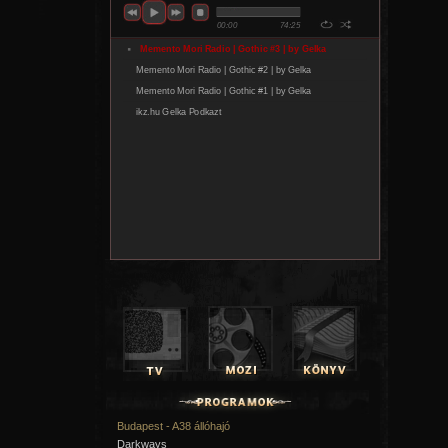
Budapest - A38 állóhajó
Darkways