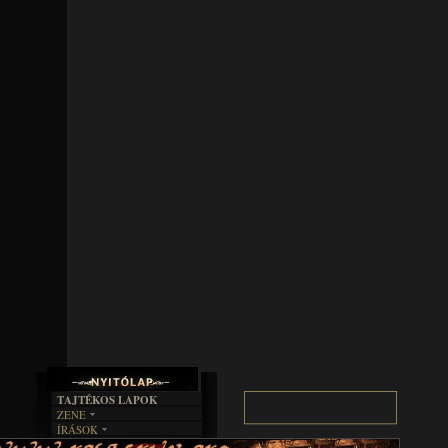
TAJTÉKOS LAPOK
ZENE
ÍRÁSOK
EGYÜTTESEK
BOSZORKÁNYKONYHA
IRODALOM