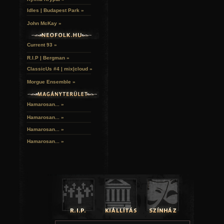
Idles | Budapest Park »
John McKay »
Current 93 »
R.I.P | Bergman »
ClassicUs #4 | mix|cloud »
Morgue Ensemble »
Hamarosan... »
Hamarosan...
»
Hamarosan...
»
Hamarosan...
»