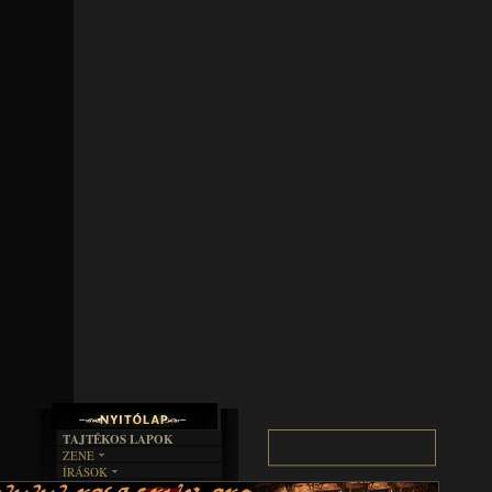
TAJTÉKOS LAPOK
ZENE
ÍRÁSOK
EGYÜTTESEK
BOSZORKÁNYKONYHA
IRODALOM