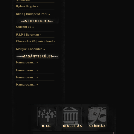
Kylmä Krypta »
Idles | Budapest Park »
Current 93 »
R.I.P | Bergman »
ClassicUs #4 | mix|cloud »
Morgue Ensemble »
Hamarosan... »
Hamarosan...
»
Hamarosan...
»
Hamarosan...
»