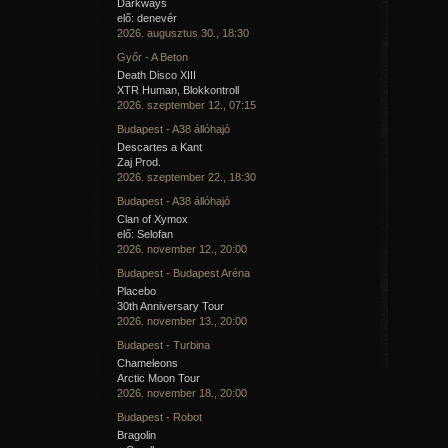
Darkways
elő: denevér
2026. augusztus 30., 18:30
Győr - A Beton
Death Disco XIII
XTR Human, Blokkontroll
2026. szeptember 12., 07:15
Budapest - A38 állóhajó
Descartes a Kant
Zaj Prod.
2026. szeptember 22., 18:30
Budapest - A38 állóhajó
Clan of Xymox
elő: Selofan
2026. november 12., 20:00
Budapest - Budapest Aréna
Placebo
30th Anniversary Tour
2026. november 13., 20:00
Budapest - Turbina
Chameleons
Arctic Moon Tour
2026. november 18., 20:00
Budapest - Robot
Bragolin