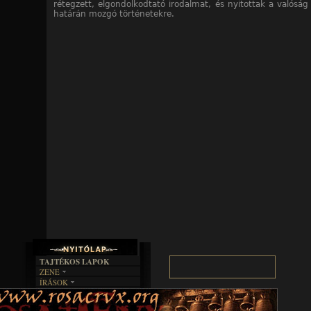
rétegzett, elgondolkodtató irodalmat, és nyitottak a valóság 
határán mozgó történetekre.
TAJTÉKOS LAPOK
ZENE
ÍRÁSOK
EGYÜTTESEK
BOSZORKÁNYKONYHA
IRODALOM
INTERJÚK
FEKETE HUMOR
FILM
FORDÍTÁSOK