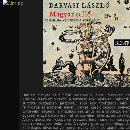
Jump to navigation
Darvasi Magyar sellő című regénye különös, meséket idé
világba vezeti az olvasót. A történet egy névtelen, háborúk
sújtotta országban játszódik, ahol egy titokzatos sellő 
felforgatja az emberek életét. Darvasi László sajátos nyelvez
történelmi regény, a mágikus realizmus és a groteszk ele
egyszerre szól hatalomról, hitről, szerelemről és az emberi ke
A sellő alakja nem csupán meseszerű lény, hanem a másság
és a remény szimbóluma is. A regény gazdag képi világa és 
különleges olvasmányélményt nyújt. Azoknak ajánlható, ak