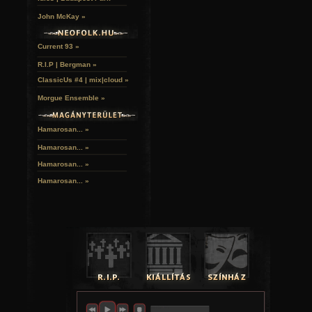
John McKay »
Current 93 »
R.I.P | Bergman »
ClassicUs #4 | mix|cloud »
Morgue Ensemble »
Hamarosan... »
Hamarosan...
»
Hamarosan...
»
Hamarosan...
»