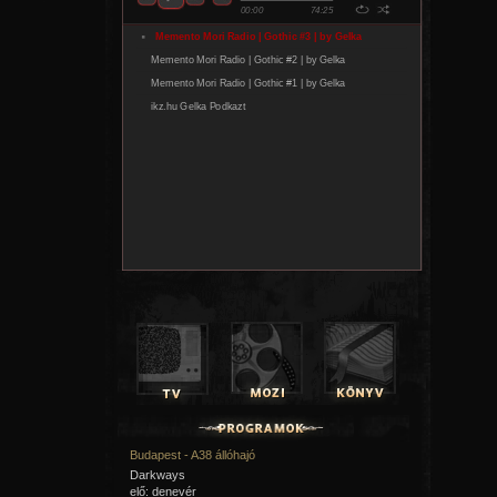
Budapest - A38 állóhajó
Darkways
elő: denevér