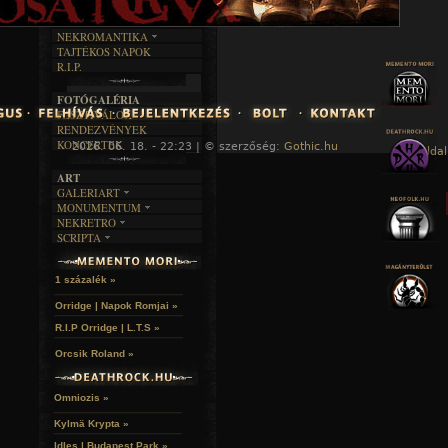
KÉPES
MŰVÉSZET
DALSZÖVEGEK
RENDEZVÉNYEK
SZÖVEGES
ÍRÁSTÖRTÉNET
NEKROMANTIKA
TAJTÉKOS NAPOK
AKTUÁLIS
R.I.P.
A MÚLT
FOTÓGALÉRIA
FESZTIVÁLOK
RENDEZVÉNYEK
KONCERTEK
2026. 06. 18. - 22:23 | © szerzőség:
Gothic.hu
« Főoldal
ART
GALERIART
MONUMENTUM
ARTGALERI
NEKRETRO
TEMETŐK
KÉPREGÉNYEK
SCRIPTA
SZUBKULT
TEMPLOMOK
LAKÁSKULTS
NOVELLÁK
FEKETE LYUK
VÁRAK
VERSEK
RELIKVIÁK
HELYEK
1 százalék »
HALÁLTÁNC
Orridge | Napok Romjai »
R.I.P Orridge | L.T.S »
Orcsik Roland »
Omniozis »
Kylmä Krypta »
Idles | Budapest Park »