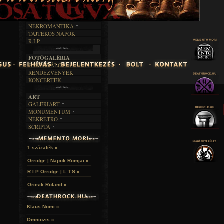
FEKETE HUMOR
FILM
FORDÍTÁSOK
KÉPES
MŰVÉSZET
DALSZÖVEGEK
RENDEZVÉNYEK
SZÖVEGES
ÍRÁSTÖRTÉNET
NEKROMANTIKA
TAJTÉKOS NAPOK
AKTUÁLIS
R.I.P.
A MÚLT
FOTÓGALÉRIA
FESZTIVÁLOK
RENDEZVÉNYEK
KONCERTEK
ART
GALERIART
MONUMENTUM
ARTGALERI
NEKRETRO
TEMETŐK
KÉPREGÉNYEK
SCRIPTA
SZUBKULT
TEMPLOMOK
LAKÁSKULTS
NOVELLÁK
FEKETE LYUK
VÁRAK
VERSEK
RELIKVIÁK
HELYEK
1 százalék »
HALÁLTÁNC
Orridge | Napok Romjai »
R.I.P Orridge | L.T.S »
Orcsik Roland »
Klaus Nomi »
Omniozis »