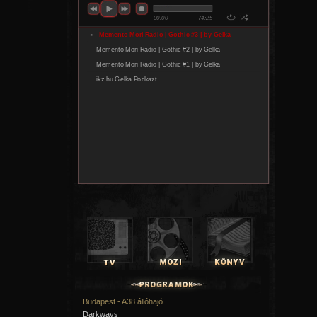
Budapest - A38 állóhajó
Darkways