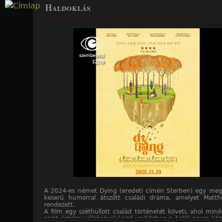
Haldoklás
Jump to navigation
____________________________________________________
A 2024-es német Dying (eredeti címén Sterben) egy meg
keserű humorral átszőtt családi dráma, amelyet Matth
rendezett.
A film egy széthullott család történetét követi, ahol mind
saját érzelmi válságával küzd, miközben a halál egyre köz
____________________________________________________