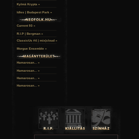
Kylmä Krypta »
Idles | Budapest Park »
Current 93 »
R.I.P | Bergman »
ClassicUs #4 | mix|cloud »
Morgue Ensemble »
Hamarosan... »
Hamarosan...
»
Hamarosan...
»
Hamarosan...
»