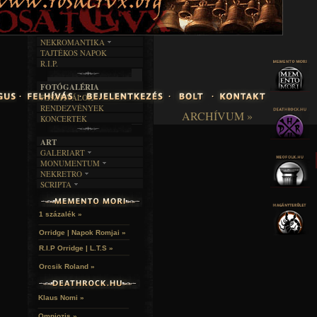
INTERJÚK
FEKETE HUMOR
FILM
FORDÍTÁSOK
KÉPES
MŰVÉSZET
DALSZÖVEGEK
RENDEZVÉNYEK
SZÖVEGES
ÍRÁSTÖRTÉNET
NEKROMANTIKA
TAJTÉKOS NAPOK
AKTUÁLIS
R.I.P.
A MÚLT
FOTÓGALÉRIA
FESZTIVÁLOK
RENDEZVÉNYEK
ARCHÍVUM »
KONCERTEK
ART
GALERIART
MONUMENTUM
ARTGALERI
NEKRETRO
TEMETŐK
KÉPREGÉNYEK
SCRIPTA
SZUBKULT
TEMPLOMOK
LAKÁSKULTS
NOVELLÁK
FEKETE LYUK
VÁRAK
VERSEK
RELIKVIÁK
HELYEK
1 százalék »
HALÁLTÁNC
Orridge | Napok Romjai »
R.I.P Orridge | L.T.S »
Orcsik Roland »
Klaus Nomi »
Omniozis »