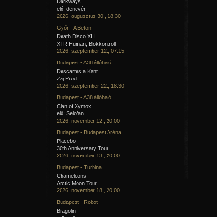
Darkways
elő: denevér
2026. augusztus 30., 18:30
Győr - A Beton
Death Disco XIII
XTR Human, Blokkontroll
2026. szeptember 12., 07:15
Budapest - A38 állóhajó
Descartes a Kant
Zaj Prod.
2026. szeptember 22., 18:30
Budapest - A38 állóhajó
Clan of Xymox
elő: Selofan
2026. november 12., 20:00
Budapest - Budapest Aréna
Placebo
30th Anniversary Tour
2026. november 13., 20:00
Budapest - Turbina
Chameleons
Arctic Moon Tour
2026. november 18., 20:00
Budapest - Robot
Bragolin