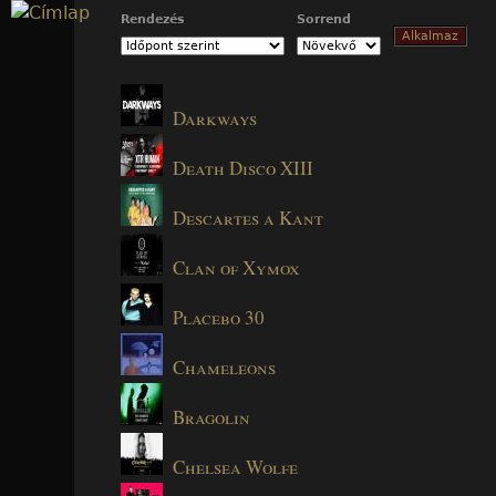
Jump to navigation
Rendezés
Sorrend
Darkways
Death Disco XIII
Descartes a Kant
Clan of Xymox
Placebo 30
Chameleons
Bragolin
Chelsea Wolfe