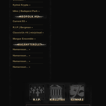
Kylmä Krypta »
Idles | Budapest Park »
Current 93 »
R.I.P | Bergman »
ClassicUs #4 | mix|cloud »
Morgue Ensemble »
Hamarosan... »
Hamarosan...
»
Hamarosan...
»
Hamarosan...
»