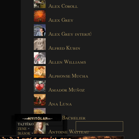
Alex Coroll
Alex Grey
Alex Grey interjú
Alfred Kubin
Allen Williams
Alphonse Mucha
Amador Muñoz
Ana Luna
Anne Bachelier
TAJTÉKOS LAPOK
ZENE
Antoine Watteau
ÍRÁSOK
EGYÜTTESEK
BOSZORKÁNYKONYHA
IRODALOM