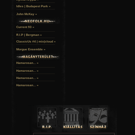
Idles | Budapest Park »
John McKay »
Current 93 »
R.I.P | Bergman »
ClassicUs #4 | mix|cloud »
Morgue Ensemble »
Hamarosan... »
Hamarosan...
»
Hamarosan...
»
Hamarosan...
»