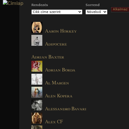
Jump to navigation
Rendezés
Sorrend
Aaron Horkey
Adipocere
Adrian Baxter
Adrian Borda
Al Margen
Alen Kopera
Alessandro Bavari
Alex CF