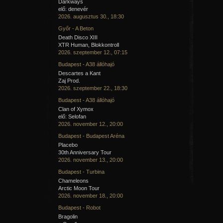
Darkways
elő: denevér
2026. augusztus 30., 18:30
Győr - A Beton
Death Disco XIII
XTR Human, Blokkontroll
2026. szeptember 12., 07:15
Budapest - A38 állóhajó
Descartes a Kant
Zaj Prod.
2026. szeptember 22., 18:30
Budapest - A38 állóhajó
Clan of Xymox
elő: Selofan
2026. november 12., 20:00
Budapest - Budapest Aréna
Placebo
30th Anniversary Tour
2026. november 13., 20:00
Budapest - Turbina
Chameleons
Arctic Moon Tour
2026. november 18., 20:00
Budapest - Robot
Bragolin