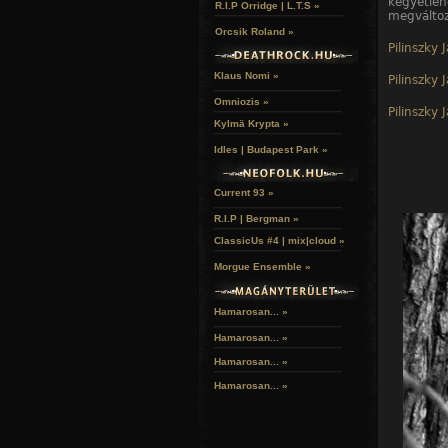
kegyetl
R.I.P Orridge | L.T.S »
megváltoz
Orcsik Roland »
Pilinszky 
Klaus Nomi »
Pilinszky 
Omniozis »
Pilinszky 
Kylmä Krypta »
Idles | Budapest Park »
Current 93 »
R.I.P | Bergman »
ClassicUs #4 | mix|cloud »
Morgue Ensemble »
Hamarosan... »
Hamarosan...
»
Hamarosan...
»
Hamarosan...
»