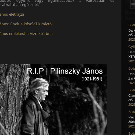
enebbek legyünk vagy irgalmasabbak a változatlan és
tathatatlan egésznél."
János életrajza
János: Ének a kőszívű királyról
Buda
Dar
János emlékest a Vízraktérben
elő:
2026
Győr
Deat
XTR 
2026
Buda
Desc
Zaj 
2026
Buda
Clan
elő:
2026
Buda
Pla
30th
2026
Buda