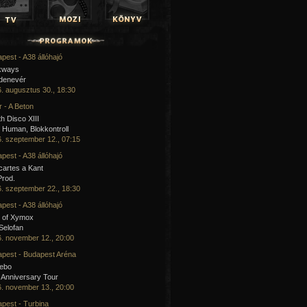
pest - A38 állóhajó
kways
 denevér
. augusztus 30., 18:30
 - A Beton
h Disco XIII
Human, Blokkontroll
. szeptember 12., 07:15
pest - A38 állóhajó
artes a Kant
Prod.
. szeptember 22., 18:30
pest - A38 állóhajó
 of Xymox
 Selofan
. november 12., 20:00
pest - Budapest Aréna
cebo
 Anniversary Tour
. november 13., 20:00
pest - Turbina