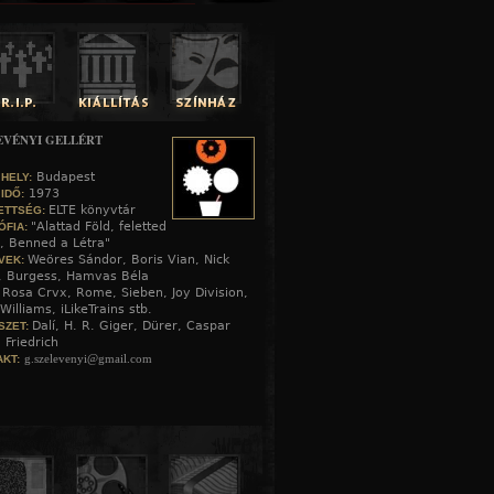
EVÉNYI GELLÉRT
Budapest
 HELY:
1973
 IDŐ:
ELTE könyvtár
ETTSÉG:
"Alattad Föld, feletted
ÓFIA:
, Benned a Létra"
Weöres Sándor, Boris Vian, Nick
VEK:
, Burgess, Hamvas Béla
Rosa Crvx, Rome, Sieben, Joy Division,
:
Williams, iLikeTrains stb.
Dalí, H. R. Giger, Dürer, Caspar
SZET:
 Friedrich
g.szelevenyi@gmail.com
KT: