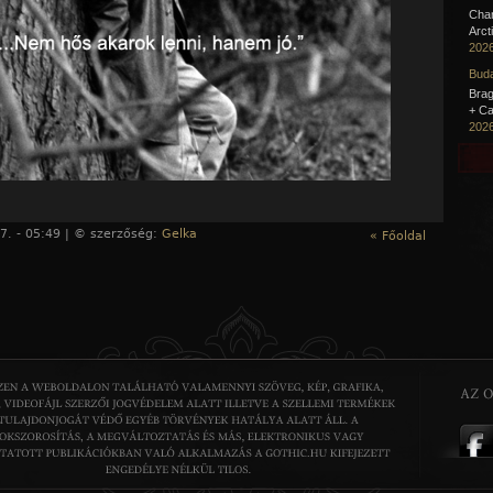
Cha
Arct
2026
Buda
Brag
+ Ca
2026
7. - 05:49 | © szerzőség:
Gelka
« Főoldal
 hozzászóláshoz
regisztráció
és
bejelentkezés
szükséges!