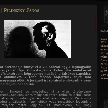
Jump to navigation
 | Pilinszky János
SZEL
SZÜL.
SZÜL.
VÉGZ
FILOZ
az Ég
KÖNY
Cave
ZENE
t esztendeje hunyt el a 20. század egyik legnagyobb
Rozz 
agyar költője, Pilinszky János. Évfordulós emlékestet
MŰVÉ
Vízraktérben, képregényt írásából a Tajtékos Lapokba,
David
zot oldalunkra - több módon hajtottunk fejet már
KONTA
 nagysága előtt. A Jóságról írt soraival emlékezünk ezen
dő májusi napon Rá.
er millimétert se mozdulhat ki a világ törvényeinek
éséből. Senkinek sincs módjában kitörni térből és időből. Közös
mel és ejt: mindannyian engedelmesek vagyunk. De szívünk
adott a választás, hogy jobbak vagy rosszabbak legyünk a
l, melynek részei vagyunk. Ez módunkban áll. Hogy