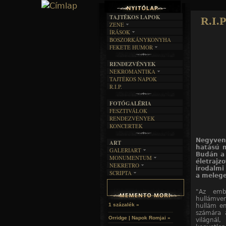
TAJTÉKOS LAPOK
R.I.P
ZENE
ÍRÁSOK
EGYÜTTESEK
BOSZORKÁNYKONYHA
IRODALOM
INTERJÚK
FEKETE HUMOR
FILM
FORDÍTÁSOK
KÉPES
MŰVÉSZET
DALSZÖVEGEK
RENDEZVÉNYEK
SZÖVEGES
ÍRÁSTÖRTÉNET
NEKROMANTIKA
TAJTÉKOS NAPOK
AKTUÁLIS
R.I.P.
A MÚLT
FOTÓGALÉRIA
FESZTIVÁLOK
RENDEZVÉNYEK
KONCERTEK
Negyvenö
ART
hatású m
GALERIART
Budán a 
MONUMENTUM
ARTGALERI
életraj
NEKRETRO
TEMETŐK
KÉPREGÉNYEK
irodalmi
SCRIPTA
SZUBKULT
a melege
TEMPLOMOK
LAKÁSKULTS
NOVELLÁK
FEKETE LYUK
VÁRAK
VERSEK
"Az emb
RELIKVIÁK
HELYEK
hullámver
HALÁLTÁNC
1 százalék »
hullám e
számára 
Orridge | Napok Romjai »
világná