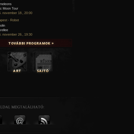
meleons
ic Moon Tour
. november 18., 20:00
pest - Robot
olin
rellee
. november 26., 19:30