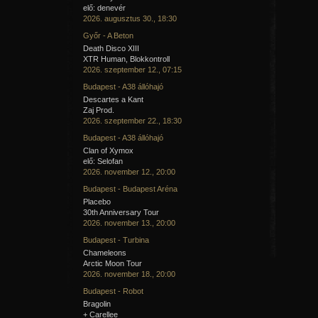
elő: denevér
2026. augusztus 30., 18:30
Győr - A Beton
Death Disco XIII
XTR Human, Blokkontroll
2026. szeptember 12., 07:15
Budapest - A38 állóhajó
Descartes a Kant
Zaj Prod.
2026. szeptember 22., 18:30
Budapest - A38 állóhajó
Clan of Xymox
elő: Selofan
2026. november 12., 20:00
Budapest - Budapest Aréna
Placebo
30th Anniversary Tour
2026. november 13., 20:00
Budapest - Turbina
Chameleons
Arctic Moon Tour
2026. november 18., 20:00
Budapest - Robot
Bragolin
+ Carellee