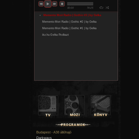
Budapest - A38 állóhajó
Darkways