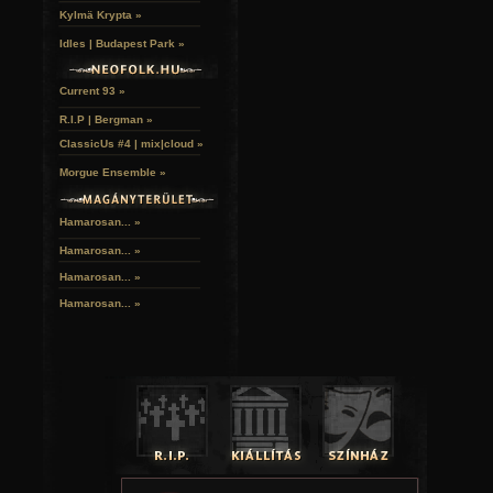
Kylmä Krypta »
Idles | Budapest Park »
Current 93 »
R.I.P | Bergman »
ClassicUs #4 | mix|cloud »
Morgue Ensemble »
Hamarosan... »
Hamarosan...
»
Hamarosan...
»
Hamarosan...
»