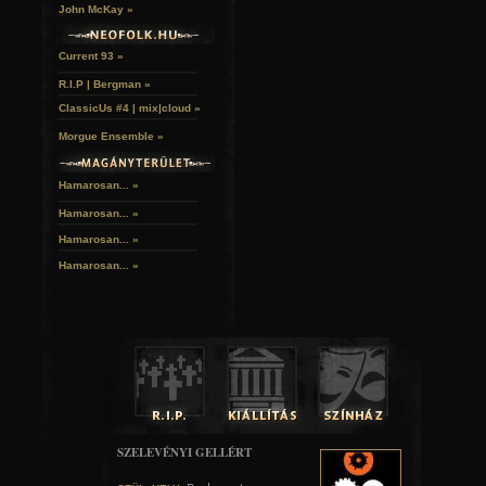
John McKay »
Current 93 »
A hozzászóláshoz
regisztráció
és
bejelentkezés
szüksé
R.I.P | Bergman »
ClassicUs #4 | mix|cloud »
Morgue Ensemble »
Hamarosan... »
Hamarosan...
»
Hamarosan...
»
Hamarosan...
»
SZELEVÉNYI GELLÉRT