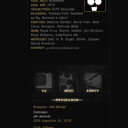
Budapest
SZÜL. HELY:
1973
SZÜL. IDŐ:
ELTE könyvtár
VÉGZETTSÉG:
"Alattad Föld, feletted
FILOZÓFIA:
az Ég, Benned a Létra"
Weöres Sándor, Boris Vian, Nick
KÖNYVEK:
Cave, Burgess, Hamvas Béla
Rosa Crvx, Rome, Sieben, Joy Division,
ZENE:
Rozz Williams, iLikeTrains stb.
Dalí, H. R. Giger, Dürer, Caspar
MŰVÉSZET:
David Friedrich
g.szelevenyi@gmail.com
KONTAKT:
Budapest - A38 állóhajó
Darkways
elő: denevér
2026. augusztus 30., 18:30
Győr - A Beton