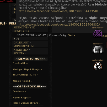
DALSZÖVEGEK
kiegészülve adjuk elő az ilyen alkalmakra illő szerzeményein
RENDEZVÉNYEK
SZÖVEGES
ÍRÁSTÖRTÉNET
az ezúttal szintén akusztikus koncertre készülő
Raw Melody
NEKROMANTIKA
Model Army tribute) társaságában:
TAJTÉKOS NAPOK
AKTUÁLIS
https://www.facebook.com/events/100739830447350/
R.I.P.
A MÚLT
Május 26-án viszont rálépünk a torzítókra a
Night Bey
FOTÓGALÉRIA
estéjén, ahol a Nadir és a Wall of Sleep lesznek a további fellé
FESZTIVÁLOK
https://www.facebook.com/events/1845028952406831/
RENDEZVÉNYEK
KONCERTEK
Már egy nyári fesztiválról is beszámolhatunk, szerencsére l
Fekete Zaj osztálykirándulás
, ahová meghívást kaptunk:
2017. 03. 09. - 03:47 | © szerzőség:
Gelka
« Főoldal
https://www.facebook.com/events/715500811942922/
ART
GALERIART
MONUMENTUM
ARTGALERI
NEKRETRO
TEMETŐK
KÉPREGÉNYEK
SCRIPTA
SZUBKULT
TEMPLOMOK
LAKÁSKULTS
NOVELLÁK
FEKETE LYUK
VÁRAK
VERSEK
RELIKVIÁK
HELYEK
1 százalék »
HALÁLTÁNC
Orridge | Napok Romjai »
R.I.P Orridge | L.T.S »
Orcsik Roland »
Omniozis »
Kylmä Krypta »
Idles | Budapest Park »