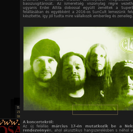
basszusgitárosát. Az ismeretség viszonylag régre vezeth
ugyanis Erdei Attila dobossal együtt zenéltek a Superb
felállásában és egyébként a 2016-os SunCult lemezünk felvé
készítette, így jól tudta mire vállalkozik emberileg és zeneileg..
TAJTÉKOS LAPOK
ZENE
ÍRÁSOK
EGYÜTTESEK
BOSZORKÁNYKONYHA
IRODALOM
A koncertekről:
INTERJÚK
FEKETE HUMOR
Az új felállás
március 17-én mutatkozik be a Nek
FILM
FORDÍTÁSOK
KÉPES
rendezvényé
n, ahol akusztikus hangszerelésben s néhol 
MŰVÉSZET