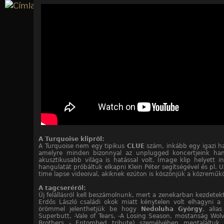
Jump to navigation
A Turquoise klipről:
A Turquoise nem egy tipikus
CLUE
szám, inkább egy igazi ha
amelyre minden bizonnyal az unplugged koncertjeink han
akusztikusabb világa is hatással volt. Image klip helyett i
hangulatát próbáltuk elkapni Klein Péter segítségével és pl. 
time lapse videoival, akiknek ezúton is köszönjük a közreműk
A tagcseréről:
Új felállásról kell beszámolnunk, mert a zenekarban kezdetekt
Erdős László családi okok miatt kénytelen volt elhagyni a
örömmel jelenthetjük be hogy
Nedoluha György
, alia
Superbutt, -Vale of Tears, -A Losing Season, mostanság Wolv
Brothers - Entombed tribute) személyében megtaláltuk