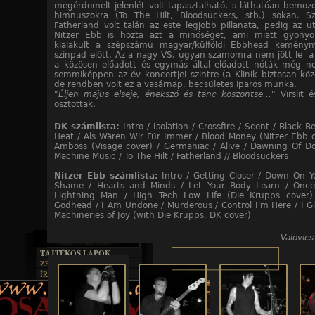
megérdemelt jelenlét volt tapasztalható, s láthatóan bemoz
himnuszokra (To The Hilt, Bloodsuckers, stb.) sokan. 
Fatherland volt talán az este legjobb pillanata, pedig az ut
Nitzer Ebb is hozta azt a minőséget, ami miatt gyönyö
kialakult a szépszámú magyar/külföldi Ebbhead keménym
színpad előtt. Az a nagy VS. ugyan számomra nem jött le a 
a közösen előadott és egymás által előadott nóták még 
semmiképpen az év koncertjei szintre (a Klinik biztosan közö
de rendben volt ez a vasárnap, becsületes iparos munka.
"Éljen május elseje, énekszó és tánc köszöntse..."
Virslit 
osztottak.
DK számlista:
Intro / Isolation / Crossfire / Scent / Black 
Heat / Als Wären Wir Für Immer / Blood Money (Nitzer Ebb c
Amboss (Visage cover) / Germaniac / Alive / Dawning Of D
Machine Music / To The Hilt / Fatherland // Bloodsuckers
Nitzer Ebb számlista:
Intro / Getting Closer / Down On Y
Shame / Hearts and Minds / Let Your Body Learn / Once
Lightning Man / High Tech Low Life (Die Krupps cover) 
Godhead / I Am Undone / Murderous / Control I'm Here / I Giv
Machineries of Joy (with Die Krupps, DK cover)
Valovics
TAJTÉKOS LAPOK
ZENE
ÍRÁSOK
EGYÜTTESEK
BOSZORKÁNYKONYHA
IRODALOM
INTERJÚK
FEKETE HUMOR
FILM
FORDÍTÁSOK
KÉPES
MŰVÉSZET
DALSZÖVEGEK