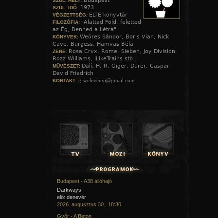
Budapest
SZÜL. HELY:
1973
SZÜL. IDŐ:
ELTE könyvtár
VÉGZETTSÉG:
"Alattad Föld, feletted
FILOZÓFIA:
az Ég, Benned a Létra"
Weöres Sándor, Boris Vian, Nick
KÖNYVEK:
Cave, Burgess, Hamvas Béla
Rosa Crvx, Rome, Sieben, Joy Division,
ZENE:
Rozz Williams, iLikeTrains stb.
Dalí, H. R. Giger, Dürer, Caspar
MŰVÉSZET:
David Friedrich
g.szelevenyi@gmail.com
KONTAKT:
Budapest - A38 állóhajó
Darkways
elő: denevér
2026. augusztus 30., 18:30
Győr - A Beton