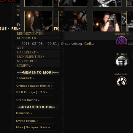
RENDEZVÉNYEK
SZÖVEGES
ÍRÁSTÖRTÉNET
NEKROMANTIKA
TAJTÉKOS NAPOK
AKTUÁLIS
R.I.P.
A MÚLT
FOTÓGALÉRIA
FESZTIVÁLOK
RENDEZVÉNYEK
KONCERTEK
2013. 02. 08. - 09:51 | © szerzőség:
Gelka
« Főoldal
ART
GALERIART
MONUMENTUM
ARTGALERI
NEKRETRO
TEMETŐK
KÉPREGÉNYEK
SCRIPTA
SZUBKULT
TEMPLOMOK
LAKÁSKULTS
NOVELLÁK
FEKETE LYUK
VÁRAK
VERSEK
RELIKVIÁK
HELYEK
1 százalék »
HALÁLTÁNC
Orridge | Napok Romjai »
R.I.P Orridge | L.T.S »
Orcsik Roland »
Omniozis »
Kylmä Krypta »
Idles | Budapest Park »