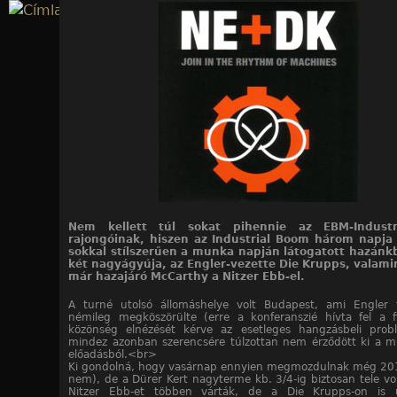
Jump to navigation
19
19
19
19
19
19
19
19
19
19
19
19
19
19
19
19
19
19
19
/10. kép
/11. kép
/12. kép
/13. kép
/14. kép
/15. kép
/16. kép
/17. kép
/18. kép
/19. kép
/1. kép
/2. kép
/3. kép
/4. kép
/5. kép
/6. kép
/7. kép
/8. kép
/9. kép
Nem kellett túl sokat pihennie az EBM-Industr
rajongóinak, hiszen az Industrial Boom három napj
sokkal stílszerűen a munka napján látogatott hazánk
két nagyágyúja, az Engler-vezette Die Krupps, valamin
már hazajáró McCarthy a Nitzer Ebb-el.
A turné utolsó állomáshelye volt Budapest, ami Engler 
némileg megköszörülte (erre a konferanszié hívta fel a 
közönség elnézését kérve az esetleges hangzásbeli prob
mindez azonban szerencsére túlzottan nem érződött ki a m
előadásból.<br>
Ki gondolná, hogy vasárnap ennyien megmozdulnak még 20
nem), de a Dürer Kert nagyterme kb. 3/4-ig biztosan tele vol
Nitzer Ebb-et többen várták, de a Die Krupps-on is 