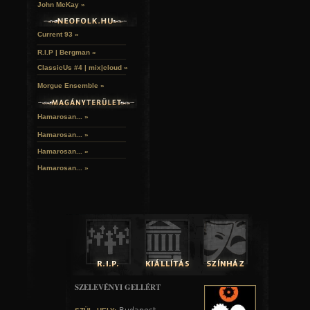
John McKay »
Current 93 »
A hozzászóláshoz
regisztráció
és
bejelentkezés
szüksé
R.I.P | Bergman »
ClassicUs #4 | mix|cloud »
Morgue Ensemble »
Hamarosan... »
Hamarosan...
»
Hamarosan...
»
Hamarosan...
»
SZELEVÉNYI GELLÉRT