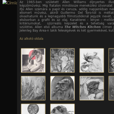
Az 1965-ben született Allen Williams díjnyertes illus
Jump to navigation
képzőművész. Míg fiatalon mindössze menekülési útvonalat j
ifjú Allen számára a papír és ceruza, addig napjainkban ne
elismert művész, akiről Guillermo Del Toro-tól is mélta
10
10
10
10
10
10
10
10
10
10
/10. kép
/1. kép
/2. kép
/3. kép
/4. kép
/5. kép
/6. kép
/7. kép
/8. kép
/9. kép
olvashatunk és a legnagyobb filmstúdióknál jegyzik nevét.
elsősorban a grafit és az olaj. Karakterei - lényei - mellőz
kritériumokat, szürreális képzelet és a tehetség varáz
szülöttei. Allen első albuma
The Witches Kitchen
címen j
Jelenleg Bay Area-n lakik feleségévek és két gyermekével, kut
Az alkotó oldala