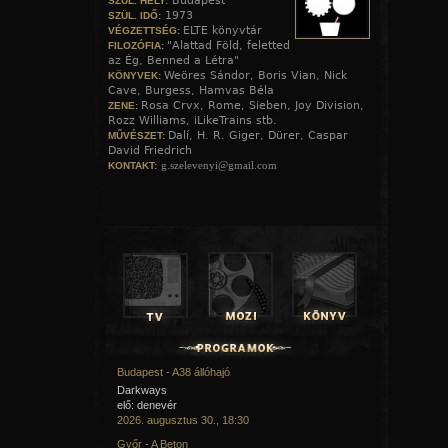
Budapest
SZÜL. HELY:
1973
SZÜL. IDŐ:
ELTE könyvtár
VÉGZETTSÉG:
"Alattad Föld, feletted
FILOZÓFIA:
az Ég, Benned a Létra"
Weöres Sándor, Boris Vian, Nick
KÖNYVEK:
Cave, Burgess, Hamvas Béla
Rosa Crvx, Rome, Sieben, Joy Division,
ZENE:
Rozz Williams, iLikeTrains stb.
Dalí, H. R. Giger, Dürer, Caspar
MŰVÉSZET:
David Friedrich
g.szelevenyi@gmail.com
KONTAKT:
Budapest - A38 állóhajó
Darkways
elő: denevér
2026. augusztus 30., 18:30
Győr - A Beton