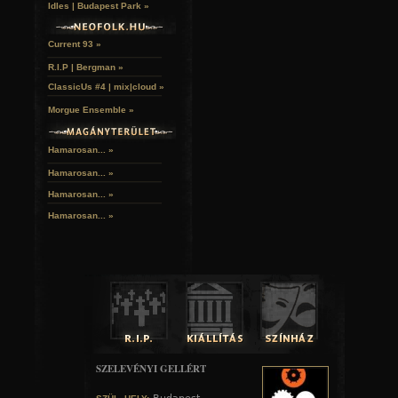
Idles | Budapest Park »
Current 93 »
R.I.P | Bergman »
ClassicUs #4 | mix|cloud »
Morgue Ensemble »
Hamarosan... »
Hamarosan...
»
Hamarosan...
»
Hamarosan...
»
SZELEVÉNYI GELLÉRT