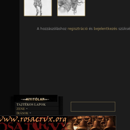
A hozzászóláshoz
regisztráció
és
bejelentkezés
szüksé
TAJTÉKOS LAPOK
ZENE
ÍRÁSOK
EGYÜTTESEK
BOSZORKÁNYKONYHA
IRODALOM
INTERJÚK
FEKETE HUMOR
FILM
FORDÍTÁSOK
KÉPES
MŰVÉSZET
DALSZÖVEGEK