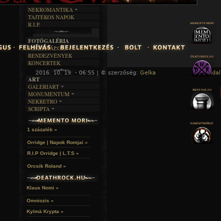
RENDEZVÉNYEK
SZÖVEGES
ÍRÁSTÖRTÉNET
NEKROMANTIKA
TAJTÉKOS NAPOK
AKTUÁLIS
R.I.P.
A MÚLT
FOTÓGALÉRIA
FESZTIVÁLOK
RENDEZVÉNYEK
KONCERTEK
2016. 10. 19. - 06:55 | © szerzőség:
Gelka
« Főoldal
ART
GALERIART
MONUMENTUM
ARTGALERI
NEKRETRO
TEMETŐK
KÉPREGÉNYEK
SCRIPTA
SZUBKULT
TEMPLOMOK
LAKÁSKULTS
NOVELLÁK
FEKETE LYUK
VÁRAK
VERSEK
RELIKVIÁK
HELYEK
1 százalék »
HALÁLTÁNC
Orridge | Napok Romjai »
R.I.P Orridge | L.T.S »
Orcsik Roland »
Klaus Nomi »
Omniozis »
Kylmä Krypta »