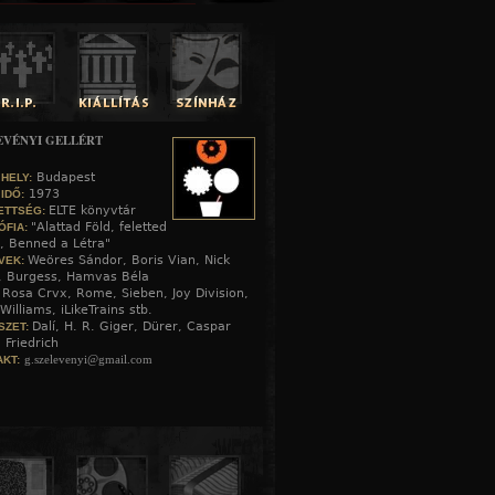
EVÉNYI GELLÉRT
Budapest
 HELY:
1973
 IDŐ:
ELTE könyvtár
ETTSÉG:
"Alattad Föld, feletted
ÓFIA:
, Benned a Létra"
Weöres Sándor, Boris Vian, Nick
VEK:
, Burgess, Hamvas Béla
Rosa Crvx, Rome, Sieben, Joy Division,
:
Williams, iLikeTrains stb.
Dalí, H. R. Giger, Dürer, Caspar
SZET:
 Friedrich
g.szelevenyi@gmail.com
KT: