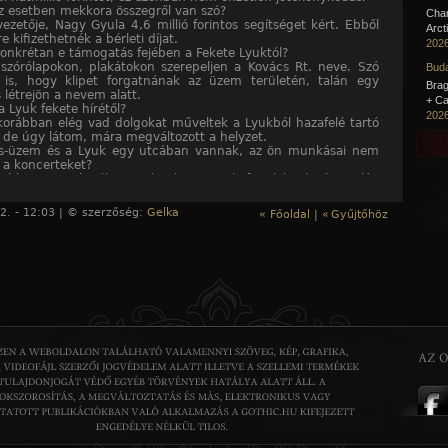
z esetben mekkora összegről van szó?
Cha
vezetője, Nagy Gyula 4,6 millió forintos segítséget kért. Ebből
Arct
 kifizethetnék a bérleti díjat.
2026
 konkrétan e támogatás fejében a Fekete Lyuktól?
szórólapokon, plakátokon szerepeljen a Kovács Rt. neve. Szó
Buda
 is, hogy klipet forgatnának az üzem területén, talán egy
Brag
is létrejön a nevem alatt.
+ Ca
a Lyuk fekete hírétől?
2026
 korábban elég vad dolgokat műveltek a Lyukból hazafelé tartó
 de úgy látom, mára megváltozott a helyzet.
cs-üzem és a Lyuk egy utcában vannak, az ön munkásai nem
k a koncerteket?
 ebben a szakmában már alig vannak fiatalok, de így talán
apnak majd néhányan, hogy érdeklődjenek a kovácsmesterség
2. - 12:03 | © szerzőség:
Gelka
« Főoldal
|
«
Gyűjtőhöz
ne és a vasmunka: összefügg... Ön is szereti a keményrockot?
 másik generációhoz tartozom. Nekem a rock and roll a
m. Nem akarok azonban beleesni abba a hibába, amelybe
jén a mi szüleink, hogy nem tolerálták a fiatalok ízlését.
m mindenképp támogatni kell azokat a kezdeményezéseket,
csó szórakozást nyújtanak az ifjúságnak.
yuk - bezárlyuk (Mai Nap, 1994. február 3., Kiss Sándor)
te a Fekete Lyukban "hatalomátvétel" történt. A Zenészekért és
rt alapítvány - Nagy Gyula korábbi klubvezető irányításával -
lta a helyiséget, mondván, nem értenek egyet a Lyuk
jának, a Vörösmarty Művelődési Háznak az elképzeléseivel.
ltán igazgató első ellenlépésként lekapcsoltatta az áramot,
gédlettel beszegeltette, majd leláncoltatta a bejárati ajtót.