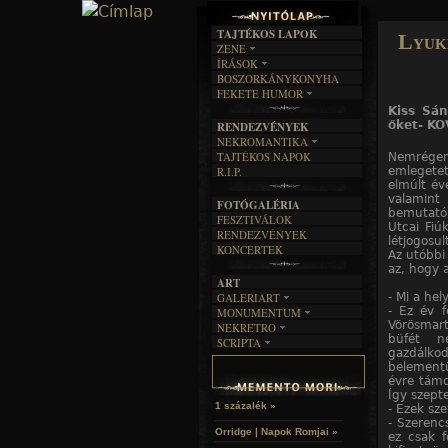
TAJTÉKOS LAPOK
Lyukk
ZENE
ÍRÁSOK
EGYÜTTESEK
BOSZORKÁNYKONYHA
IRODALOM
INTERJÚK
FEKETE HUMOR
FILM
FORDÍTÁSOK
KÉPES
Kiss Sá
MŰVÉSZET
DALSZÖVEGEK
őket- KO
RENDEZVÉNYEK
SZÖVEGES
ÍRÁSTÖRTÉNET
NEKROMANTIKA
TAJTÉKOS NAPOK
Nemrégen 
AKTUÁLIS
emlegetet
R.I.P.
A MÚLT
elmúlt éve
valamint
FOTÓGALÉRIA
bemutató 
FESZTIVÁLOK
Utcai Fiú
RENDEZVÉNYEK
létjogosul
KONCERTEK
Az utóbbi
az, hogy a
ART
- Mi a he
GALERIART
- Ez év f
MONUMENTUM
ARTGALERI
Vörösmart
NEKRETRO
TEMETŐK
KÉPREGÉNYEK
büfét n
SCRIPTA
SZUBKULT
TEMPLOMOK
LAKÁSKULTS
gazdálk
NOVELLÁK
FEKETE LYUK
VÁRAK
belementü
VERSEK
évre támo
RELIKVIÁK
HELYEK
Így szept
HALÁLTÁNC
1 százalék »
- Ezek sz
- Szerenc
Orridge | Napok Romjai »
ez csak f