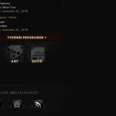
meleons
ic Moon Tour
. november 18., 20:00
pest - Robot
olin
rellee
. november 26., 19:30