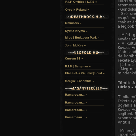
kifizetnü
R.I.P Orridge | L.T.S »
tetemesen
- Gondolom
Orcsik Roland »
- Szó sin
csapás ne
csak az é
Omniozis »
a legjobb
Kylmä Krypta »
- Miért 
Idles | Budapest Park »
Kovács Att
- A kultú
John McKay »
Kovács An
több labd
de korább
Current 93 »
Fekete Lyu
- Járt má
R.I.P | Bergman »
- Még nem
mindenké
ClassicUs #4 | mix|cloud »
Morgue Ensemble »
Tömik A 
Hírlap - 
Hamarosan... »
Tömik, mé
Fekete Ly
Hamarosan...
»
ugyanis ar
Kovács Ac
Hamarosan...
»
segíteni.
Hamarosan...
»
szponzorá
Antit is.
- Mennyit
- Körülbel