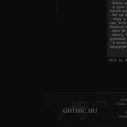
- Ebben a
- A Lyuk 
három évre
- Mit vár
- Hogy a 
van arról
fesztivál 
- Nem fél 
- Bizony,
gyerekek,
- A Ková
látogatjá
- Sajnos,
kedvet k
iránt.
2012. 12. 0
- Metálze
- Én egy
kedvence
annak ide
Szerinte
melyek ol
Fekete L
Másfél he
Közönségé
elfogla
bérbeadó
Molnár Zo
rendőri se