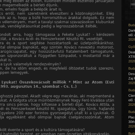
nk még ebben az évben, különben minden esztendő januárjától
 megemelkedik a bérleti díjunk.
, emelni fogják a belépők árait is.
cs erről, nem szeretnénk elveszíteni a közönségünket. Elég
kik az is, hogy a büfé horrorisztikus árakkal dolgozik. Ez nem
n véleményem, mert a tavalyi szakmai szavazásokon klubunkat
Buda
nak, vendéglátásunkat pedig a legrosszabbnak ítélték.
Dar
gondolt arra, hogy támogassa a Fekete Lyukat? - kérdezem
elő:
ilát, a Kovács Acél- és Fémszerkezet Készító Rt. vezetőjét.
2026
ra és a sport segítése hozzátartozik az üzletpolitikánkhoz.
Győr
tal olimpiai bajnokot, egy szintén Kovács nevezetú motorost,
arúgócsapatot, egy hosszútávfutó fiatalembert támogatunk,
Deat
an szponzoráltuk a Független Színpadot, s mostantól már a
XTR 
kat is.
2026
r a Lyuk valamelyik rendezvényén?
, de ha időm engedi, és megfelelő öltözetet tudok szerezni,
Buda
ppen lemegyek.
Desc
Zaj 
Lyukat! Összekovácsolt milliók * Mint az Atom (Esti
2026
1993. augusztus 14., szombat - Cs. L.)
Buda
Clan
ghozzá pénzzel. Akadt végre egy mecénás, aki megmentené a
ukat. A Golgota utcai műintézménynek Nagy Feró kiválása után
elő:
ra sincs pénze, hogy kifizesse a bérleti díjat. Kovács Attila, a
2026
él- és Fémszerkezet-készítő Rt. igazgatója, úgy tűnik, hajlandó
Buda
 Egyelore 200 ezer forintos gyorssegélyt utalt ki a Lyuknak. Ő
lja egyébként első olimpiai bajnok cselgáncsozónkat, Atom
Pla
30th
2026
 költ évente a sport és a kultúra támogatására?
Buda
ül hatmillió forintot, ez azonban nem önzetlen jótékonykodás.