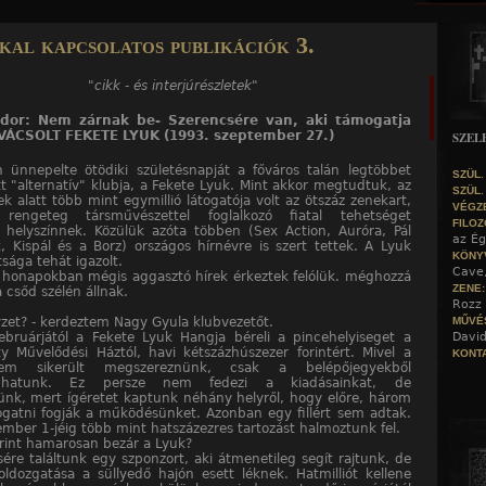
Jump to navigation
al kapcsolatos publikációk 3.
"cikk - és interjúrészletek"
ndor: Nem zárnak be- Szerencsére van, aki támogatja
VÁCSOLT FEKETE LYUK (1993. szeptember 27.)
SZEL
ünnepelte ötödiki születésnapját a főváros talán legtöbbet
SZÜL.
t "alternatív" klubja, a Fekete Lyuk. Mint akkor megtudtuk, az
SZÜL.
k alatt több mint egymillió látogatója volt az ötszáz zenekart,
VÉGZ
 rengeteg társművészettel foglalkozó fiatal tehetséget
FILOZ
helyszínnek. Közülük azóta többen (Sex Action, Auróra, Pál
az Ég
k, Kispál és a Borz) országos hírnévre is szert tettek. A Lyuk
KÖNY
tsága tehát igazolt.
Cave
 honapokban mégis aggasztó hírek érkeztek felólük. méghozzá
ZENE
 csőd szélén állnak.
Rozz 
lyzet? - kerdeztem Nagy Gyula klubvezetőt.
MŰVÉ
ebruárjától a Fekete Lyuk Hangja béreli a pincehelyiseget a
David
y Művelődési Háztól, havi kétszázhúszezer forintért. Mivel a
KONTA
em sikerült megszereznünk, csak a belépőjegyekből
odhatunk. Ez persze nem fedezi a kiadásainkat, de
nk, mert ígéretet kaptunk néhány helyről, hogy előre, három
gatni fogják a működésünket. Azonban egy fillért sem adtak.
ember 1-jéig több mint hatszázezres tartozást halmoztunk fel.
erint hamarosan bezár a Lyuk?
sére találtunk egy szponzort, aki átmenetileg segít rajtunk, de
oldozgatása a süllyedő hajón esett léknek. Hatmilliót kellene