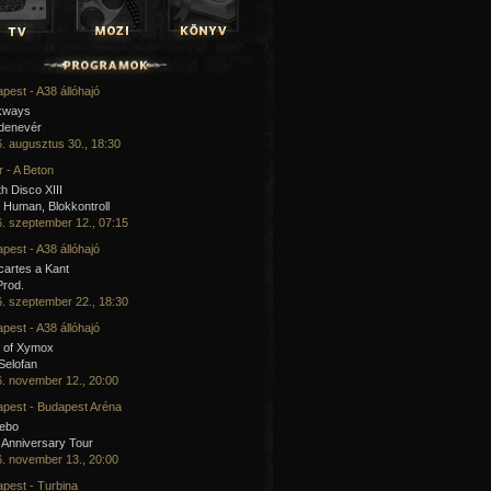
pest - A38 állóhajó
kways
 denevér
. augusztus 30., 18:30
 - A Beton
h Disco XIII
Human, Blokkontroll
. szeptember 12., 07:15
pest - A38 állóhajó
artes a Kant
Prod.
. szeptember 22., 18:30
pest - A38 állóhajó
 of Xymox
 Selofan
. november 12., 20:00
pest - Budapest Aréna
cebo
 Anniversary Tour
. november 13., 20:00
pest - Turbina