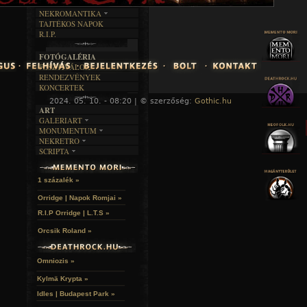
RENDEZVÉNYEK
SZÖVEGES
ÍRÁSTÖRTÉNET
NEKROMANTIKA
TAJTÉKOS NAPOK
AKTUÁLIS
R.I.P.
A MÚLT
FOTÓGALÉRIA
FESZTIVÁLOK
RENDEZVÉNYEK
KONCERTEK
2024. 05. 10. - 08:20 | © szerzőség:
Gothic.hu
« F
ART
GALERIART
MONUMENTUM
ARTGALERI
NEKRETRO
TEMETŐK
KÉPREGÉNYEK
SCRIPTA
SZUBKULT
TEMPLOMOK
LAKÁSKULTS
NOVELLÁK
FEKETE LYUK
VÁRAK
VERSEK
RELIKVIÁK
HELYEK
1 százalék »
HALÁLTÁNC
Orridge | Napok Romjai »
R.I.P Orridge | L.T.S »
Orcsik Roland »
Omniozis »
Kylmä Krypta »
Idles | Budapest Park »