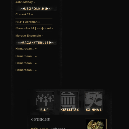
John McKay »
Current 93 »
R.I.P | Bergman »
ClassicUs #4 | mix|cloud »
Morgue Ensemble »
Hamarosan... »
Hamarosan...
»
Hamarosan...
»
Hamarosan...
»
GOTHIC.HU