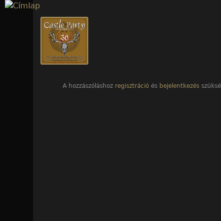
Jump to navigation
1
/1. kép
A hozzászóláshoz
regisztráció
és
bejelentkezés
szüksé