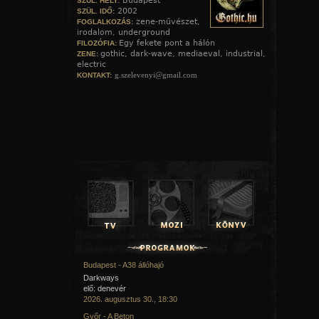
Budapest
SZÜL. HELY:
2002
SZÜL. IDŐ:
zene-művészet,
FOGLALKOZÁS:
irodalom, underground
Egy fekete pont a hálón
FILOZÓFIA:
gothic, dark-wave, mediaeval, industrial,
ZENE:
electric
g.szelevenyi@gmail.com
KONTAKT:
Budapest - A38 állóhajó
Darkways
elő: denevér
2026. augusztus 30., 18:30
Győr - A Beton