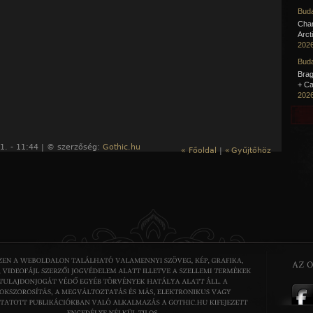
Buda
Cha
Arct
2026
Buda
Brag
+ Ca
2026
1. - 11:44 | © szerzőség:
Gothic.hu
« Főoldal
|
«
Gyűjtőhöz