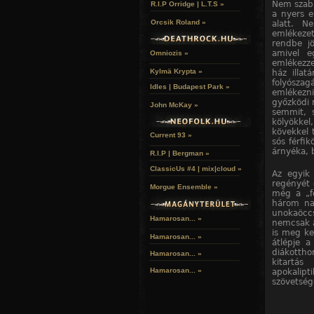
Nem szaba
R.I.P Orridge | L.T.S »
a nyers 
Orcsik Roland »
alatt. N
emlékeze
rendbe jö
amivel e
Omniozis »
emlékezze
Kylmä Krypta »
ház illat
folyószagá
Idles | Budapest Park »
emlékezn
győzködi m
John McKay »
semmit, 
kölyökke
kövekkel t
Current 93 »
sós férfi
árnyéka, b
R.I.P | Bergman »
ClassicUs #4 | mix|cloud »
Az egyik 
regényét 
Morgue Ensemble »
még a „fe
három nap
unokaöccs
Hamarosan... »
nemcsak a
is meg ke
Hamarosan...
»
átlépje a
diákotth
Hamarosan...
»
kitartás
Hamarosan...
»
apokalip
szövetség