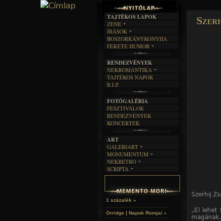
TAJTÉKOS LAPOK
Szerh
ZENE
ÍRÁSOK
EGYÜTTESEK
BOSZORKÁNYKONYHA
IRODALOM
INTERJÚK
FEKETE HUMOR
FILM
FORDÍTÁSOK
KÉPES
MŰVÉSZET
DALSZÖVEGEK
RENDEZVÉNYEK
SZÖVEGES
ÍRÁSTÖRTÉNET
NEKROMANTIKA
TAJTÉKOS NAPOK
AKTUÁLIS
R.I.P.
A MÚLT
FOTÓGALÉRIA
FESZTIVÁLOK
RENDEZVÉNYEK
KONCERTEK
ART
GALERIART
MONUMENTUM
ARTGALERI
NEKRETRO
TEMETŐK
KÉPREGÉNYEK
SCRIPTA
SZUBKULT
TEMPLOMOK
LAKÁSKULTS
NOVELLÁK
FEKETE LYUK
VÁRAK
VERSEK
RELIKVIÁK
HELYEK
Szerhij Z
HALÁLTÁNC
1 százalék »
„El lehet 
Orridge | Napok Romjai »
magának. 