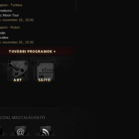
pest - Turbina
meleons
ic Moon Tour
. november 18., 20:00
pest - Robot
olin
rellee
. november 26., 19:30