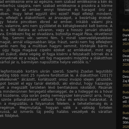
d emlékeznie erre az egészre, nem szabad emlékeznie a kén és
emberhús szagára, nem szabad emlékeznie a piszokra a körme
em jó, ha az ember ennyi félelmet és haragot őriz az
tében. Hogy lehet együtt élni ezzel? Majd elfelejt mindent,
n, elfelejti a diákotthont, az árvaságot, a bezártság érzését,
gy fekete pincében ébred az ember. Inkább valami jóra
n, valamire, ami nem gyűlöletet és kétségbeesést kelt benne. A
ára, a fák illatára az udvaron, vagy a hosszú januári olvadás
Buda
ra. Emlékezni fog az olvadásra, biztosítja magát Pása, okvetlenül
Dar
i fog. Semmi vér, semmi fém. S minél szenvedélyesebben
elő:
agát, annál világosabban látja: frászt, senki nem fog elfelejteni
2026
senki nem fog a múltban hagyni semmit, történjék bármi a
l, úgy fogja magával cipelni ezeket az emlékeket, mint egy
Győr
eli zsákot, élete végéig el fogja kísérni a felszakadt bőrnek és a
Deat
könnyeknek ez a szaga, ott fog magasodni mögötte a diákotthon
XTR 
árhol jár is, bármilyen napsütötte helyre vetődik is."
2026
legfontosabb kortárs ukrán szerző, Szerhij Zsadan legutóbbi
Buda
eddig több mint 25 nyelvre fordították le. A diákotthon (2017)
Desc
lkelésnek” álcázott, korlátozott orosz invázió idején játszódik,
Zaj 
ot beszél el egy tanár életéből, aki elindul, hogy hazavigye
2026
ét a megszállt területen lévő bentlakásos iskolából. Pásának
 mindenünnen fenyegető ellenséggel, de a hideggel és a hóval
Buda
ll küzdenie, útja során pedig nemegyszer kényszerül arra, hogy
Clan
 szinte pillanatonként változó fizikai és erkölcsi határokat. A
elő:
on a megszállás, a folyamatos félelem, a tehetetlenség és a
2026
 regénye. Megmutatja, hogyan válik a valóság hirtelen
tikussá, az ismerős táj pedig halálos veszélyek és váratlan
Buda
ek földjévé.
Pla
30th
2026