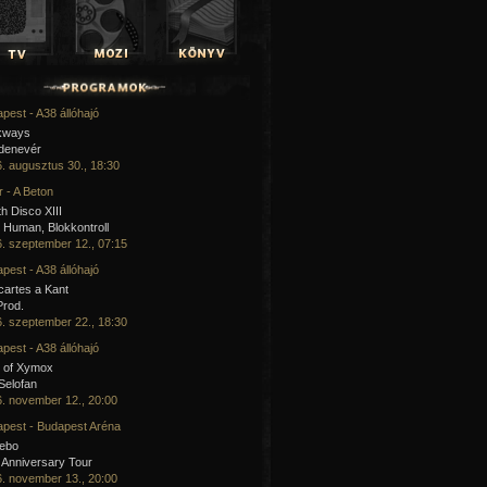
pest - A38 állóhajó
kways
 denevér
. augusztus 30., 18:30
 - A Beton
h Disco XIII
Human, Blokkontroll
. szeptember 12., 07:15
pest - A38 állóhajó
artes a Kant
Prod.
. szeptember 22., 18:30
pest - A38 állóhajó
 of Xymox
 Selofan
. november 12., 20:00
pest - Budapest Aréna
cebo
 Anniversary Tour
. november 13., 20:00