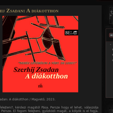
Jump to navigation
ij Zsadan: A ​diákotthon
sadan: A ​diákotthon / Magvető, 2023.
felejteni?, kérdezi magától Pása. Persze hogy el lehet, válaszolja
Persze. El fogom felejteni, győzködi magát, a kölyök is el fogja.