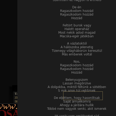
Szerintem ez nagyon is érthető
De én
Ragaszkodom hozzád
Ragaszkodom hozzád
Hozzád
Feltört burok vagy
Halott operaház
Most nekik adod magad
Macska-egér játékban
A vázlatoktól
A hálószoba jelenetig
Tizenegy világháborún keresztül
Más emberek voltál
Nos,
Ragaszkodom hozzád
Ragaszkodom hozzád
Hozzád
Belenyugszom
Lassan megőrülve
A dolgokba, miktől féltünk a sötétben
S mik azon túl rejtőznek
TAJTÉKOS LAPOK
ZENE
De eljöttem, hogy hasonlítsak
ÍRÁSOK
Saját árnyékomra
EGYÜTTESEK
BOSZORKÁNYKONYHA
Ahogy a járdára hullik
IRODALOM
INTERJÚK
Többé nem vagyok senki, akit ismerek
FEKETE HUMOR
FILM
FORDÍTÁSOK
KÉPES
MŰVÉSZET