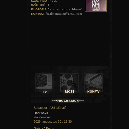
Pécs
SZÜL. HELY:
1996
SZÜL. IDŐ:
"a világ elpusztítása"
FILOZÓFIA:
baalmontcalm@gmail.com
KONTAKT:
Budapest - A38 állóhajó
Darkways
elő: denevér
2026. augusztus 30., 18:30
Győr - A Beton