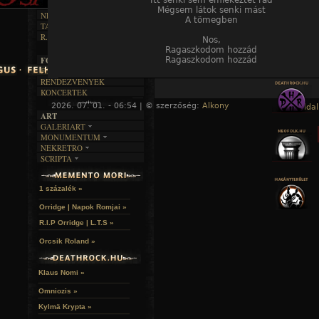
DALSZÖVEGEK
Itt senki sem emlékeztet rád
RENDEZVÉNYEK
SZÖVEGES
Mégsem látok senki mást
ÍRÁSTÖRTÉNET
NEKROMANTIKA
A tömegben
TAJTÉKOS NAPOK
AKTUÁLIS
R.I.P.
Nos,
A MÚLT
Ragaszkodom hozzád
Ragaszkodom hozzád
FOTÓGALÉRIA
FESZTIVÁLOK
RENDEZVÉNYEK
KONCERTEK
2026. 07. 01. - 06:54 | © szerzőség:
Alkony
« Főoldal
ART
GALERIART
MONUMENTUM
ARTGALERI
NEKRETRO
TEMETŐK
KÉPREGÉNYEK
SCRIPTA
SZUBKULT
TEMPLOMOK
LAKÁSKULTS
NOVELLÁK
FEKETE LYUK
VÁRAK
VERSEK
RELIKVIÁK
HELYEK
1 százalék »
HALÁLTÁNC
Orridge | Napok Romjai »
R.I.P Orridge | L.T.S »
Orcsik Roland »
Klaus Nomi »
Omniozis »
Kylmä Krypta »
A hozzászóláshoz
regisztráció
és
bejelentkezés
szüksé