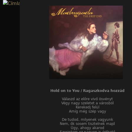
Jump to navigation
Hold on to You / Ragaszkodva hozzád
Válaszd az előre vivő ösvényt
Végy nagy szeletet a városból
Kerekedj felül
Amíg még szép vagy
De tudod, milyenek vagyunk
Nem, ők sosem tisztelnek majd
Úgy, ahogy akarod