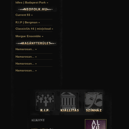
Idles | Budapest Park »
Current 93 »
R.I.P | Bergman »
ClassicUs #4 | mix|cloud »
Morgue Ensemble »
Hamarosan... »
Hamarosan...
»
Hamarosan...
»
Hamarosan...
»
ALKONY