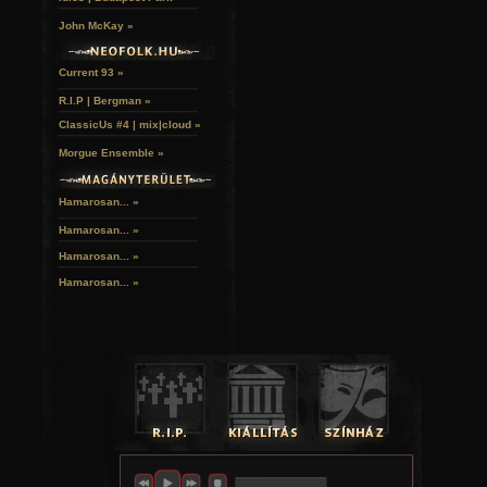
John McKay »
Current 93 »
R.I.P | Bergman »
ClassicUs #4 | mix|cloud »
Morgue Ensemble »
Hamarosan... »
Hamarosan...
»
Hamarosan...
»
Hamarosan...
»