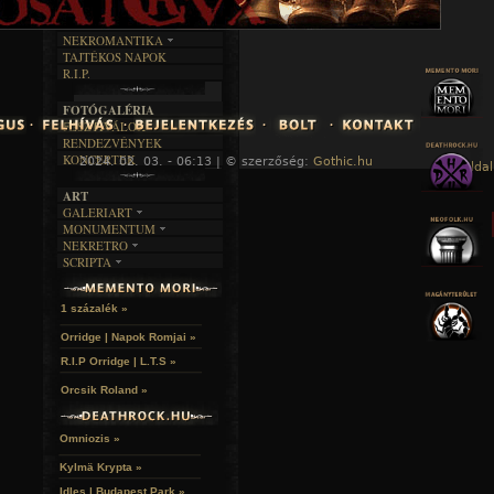
KÉPES
MŰVÉSZET
DALSZÖVEGEK
RENDEZVÉNYEK
SZÖVEGES
ÍRÁSTÖRTÉNET
NEKROMANTIKA
TAJTÉKOS NAPOK
AKTUÁLIS
R.I.P.
A MÚLT
FOTÓGALÉRIA
FESZTIVÁLOK
RENDEZVÉNYEK
KONCERTEK
2024. 02. 03. - 06:13 | © szerzőség:
Gothic.hu
« Főoldal
ART
GALERIART
MONUMENTUM
ARTGALERI
NEKRETRO
TEMETŐK
KÉPREGÉNYEK
SCRIPTA
SZUBKULT
TEMPLOMOK
LAKÁSKULTS
NOVELLÁK
FEKETE LYUK
VÁRAK
VERSEK
RELIKVIÁK
HELYEK
1 százalék »
HALÁLTÁNC
Orridge | Napok Romjai »
R.I.P Orridge | L.T.S »
Orcsik Roland »
Omniozis »
Kylmä Krypta »
Idles | Budapest Park »