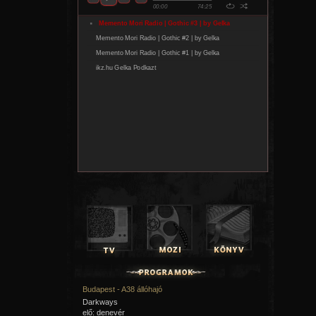
Budapest - A38 állóhajó
Darkways
elő: denevér