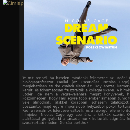
Jump to navigation
Te mit tennél, ha hirtelen mindenki felismerne az utcán? 
biológiaprofesszor Paullal (az Oscar-díjas Nicolas Cage
meglehetősen szürke családi életet élt. Úgy érezte, karrier
került, és folyamatosan frusztrálták a kollégái sikerei. A hír
utoléri, de nem a végre-valahára megírt könyvének, 
köszönhetően, hogy Paul egyre több ember álmában tűnik fe
vele álmodnak, akikkel korábban sohasem találkozott
bosszantó, majd egyre imponálóbb helyzetből pokoli tortúra
Paul a rémálmok lidércévé változik, és a rajongói ellene ford
filmjében Nicolas Cage egy zseniális, a kritikák szerint 
alakítással gúnyolja ki a társadalmunk kulturális stigmáit, fe
szórakoztató módon. (forrás: port.hu)