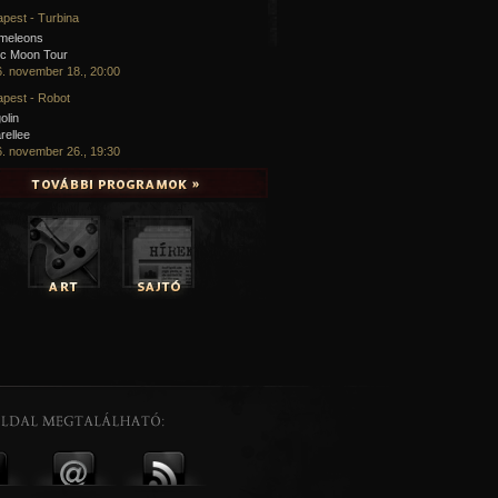
pest - Turbina
meleons
ic Moon Tour
. november 18., 20:00
pest - Robot
olin
rellee
. november 26., 19:30