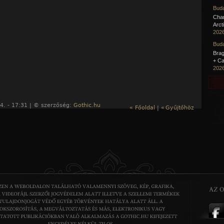
Buda
Cha
Arct
2026
Buda
Brag
+ Ca
2026
4. - 17:31 | © szerzőség:
Gothic.hu
« Főoldal
|
«
Gyűjtőhöz