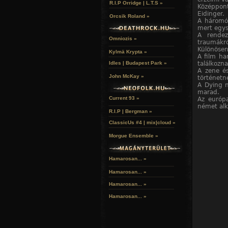
R.I.P Orridge | L.T.S »
Középpontj
Eidinger.
Orcsik Roland »
A háromór
mert egys
A rendez
Omniozis »
traumákró
Különösen
Kylmä Krypta »
A film ha
találkozn
Idles | Budapest Park »
A zene és
John McKay »
történetn
A Dying n
marad.
Current 93 »
Az európ
német alk
R.I.P | Bergman »
ClassicUs #4 | mix|cloud »
Morgue Ensemble »
Hamarosan... »
Hamarosan...
»
Hamarosan...
»
Hamarosan...
»