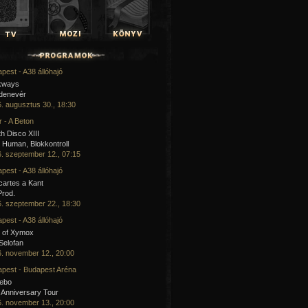
pest - A38 állóhajó
kways
 denevér
. augusztus 30., 18:30
 - A Beton
h Disco XIII
Human, Blokkontroll
. szeptember 12., 07:15
pest - A38 állóhajó
artes a Kant
Prod.
. szeptember 22., 18:30
pest - A38 állóhajó
 of Xymox
 Selofan
. november 12., 20:00
pest - Budapest Aréna
cebo
 Anniversary Tour
. november 13., 20:00