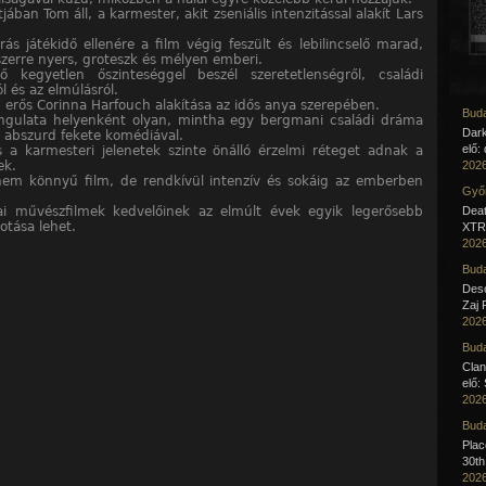
ában Tom áll, a karmester, akit zseniális intenzitással alakít Lars
ás játékidő ellenére a film végig feszült és lebilincselő marad,
zerre nyers, groteszk és mélyen emberi.
ő kegyetlen őszinteséggel beszél szeretetlenségről, családi
l és az elmúlásról.
 erős Corinna Harfouch alakítása az idős anya szerepében.
Buda
ngulata helyenként olyan, mintha egy bergmani családi dráma
Dar
a abszurd fekete komédiával.
elő:
 a karmesteri jelenetek szinte önálló érzelmi réteget adnak a
ek.
2026
em könnyű film, de rendkívül intenzív és sokáig az emberben
Győr
ai művészfilmek kedvelőinek az elmúlt évek egyik legerősebb
Deat
otása lehet.
XTR 
2026
Buda
Desc
Zaj 
2026
Buda
Clan
elő:
2026
Buda
Pla
30th
2026