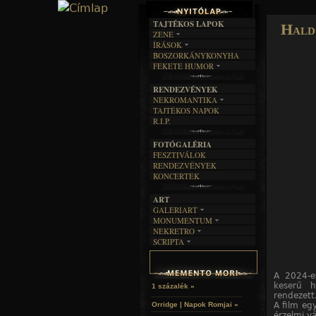
TAJTÉKOS LAPOK
Hald
ZENE
ÍRÁSOK
EGYÜTTESEK
BOSZORKÁNYKONYHA
IRODALOM
INTERJÚK
FEKETE HUMOR
FILM
FORDÍTÁSOK
KÉPES
MŰVÉSZET
DALSZÖVEGEK
RENDEZVÉNYEK
SZÖVEGES
ÍRÁSTÖRTÉNET
NEKROMANTIKA
TAJTÉKOS NAPOK
AKTUÁLIS
R.I.P.
A MÚLT
FOTÓGALÉRIA
FESZTIVÁLOK
RENDEZVÉNYEK
KONCERTEK
ART
GALERIART
MONUMENTUM
ARTGALERI
NEKRETRO
TEMETŐK
KÉPREGÉNYEK
SCRIPTA
SZUBKULT
TEMPLOMOK
LAKÁSKULTS
NOVELLÁK
FEKETE LYUK
VÁRAK
VERSEK
RELIKVIÁK
HELYEK
A 2024-e
HALÁLTÁNC
keserű h
1 százalék »
rendezett
A film egy
Orridge | Napok Romjai »
érzelmi v