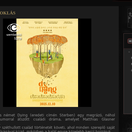
Jump to navigation
oklás
s német Dying (eredeti címén Sterben) egy megrázó, néhol
umorral átszőtt családi dráma, amelyet Matthias Glasner
.
 széthullott család történetét követi, ahol minden szereplő saját
álságával küzd, miközben a halál egyre közelebb kerül hozzájuk.