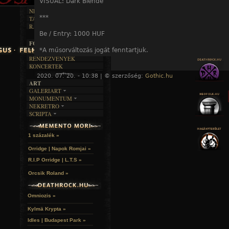
DALSZÖVEGEK
VISUAL: Dark Blende
RENDEZVÉNYEK
SZÖVEGES
ÍRÁSTÖRTÉNET
NEKROMANTIKA
***
TAJTÉKOS NAPOK
AKTUÁLIS
R.I.P.
A MÚLT
Be / Entry: 1000 HUF
FOTÓGALÉRIA
*A műsorváltozás jogát fenntartjuk.
FESZTIVÁLOK
RENDEZVÉNYEK
KONCERTEK
We reserve the right to change the program.
2020. 07. 20. - 10:38 | © szerzőség:
Gothic.hu
« F
ART
GALERIART
MONUMENTUM
ARTGALERI
NEKRETRO
TEMETŐK
KÉPREGÉNYEK
A hozzászóláshoz
regisztráció
és
bejelentkezés
szüksé
SCRIPTA
SZUBKULT
TEMPLOMOK
LAKÁSKULTS
NOVELLÁK
FEKETE LYUK
VÁRAK
VERSEK
RELIKVIÁK
HELYEK
1 százalék »
HALÁLTÁNC
Orridge | Napok Romjai »
R.I.P Orridge | L.T.S »
Orcsik Roland »
Omniozis »
Kylmä Krypta »
Idles | Budapest Park »