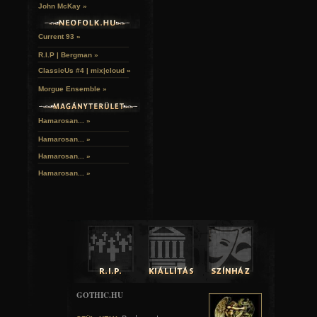
John McKay »
Current 93 »
R.I.P | Bergman »
ClassicUs #4 | mix|cloud »
Morgue Ensemble »
Hamarosan... »
Hamarosan...
»
Hamarosan...
»
Hamarosan...
»
GOTHIC.HU