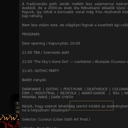
A tradicionális goth zenék mellett lesz valamennyi kedve
évekből, de a 2000-es évek óta felbukkanó előadók közül i
fogunk, így tehát e borúsabb vonal még friss résztvevői közü
kap néhány.
Nem lesz vidám este, de világítani fognak a kivetített égi cs
PROGRAM:
Door opening / Kapunyitás: 20:00
21:00 TBA / Szervezés alatt
22:00 'The Sky's Gone Out' — Levitation / Átutazás (Cuvious d
22:45: GOTHIC PARTY
Belőtt irányok:
DARKWAVE | GOTHIC | POST-PUNK | DEATHROCK | COLDWA
EBM | INDUSTRIAL | NEOFOLK | AVANT-GARDE | '80s | 
MINIMAL WAVE | DARK SYNTH
TAJTÉKOS LAPOK
Kérjük, hogy számot lehetőség szerint inkább az eseményben 
ZENE
ne a helyszínen! Köszönjük!
ÍRÁSOK
EGYÜTTESEK
BOSZORKÁNYKONYHA
IRODALOM
INTERJÚK
Selector: Cuvious (Lilian Goth Art Prod.)
FEKETE HUMOR
FILM
FORDÍTÁSOK
KÉPES
MŰVÉSZET