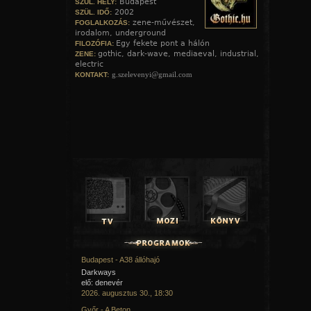
Budapest
SZÜL. HELY:
2002
SZÜL. IDŐ:
zene-művészet,
FOGLALKOZÁS:
irodalom, underground
Egy fekete pont a hálón
FILOZÓFIA:
gothic, dark-wave, mediaeval, industrial,
ZENE:
electric
g.szelevenyi@gmail.com
KONTAKT:
Budapest - A38 állóhajó
Darkways
elő: denevér
2026. augusztus 30., 18:30
Győr - A Beton