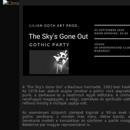
Jump to navigation
A 'The Sky's Gone Out' a Bauhaus harmadik, 1982-ben kiad
Az 1978-ban alakult angliai zenekar a gothic rock alapveté
punk, a darkwave és a deathrock egyik előfutára. A címh
rendhagyó megjegyzés, a világi, személyes és spirituális szé
reflexió mindig e műfajok sajátja volt.
Az eseményen központi szerepet kapnak a '80-as évek 
gothic zenekarai, s minden más irány, illetve banda, 
zenekarok mellett e korszakban és színtéren a partik mozga
Beleértve pár magyar reprezentánst is.