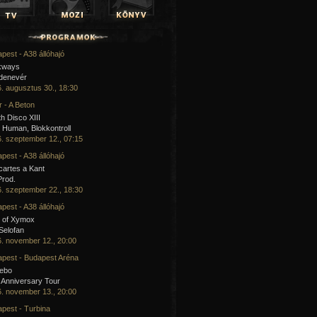
pest - A38 állóhajó
kways
 denevér
. augusztus 30., 18:30
 - A Beton
h Disco XIII
Human, Blokkontroll
. szeptember 12., 07:15
pest - A38 állóhajó
artes a Kant
Prod.
. szeptember 22., 18:30
pest - A38 állóhajó
 of Xymox
 Selofan
. november 12., 20:00
pest - Budapest Aréna
cebo
 Anniversary Tour
. november 13., 20:00
pest - Turbina