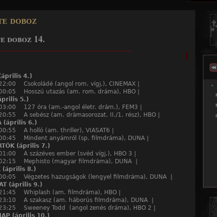
Jump to navigation
te doboz
e doboz 14.
______________________________________________
április 4.)
22:00 Csokoládé (angol rom. vígj.), CINEMAX |
 00:05 Hosszú utazás (am. rom. dráma), HBO |
prilis 5.)
03:00 127 óra (am.-angol életr. drám.), FEM3 |
20:55 A sebész (am. drámasorozat, II./1. rész), HBO |
(április 6.)
00:55 A holló (am. thriller), VIASAT6 |
 00:45 Mindent anyámról (sp. filmdráma), DUNA |
ÖK (április 7.)
01:00 A százéves ember (svéd vígj.), HBO 3 |
 02:15 Mephisto (magyar filmdráma), DUNA |
(április 8.)
 00:05 Végzetes hazugságok (lengyel filmdráma), DUNA |
 (április 9.)
 21:45 Whiplash (am. filmdráma), HBO |
 23:10 A szakasz (am. háborús filmdráma), DUNA |
 23:25 Sweeney Todd (angol zenés dráma), HBO 2 |
P (április 10.)