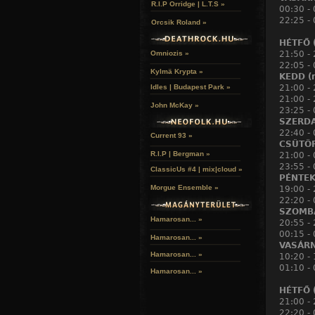
R.I.P Orridge | L.T.S »
00:30 -
22:25 - 
Orcsik Roland »
HÉTFŐ (
21:50 -
Omniozis »
22:05 - 
Kylmä Krypta »
KEDD (m
21:00 -
Idles | Budapest Park »
21:00 -
John McKay »
23:25 - 
SZERDA
22:40 - 
Current 93 »
CSÜTÖR
R.I.P | Bergman »
21:00 -
23:55 -
ClassicUs #4 | mix|cloud »
PÉNTEK 
Morgue Ensemble »
19:00 -
22:20 -
SZOMBA
Hamarosan... »
20:55 -
00:15 - 
Hamarosan...
»
VASÁRN
Hamarosan...
»
10:20 -
01:10 -
Hamarosan...
»
HÉTFŐ (
21:00 -
22:20 - 