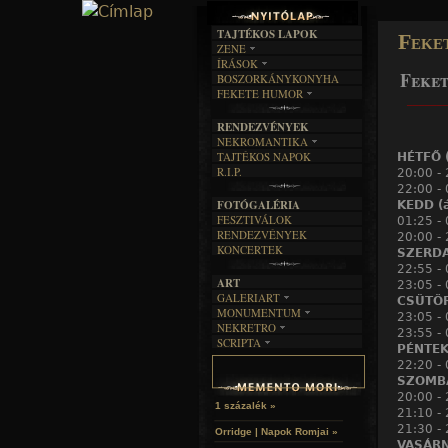
TAJTÉKOS LAPOK
Feke
ZENE
ÍRÁSOK
EGYÜTTESEK
Feket
BOSZORKÁNYKONYHA
IRODALOM
INTERJÚK
FEKETE HUMOR
FILM
______
FORDÍTÁSOK
KÉPES
MŰVÉSZET
DALSZÖVEGEK
RENDEZVÉNYEK
SZÖVEGES
ÍRÁSTÖRTÉNET
NEKROMANTIKA
TAJTÉKOS NAPOK
HÉTFŐ (
AKTUÁLIS
R.I.P.
20:00 - 
A MÚLT
22:00 -
FOTÓGALÉRIA
KEDD (á
FESZTIVÁLOK
01:25 - 
RENDEZVÉNYEK
20:00 - 
KONCERTEK
SZERDA 
22:55 - 
ART
23:05 -
GALERIART
CSÜTÖRT
MONUMENTUM
ARTGALERI
23:05 - 
NEKRETRO
TEMETŐK
23:55 -
KÉPREGÉNYEK
SCRIPTA
SZUBKULT
TEMPLOMOK
PÉNTEK 
LAKÁSKULTS
NOVELLÁK
FEKETE LYUK
22:20 -
VÁRAK
VERSEK
SZOMBAT
RELIKVIÁK
HELYEK
HALÁLTÁNC
20:00 -
1 százalék »
21:10 -
21:30 -
Orridge | Napok Romjai »
VASÁRNA