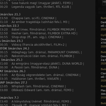
 02:15 Sose halunk meg! (magyar játékf.), FEM3 |
00:20 Legenda vagyok (am. thriller), RTL KLUB |
március 21.)
 23:50 Chappie (am. sci-fi), CINEMAX |
Buda
01:10 Az ember tragédiája (színházi felv.), M3 |
Dar
árcius 22.)
elő:
 23:20 Bábel (mex. filmdráma), FILMBOX PREMIUM |
2026
 22:50 Hesher (am. filmdráma), FILMBOX EXTRA HD |
Győr
00:55 Shop-stop (ff., am. vígj.), CINEMAX |
Deat
 (március 23.)
XTR 
00:35 Vidocq (francia akcióthriller), FILM+2 |
2026
TÖK (március 24.)
 00:15 Hideghegy (am. dráma), PARAMOUNT CHANNEL |
Buda
 01:25 Rekonstrukció (dán rom. dráma), FILMBOX |
Desc
(március 25.)
Zaj 
 21:00 Az emigráns (magyar-olasz játékf.), DUNA WORLD |
2026
 00:30 A Passió (am. filmdráma), DUNA |
Buda
T (március 26.)
Clan
 23:05 Az ifjúság végrendelete (am. dráma), CINEMAX |
elő:
03:35 Halálsoron (am. thriller), VIASAT6 |
2026
AP (március 27.)
 12:05 Whiplash (am. filmdráma), CINEMAX |
Buda
 03:00 Ollókezű Edward (am. rom. dráma), FEM3 |
Pla
30th
március 7.)
2026
 23:40 A könyvtolvaj (német filmdráma), FEM3 |
Buda
00:50 Zikovék (ff., magyar színházi felv.), M3 |