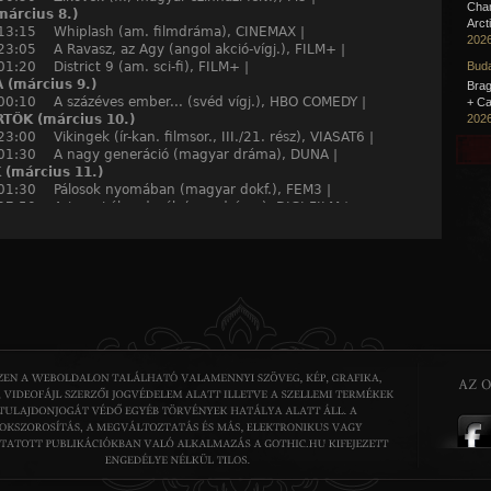
Cha
árcius 8.)
Arct
 13:15 Whiplash (am. filmdráma), CINEMAX |
2026
23:05 A Ravasz, az Agy (angol akció-vígj.), FILM+ |
01:20 District 9 (am. sci-fi), FILM+ |
Buda
(március 9.)
Brag
 00:10 A százéves ember... (svéd vígj.), HBO COMEDY |
+ Ca
TÖK (március 10.)
2026
23:00 Vikingek (ír-kan. filmsor., III./21. rész), VIASAT6 |
 01:30 A nagy generáció (magyar dráma), DUNA |
(március 11.)
 01:30 Pálosok nyomában (magyar dokf.), FEM3 |
 07:50 Arizonai álmodozók (am. dráma), DIGI FILM |
 21:00 Micmacs (francia vígj.), FILMBOX PREMIUM |
T (március 12.)
22:00 Mr. Turner (angol életr. drám.), HBO 2 |
23:10 Automata (sp. sci-fi akcióf.), FILM+ |
AP (március 13.)
 23:35 Phoenix bár (német dráma), CINEMAX |
01:30 A hobbit (am.-új-zél. kalandf.), HBO |
február 29.)
16:50 Felforgatókönyv (am. vígj.), FILMCAFE |
17:00 Svejk (ukrán anim. f.), FILMBOX FAMILY |
árcius 1.)
 23:55 Túsztörténet (magyar filmdráma), M3 |
 02:25 Fekete hattyú (am. filmdráma), FEM3 |
(március 2.)
12:35 Szóljatok a köpcösnek! (am. vígj.), DIGI FILM |