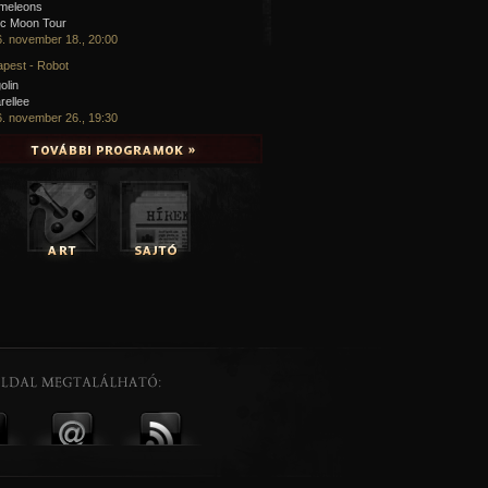
meleons
ic Moon Tour
. november 18., 20:00
pest - Robot
olin
rellee
. november 26., 19:30