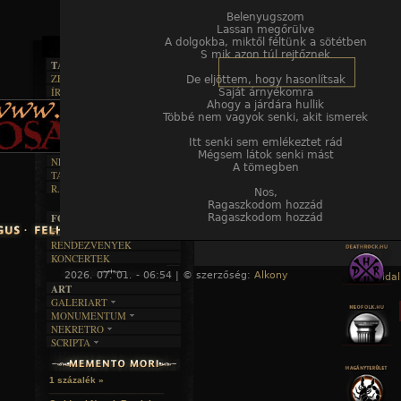
Belenyugszom
Lassan megőrülve
A dolgokba, miktől féltünk a sötétben
S mik azon túl rejtőznek
TAJTÉKOS LAPOK
ZENE
De eljöttem, hogy hasonlítsak
ÍRÁSOK
Saját árnyékomra
EGYÜTTESEK
BOSZORKÁNYKONYHA
Ahogy a járdára hullik
IRODALOM
INTERJÚK
Többé nem vagyok senki, akit ismerek
FEKETE HUMOR
FILM
FORDÍTÁSOK
KÉPES
MŰVÉSZET
DALSZÖVEGEK
Itt senki sem emlékeztet rád
RENDEZVÉNYEK
SZÖVEGES
Mégsem látok senki mást
ÍRÁSTÖRTÉNET
NEKROMANTIKA
A tömegben
TAJTÉKOS NAPOK
AKTUÁLIS
R.I.P.
Nos,
A MÚLT
Ragaszkodom hozzád
Ragaszkodom hozzád
FOTÓGALÉRIA
FESZTIVÁLOK
RENDEZVÉNYEK
KONCERTEK
2026. 07. 01. - 06:54 | © szerzőség:
Alkony
« Főoldal
ART
GALERIART
MONUMENTUM
ARTGALERI
NEKRETRO
TEMETŐK
KÉPREGÉNYEK
SCRIPTA
SZUBKULT
TEMPLOMOK
LAKÁSKULTS
NOVELLÁK
FEKETE LYUK
VÁRAK
VERSEK
RELIKVIÁK
HELYEK
1 százalék »
HALÁLTÁNC