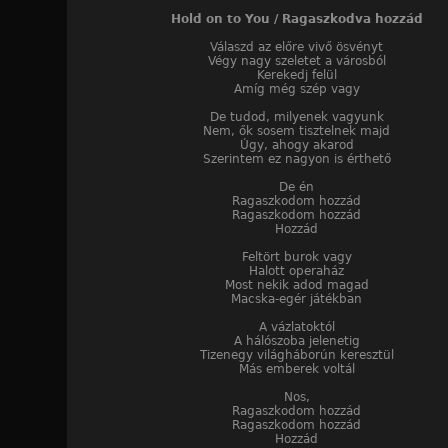
Hold on to You / Ragaszkodva hozzád
Válaszd az előre vivő ösvényt
Végy nagy szeletet a városból
Kerekedj felül
Amíg még szép vagy
De tudod, milyenek vagyunk
Nem, ők sosem tisztelnek majd
Úgy, ahogy akarod
Szerintem ez nagyon is érthető
De én
Ragaszkodom hozzád
Ragaszkodom hozzád
Hozzád
Feltört burok vagy
Halott operaház
Most nekik adod magad
Macska-egér játékban
A vázlatoktól
A hálószoba jelenetig
Tizenegy világháborún keresztül
Más emberek voltál
Nos,
Ragaszkodom hozzád
Ragaszkodom hozzád
Hozzád