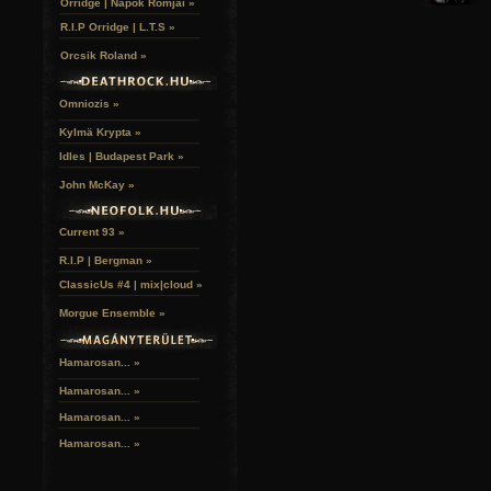
Orridge | Napok Romjai »
R.I.P Orridge | L.T.S »
Orcsik Roland »
Omniozis »
Kylmä Krypta »
Idles | Budapest Park »
A hozzászóláshoz
regisztráció
és
bejelentkezés
szüksé
John McKay »
Current 93 »
R.I.P | Bergman »
ClassicUs #4 | mix|cloud »
Morgue Ensemble »
Hamarosan... »
Hamarosan...
»
Hamarosan...
»
Hamarosan...
»